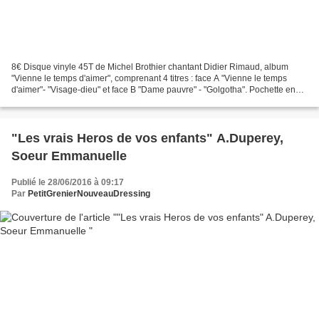
8€ Disque vinyle 45T de Michel Brothier chantant Didier Rimaud, album
"Vienne le temps d'aimer", comprenant 4 titres : face A "Vienne le temps
d'aimer"- "Visage-dieu" et face B "Dame pauvre" - "Golgotha". Pochette en
état d'usage, disque visiblement en...
"Les vrais Heros de vos enfants" A.Duperey,
Soeur Emmanuelle
Publié le 28/06/2016 à 09:17
Par
PetitGrenierNouveauDressing