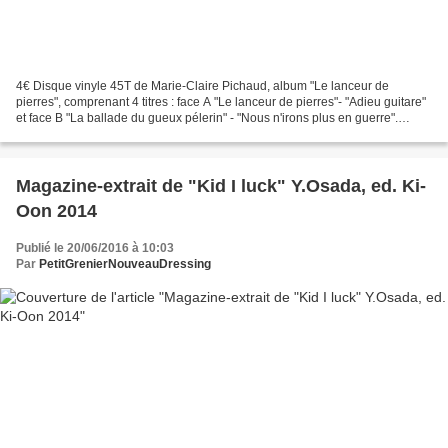
4€ Disque vinyle 45T de Marie-Claire Pichaud, album "Le lanceur de
pierres", comprenant 4 titres : face A "Le lanceur de pierres"- "Adieu guitare"
et face B "La ballade du gueux pélerin" - "Nous n'irons plus en guerre".
Pochette en état d'usage, disque...
Magazine-extrait de "Kid I luck" Y.Osada, ed. Ki-
Oon 2014
Publié le 20/06/2016 à 10:03
Par
PetitGrenierNouveauDressing