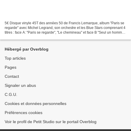
5€ Disque vinyle 45T des années 50 de Francis Lemarque, album "Paris se
regarde" avec Michel Legrand, son orchestre et les Blue Stars comprenant 4
titres : face A: "Paris se regarde", "Le chemineau" et face B "Seul un homme
peut faire ça", "Le petit môme"....
Hébergé par Overblog
Top articles
Pages
Contact
Signaler un abus
C.G.U.
Cookies et données personnelles
Préférences cookies
Voir le profil de Petit Studio sur le portail Overblog