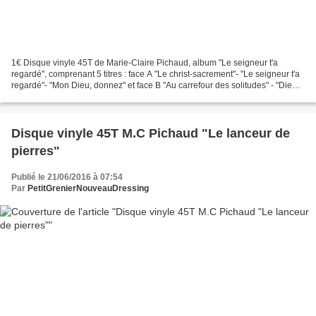
1€ Disque vinyle 45T de Marie-Claire Pichaud, album "Le seigneur t'a
regardé", comprenant 5 titres : face A "Le christ-sacrement"- "Le seigneur t'a
regardé"- "Mon Dieu, donnez" et face B "Au carrefour des solitudes" - "Dieu
de vérité". Pochette en état...
Disque vinyle 45T M.C Pichaud "Le lanceur de
pierres"
Publié le 21/06/2016 à 07:54
Par
PetitGrenierNouveauDressing