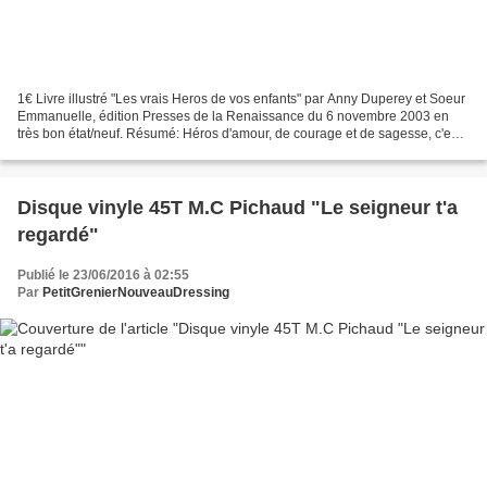
1€ Livre illustré "Les vrais Heros de vos enfants" par Anny Duperey et Soeur
Emmanuelle, édition Presses de la Renaissance du 6 novembre 2003 en
très bon état/neuf. Résumé: Héros d'amour, de courage et de sagesse, c'est
une formidable galerie de portraits...
Disque vinyle 45T M.C Pichaud "Le seigneur t'a
regardé"
Publié le 23/06/2016 à 02:55
Par
PetitGrenierNouveauDressing