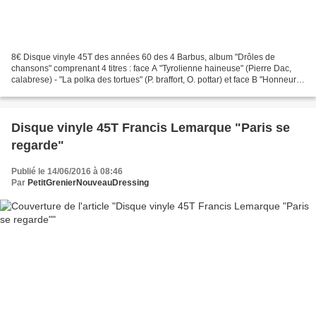
8€ Disque vinyle 45T des années 60 des 4 Barbus, album "Drôles de
chansons" comprenant 4 titres : face A "Tyrolienne haineuse" (Pierre Dac,
calabrese) - "La polka des tortues" (P. braffort, O. pottar) et face B "Honneur
aux barbus" (P. dac, F. Blanche)...
Disque vinyle 45T Francis Lemarque "Paris se
regarde"
Publié le 14/06/2016 à 08:46
Par
PetitGrenierNouveauDressing