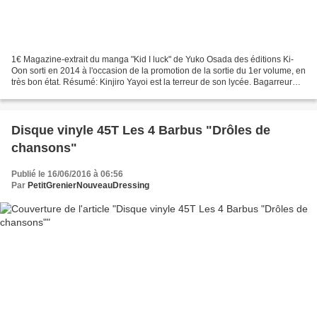
1€ Magazine-extrait du manga "Kid I luck" de Yuko Osada des éditions Ki-
Oon sorti en 2014 à l'occasion de la promotion de la sortie du 1er volume, en
très bon état. Résumé: Kinjiro Yayoi est la terreur de son lycée. Bagarreur
invétéré et incorrigible...
Disque vinyle 45T Les 4 Barbus "Drôles de
chansons"
Publié le 16/06/2016 à 06:56
Par
PetitGrenierNouveauDressing