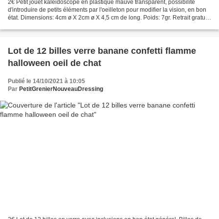
2€ Petit jouet kaléidoscope en plastique mauve transparent, possibilité
d'introduire de petits éléments par l'oeilleton pour modifier la vision, en bon
état. Dimensions: 4cm ø X 2cm ø X 4,5 cm de long. Poids: 7gr. Retrait gratuit
sur RV à PARAY LE MONIAL...
Lot de 12 billes verre banane confetti flamme
halloween oeil de chat
Publié le 14/10/2021 à 10:05
Par
PetitGrenierNouveauDressing