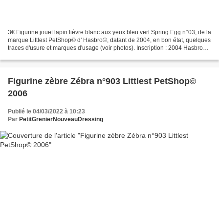
3€ Figurine jouet lapin lièvre blanc aux yeux bleu vert Spring Egg n°03, de la
marque Littlest PetShop© d' Hasbro©, datant de 2004, en bon état, quelques
traces d'usure et marques d'usage (voir photos). Inscription : 2004 Hasbro
China Dimensions: 7 cm...
Figurine zèbre Zébra n°903 Littlest PetShop©
2006
Publié le 04/03/2022 à 10:23
Par
PetitGrenierNouveauDressing