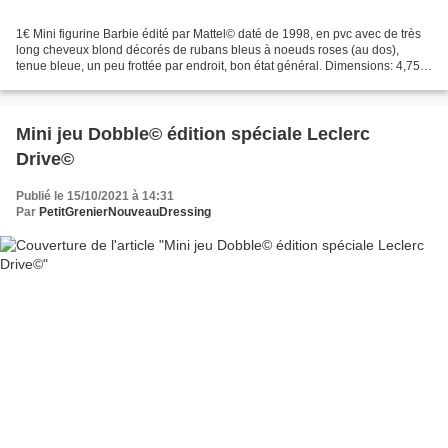
1€ Mini figurine Barbie édité par Mattel© daté de 1998, en pvc avec de très
long cheveux blond décorés de rubans bleus à noeuds roses (au dos),
tenue bleue, un peu frottée par endroit, bon état général. Dimensions: 4,75 X
2,5 X 1,5cm Poids: 5gr Retrait...
Mini jeu Dobble© édition spéciale Leclerc
Drive©
Publié le 15/10/2021 à 14:31
Par
PetitGrenierNouveauDressing