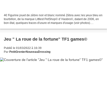
4€ Figurine jouet de zèbre noir et blanc nommé Zébra avec les yeux bleu en
tourbillon, de la marque Littlest PetShop© d' Hasbro©, datant de 2006, en
bon état, quelques traces d'usure et marques d'usage (voir photos).
Inscription : 2006 Hasbro China C031...
Jeu " La roue de la fortune" TF1 games©
Publié le 01/03/2022 à 16:39
Par
PetitGrenierNouveauDressing