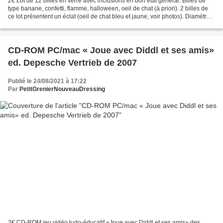
2€ Lot de 12 billes en verre avec inclusions en bon état général. Billes de
type banane, confetti, flamme, halloween, oeil de chat (à priori). 2 billes de
ce lot présentent un éclat (oeil de chat bleu et jaune, voir photos). Diamètre:
15mm Poids du lot:...
CD-ROM PC/mac « Joue avec Diddl et ses amis»
ed. Depesche Vertrieb de 2007
Publié le 24/08/2021 à 17:22
Par
PetitGrenierNouveauDressing
2€ CD-ROM jeu vidéo ludo-éducatif «Joue avec Diddl et ses amis» des