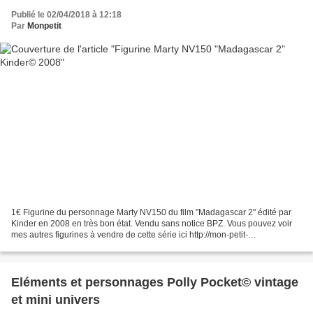
Publié le 02/04/2018 à 12:18
Par
Monpetit
1€ Figurine du personnage Marty NV150 du film "Madagascar 2" édité par
Kinder en 2008 en très bon état. Vendu sans notice BPZ. Vous pouvez voir
mes autres figurines à vendre de cette série ici http://mon-petit-
grenier.overblog.com/search/madagascar/ Dimensions...
Eléments et personnages Polly Pocket© vintage
et mini univers