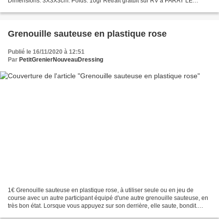
Dimensions: 3X3X3cm. Poids: 10gr Retrait gratuit sur RV à PARAY LE
MONIAL (71600 - France) ou frais de port...
Grenouille sauteuse en plastique rose
Publié le 16/11/2020 à 12:51
Par
PetitGrenierNouveauDressing
1€ Grenouille sauteuse en plastique rose, à utiliser seule ou en jeu de
course avec un autre participant équipé d'une autre grenouille sauteuse, en
très bon état. Lorsque vous appuyez sur son derrière, elle saute, bondit.
Comme variante de jeu, trouvez...