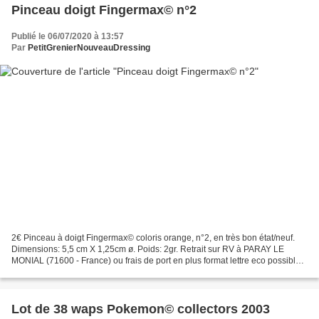
Pinceau doigt Fingermax© n°2
Publié le 06/07/2020 à 13:57
Par
PetitGrenierNouveauDressing
2€ Pinceau à doigt Fingermax© coloris orange, n°2, en très bon état/neuf.
Dimensions: 5,5 cm X 1,25cm ø. Poids: 2gr. Retrait sur RV à PARAY LE
MONIAL (71600 - France) ou frais de port en plus format lettre eco possible
au tarif de la poste en vigueur...
Lot de 38 waps Pokemon© collectors 2003