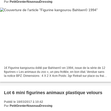
Par
PetitGrenierNouveauDressing
1€ Figurine kangourou édité par Bahlsen© en 1994, issue de la série de 12
figurines « Les animaux du zoo », un peu frottée, en bon état. Vendue sans
la notice BPZ. Dimensions : 4 X 2 X 4cm Poids: 3gr Retrait sur place ou frais
de port en plus, format...
Lot 6 mini figurines animaux plastique velours
Publié le 18/03/2017 à 10:42
Par
PetitGrenierNouveauDressing