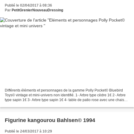
Publié le 02/04/2017 à 08:36
Par
PetitGrenierNouveauDressing
Différents éléments et personnages de la gamme Polly Pocket© Bluebird
Toys© vintage et mini-univers non identifié. 1- Arbre type cèdre 1€ 2- Arbre
type sapin 1€ 3- Arbre type sapin 1€ 4- table de patio rose avec une chaise
attachée Polly Pocket© « Clubhouse...
Figurine kangourou Bahlsen© 1994
Publié le 24/03/2017 à 10:29