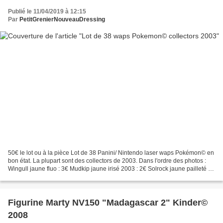
Publié le 11/04/2019 à 12:15
Par
PetitGrenierNouveauDressing
50€ le lot ou à la pièce Lot de 38 Panini/ Nintendo laser waps Pokémon© en
bon état. La plupart sont des collectors de 2003. Dans l'ordre des photos :
Wingull jaune fluo : 3€ Mudkip jaune irisé 2003 : 2€ Solrock jaune pailleté :
1,5€ Trapinch jaune pailleté...
Figurine Marty NV150 "Madagascar 2" Kinder©
2008