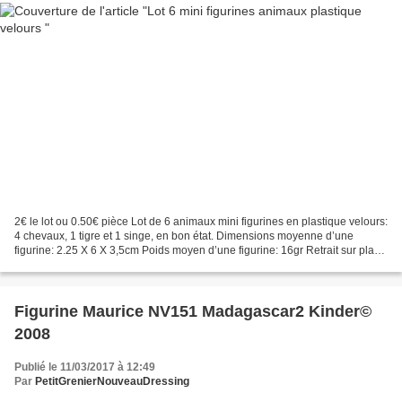
2€ le lot ou 0.50€ pièce Lot de 6 animaux mini figurines en plastique velours:
4 chevaux, 1 tigre et 1 singe, en bon état. Dimensions moyenne d’une
figurine: 2.25 X 6 X 3,5cm Poids moyen d’une figurine: 16gr Retrait sur place
ou frais de port en plus,...
Figurine Maurice NV151 Madagascar2 Kinder©
2008
Publié le 11/03/2017 à 12:49
Par
PetitGrenierNouveauDressing