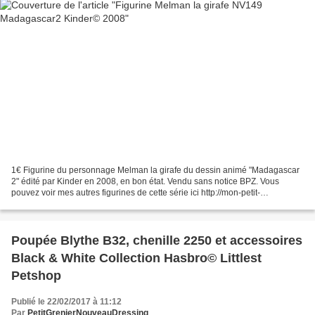
1€ Figurine du personnage Melman la girafe du dessin animé "Madagascar
2" édité par Kinder en 2008, en bon état. Vendu sans notice BPZ. Vous
pouvez voir mes autres figurines de cette série ici http://mon-petit-
grenier.overblog.com/search/madagascar/ Inscription:...
Poupée Blythe B32, chenille 2250 et accessoires
Black & White Collection Hasbro© Littlest
Petshop
Publié le 22/02/2017 à 11:12
Par
PetitGrenierNouveauDressing