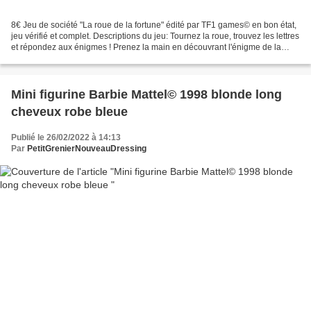
8€ Jeu de société "La roue de la fortune" édité par TF1 games© en bon état,
jeu vérifié et complet. Descriptions du jeu: Tournez la roue, trouvez les lettres
et répondez aux énigmes ! Prenez la main en découvrant l'énigme de la
rapidité ! Puis, tournez...
Mini figurine Barbie Mattel© 1998 blonde long
cheveux robe bleue
Publié le 26/02/2022 à 14:13
Par
PetitGrenierNouveauDressing