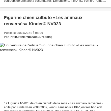
couleurs de primaire à secondaires. Dimensions: 4.5X4.5X 5cm Ø . Poids:
12gr Retrait gratuit sur RV...
Figurine chien culbuto «Les animaux
renversés» Kinder© NV023
Publié le 05/04/2021 à 08:20
Par
PetitGrenierNouveauDressing
1€ Figurine NV023 de chien culbuto de la série «Les animaux renversés»
édité par Kinder© en 2008/2009, vendu sans notice BPZ, en très bon état.