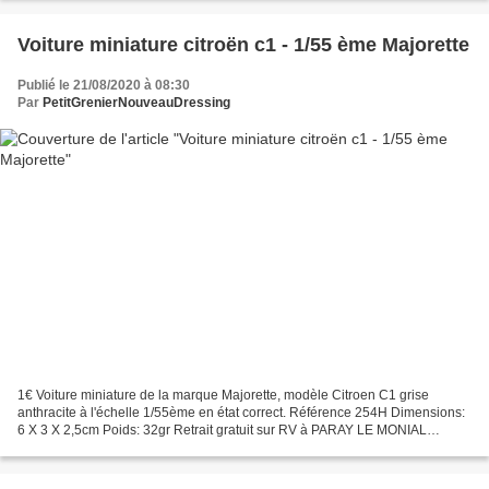
Voiture miniature citroën c1 - 1/55 ème Majorette
Publié le 21/08/2020 à 08:30
Par
PetitGrenierNouveauDressing
1€ Voiture miniature de la marque Majorette, modèle Citroen C1 grise
anthracite à l'échelle 1/55ème en état correct. Référence 254H Dimensions:
6 X 3 X 2,5cm Poids: 32gr Retrait gratuit sur RV à PARAY LE MONIAL
(71600 - France) ou frais de port en plus....