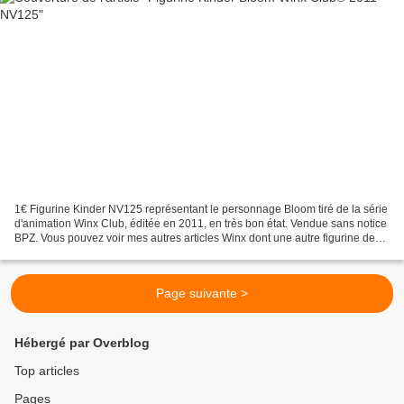
1€ Figurine Kinder NV125 représentant le personnage Bloom tiré de la série
d'animation Winx Club, éditée en 2011, en très bon état. Vendue sans notice
BPZ. Vous pouvez voir mes autres articles Winx dont une autre figurine de
cette série ici http://mon-petit-grenier.overblog.com/search/winx/...
Page suivante >
Hébergé par Overblog
Top articles
Pages