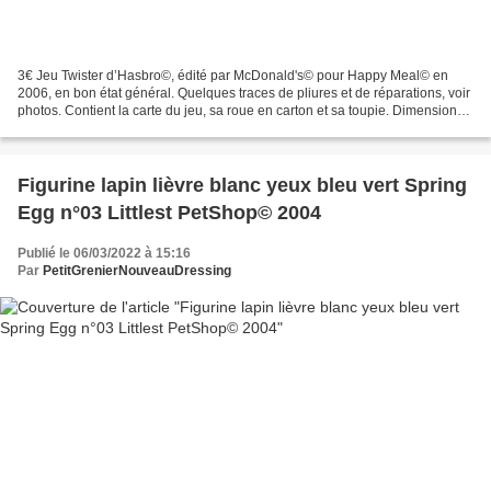
3€ Jeu Twister d’Hasbro©, édité par McDonald's© pour Happy Meal© en
2006, en bon état général. Quelques traces de pliures et de réparations, voir
photos. Contient la carte du jeu, sa roue en carton et sa toupie. Dimensions:
carte du jeu 90 cm X 90 cm....
Figurine lapin lièvre blanc yeux bleu vert Spring
Egg n°03 Littlest PetShop© 2004
Publié le 06/03/2022 à 15:16
Par
PetitGrenierNouveauDressing