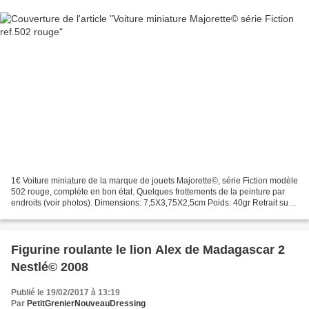
1€ Voiture miniature de la marque de jouets Majorette©, série Fiction modèle
502 rouge, complète en bon état. Quelques frottements de la peinture par
endroits (voir photos). Dimensions: 7,5X3,75X2,5cm Poids: 40gr Retrait sur
place ou frais de port en...
Figurine roulante le lion Alex de Madagascar 2
Nestlé© 2008
Publié le 19/02/2017 à 13:19
Par
PetitGrenierNouveauDressing