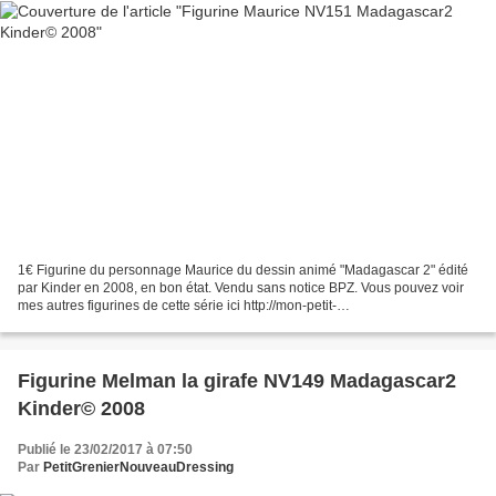
1€ Figurine du personnage Maurice du dessin animé "Madagascar 2" édité
par Kinder en 2008, en bon état. Vendu sans notice BPZ. Vous pouvez voir
mes autres figurines de cette série ici http://mon-petit-
grenier.overblog.com/search/madagascar/ Inscription:...
Figurine Melman la girafe NV149 Madagascar2
Kinder© 2008
Publié le 23/02/2017 à 07:50
Par
PetitGrenierNouveauDressing