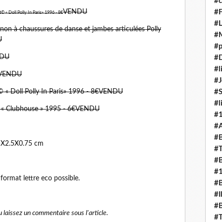
#c
VENDU
#F
© « Doll Polly In Paris» 1996 - 8€
#L
non à chaussures de danse et jambes articulées Polly
#
U
#p
NDU
#D
#l
1€VENDU
#J
© « Doll Polly In Paris» 1996 - 8€VENDU
#
#l
t© « Clubhouse » 1995 - 6€VENDU
#
#A
#B
5X2.5X0.75 cm
#T
#B
#
 format lettre eco possible.
#B
#I
#B
 laissez un commentaire sous l'article.
#T