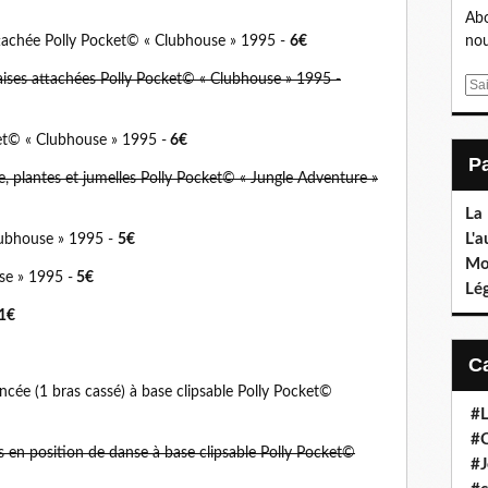
Abo
attachée Polly Pocket© « Clubhouse » 1995 -
6€
nou
aises attachées Polly Pocket© « Clubhouse » 1995 -
E
m
a
ket© « Clubhouse » 1995 -
6€
i
l
, plantes et jumelles Polly Pocket© « Jungle Adventure »
La
L'a
Clubhouse » 1995 -
5€
Mo
se » 1995 -
5€
Lé
1€
ée (1 bras cassé) à base clipsable Polly Pocket©
#L
#C
s en position de danse à base clipsable Polly Pocket©
#J