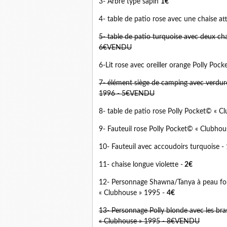
3- Arbre type sapin
1€
4- table de patio rose avec une chaise 
5- table de patio turquoise avec deux ch
6€VENDU
6-Lit rose avec oreiller orange Polly Poc
7- élément siège de camping avec verdure
1996 - 5€VENDU
8- table de patio rose Polly Pocket© « 
9- Fauteuil rose Polly Pocket© « Clubhou
10- Fauteuil avec accoudoirs turquoise -
11- chaise longue violette -
2€
12- Personnage Shawna/Tanya à peau fonc
« Clubhouse » 1995 -
4€
13- Personnage Polly blonde avec les bra
« Clubhouse » 1995 - 8€
VENDU