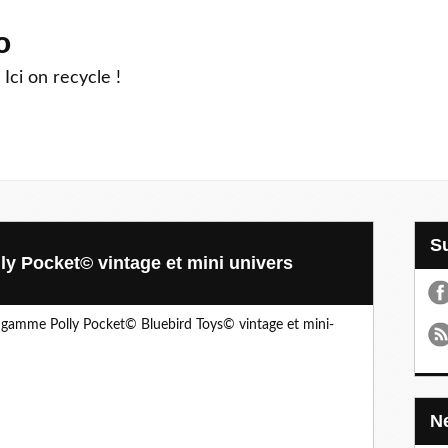
o
 Ici on recycle !
y Pocket© vintage et mini univers
a gamme Polly Pocket© Bluebird Toys© vintage et mini-