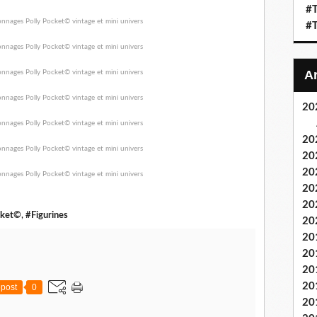
#T
#T
20
20
20
20
20
20
cket©
,
#Figurines
20
20
20
20
20
post
0
20