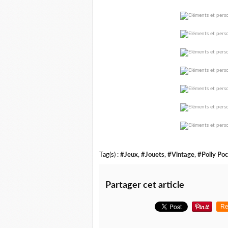
Tag(s) :
#Jeux
,
#Jouets
,
#Vintage
,
#Polly Po
Partager cet article
Re