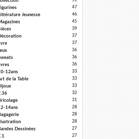
51
ollection
47
igurines
46
ittérature Jeunesse
45
Magazines
39
ièces
37
écoration
37
ivre
36
eux
36
Sweats
36
ivres
33
10-12ans
33
rt de la Table
33
ijoux
32
.36
31
ricolage
28
12-14ans
28
agagerie
28
llustration
27
andes Dessinées
27
.1