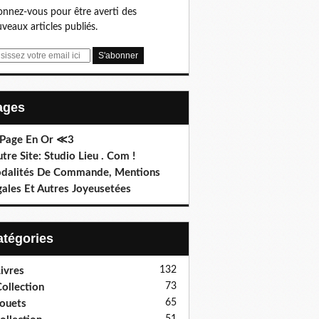
nnez-vous pour être averti des
veaux articles publiés.
Pages
 Page En Or ≪3
utre Site: Studio Lieu . Com !
dalités De Commande, Mentions
gales Et Autres Joyeusetées
Catégories
132
ivres
73
ollection
65
ouets