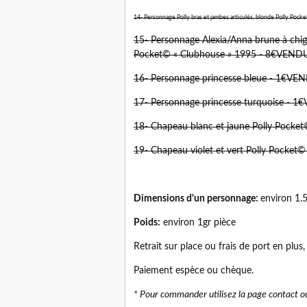
14- Personnage Polly bras et jambes articulés, blonde Polly Pocket
15- Personnage Alexia/Anna brune à chig
Pocket© « Clubhouse » 1995 - 8€VEND
16- Personnage princesse bleue - 1€VE
17- Personnage princesse turquoise - 
18- Chapeau blanc et jaune Polly Pocket
19- Chapeau violet et vert Polly Pocke
Dimensions d'un personnage:
environ 1.
Poids:
environ 1gr pièce
Retrait sur place ou frais de port en plus,
Paiement espèce ou chèque.
* Pour commander utilisez la page contact ou