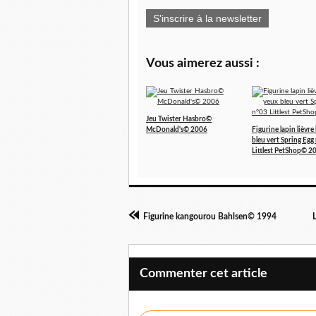
S'inscrire à la newsletter
Vous aimerez aussi :
Jeu Twister Hasbro©
McDonald's© 2006
Figurine lapin lièvre
bleu vert Spring Egg
Littlest PetShop© 2
Figurine kangourou Bahlsen© 1994
Commenter cet article