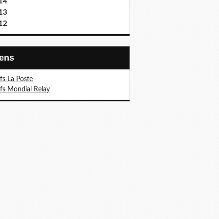
14
13
12
Liens
ifs La Poste
ifs Mondial Relay