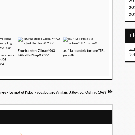
20
20
20
Tar
Figurine zèbre Zébra n°903
Jeu " La roue de la fortune" TF1
Tar
 blanc yeux
Littlest PetShop© 2006
games©
 n°03
004
Livre « Le mot et l'idée » vocabulaire Anglais, J.Rey, ed. Ophrys 1963