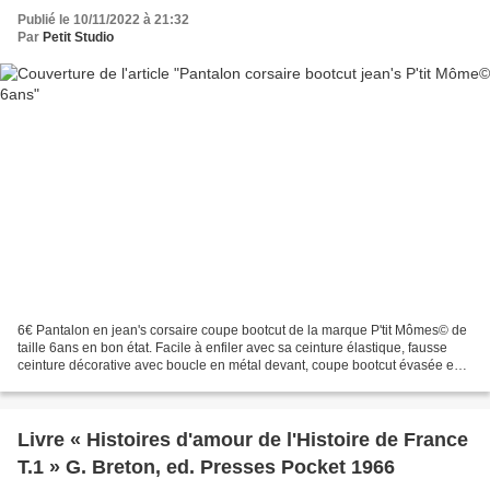
Publié le 10/11/2022 à 21:32
Par
Petit Studio
6€ Pantalon en jean's corsaire coupe bootcut de la marque P'tit Mômes© de
taille 6ans en bon état. Facile à enfiler avec sa ceinture élastique, fausse
ceinture décorative avec boucle en métal devant, coupe bootcut évasée en
bas et fendue avec un biais...
Livre « Histoires d'amour de l'Histoire de France
T.1 » G. Breton, ed. Presses Pocket 1966