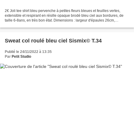
2€ Joli tee shirt bleu pervenche à petites fleurs bleues et feuilles vertes,
extensible et respirant en résille opaque brodé bleu ciel aux bordures, de
taille 6-8ans, en très bon état. Dimensions : largeur d'épaules 26cm,
longueur 38cm, largeur de poitrine...
Sweat col roulé bleu ciel Sismix© T.34
Publié le 24/11/2022 à 13:35
Par
Petit Studio