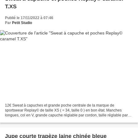
T.XS
Publié le 17/11/2022 à 07:46
Par
Petit Studio
12€ Sweat à capuches et grande poche centrale de la marque de
sportswear Replay© de taille XS ( = 34, taille 0 ) en bon état. Manches
longues, col en V, grande capuche réglable par cordon, taille réglable par
cordon également, décoré de parles plastiques,...
Jupe courte trapèze laine chinée bleue