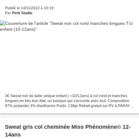
Publié le 14/11/2022 à 10:19
Par
Petit Studio
3€ Sweat noir de taille unique enfant ( =10/12ans) à col rond et manches
longues en très bon état, un basique qui s'accorde avec tout. Composition:
97% polyester 3% élasthanne Poids: 138gr Retrait gratuit sur RV à PARAY
LE MONIAL (71600 - France) ou frais...
Sweat gris col cheminée Miss Phénomène© 12-
14ans