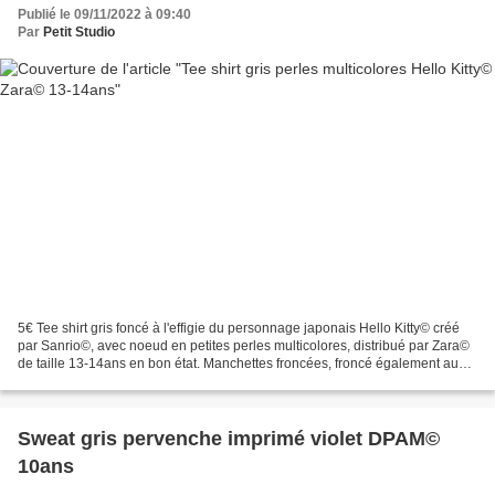
Publié le 09/11/2022 à 09:40
Par
Petit Studio
5€ Tee shirt gris foncé à l'effigie du personnage japonais Hello Kitty© créé
par Sanrio©, avec noeud en petites perles multicolores, distribué par Zara©
de taille 13-14ans en bon état. Manchettes froncées, froncé également au
dos du col. Composition:...
Sweat gris pervenche imprimé violet DPAM©
10ans