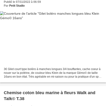
Publié le 07/11/2022 à 06:59
Par
Petit Studio
3€ Gilet court type boléro à manches longues 3/4 bouffantes, cache coeur à
nouer sur la poitrine, de couleur bleu Klein de la marque Gémo© de taille
16ans en bon état. Très agréable en mi-saison ou pour la pratique d'un sport
comme la danse ou la gymnastique....
Chemise coton bleu marine à fleurs Walk and
Talk© T.38