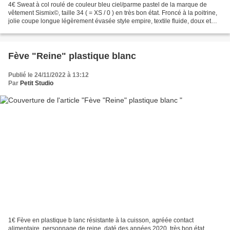
4€ Sweat à col roulé de couleur bleu ciel/parme pastel de la marque de
vêtement Sismix©, taille 34 ( = XS / 0 ) en très bon état. Froncé à la poitrine,
jolie coupe longue légèrement évasée style empire, textile fluide, doux et
agréable à porter. Longueur...
Fève "Reine" plastique blanc
Publié le 24/11/2022 à 13:12
Par
Petit Studio
1€ Fève en plastique b lanc résistante à la cuisson, agréée contact
alimentaire, personnage de reine, daté des années 2020, très bon état.