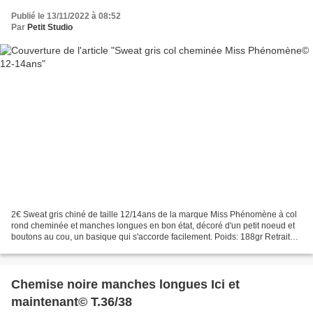
Publié le 13/11/2022 à 08:52
Par
Petit Studio
2€ Sweat gris chiné de taille 12/14ans de la marque Miss Phénomène à col
rond cheminée et manches longues en bon état, décoré d'un petit noeud et
boutons au cou, un basique qui s'accorde facilement. Poids: 188gr Retrait
gratuit sur RV à PARAY LE MONIAL...
Chemise noire manches longues Ici et
maintenant© T.36/38