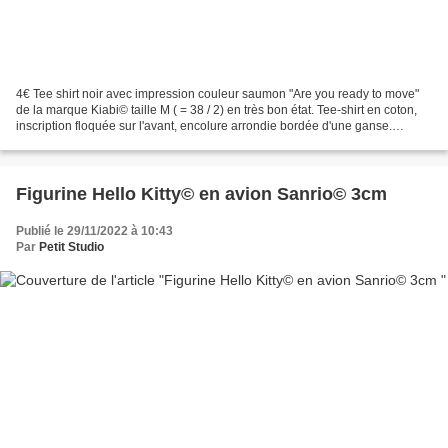
4€ Tee shirt noir avec impression couleur saumon "Are you ready to move"
de la marque Kiabi© taille M ( = 38 / 2) en très bon état. Tee-shirt en coton,
inscription floquée sur l'avant, encolure arrondie bordée d'une ganse.
Composition: 100% coton Dimensions...
Figurine Hello Kitty© en avion Sanrio© 3cm
Publié le 29/11/2022 à 10:43
Par
Petit Studio