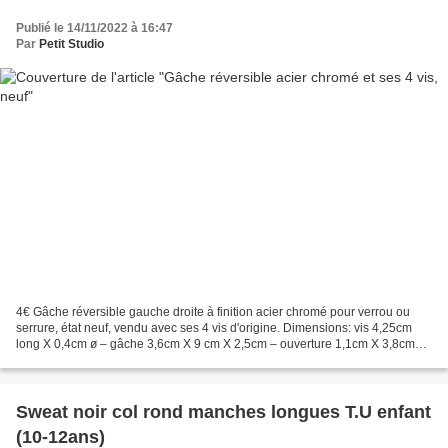
Publié le 14/11/2022 à 16:47
Par
Petit Studio
4€ Gâche réversible gauche droite à finition acier chromé pour verrou ou
serrure, état neuf, vendu avec ses 4 vis d'origine. Dimensions: vis 4,25cm
long X 0,4cm ø – gâche 3,6cm X 9 cm X 2,5cm – ouverture 1,1cm X 3,8cm
Poids: 623 gr. Retrait gratuit sur...
Sweat noir col rond manches longues T.U enfant
(10-12ans)