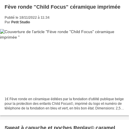
Fève ronde "Child Focus" céramique imprimée
Publié le 18/11/2022 à 11:34
Par
Petit Studio
1€ Fève ronde en céramique éditées par la fondation d'utilité publique belge
pour la protection des enfants Child Focus©, imprimé du logo et numéro de
téléphone de la fondation en bleu et vert, en très bon état. Dimensions: 2,5
cm ø X 3 cm Poids: 4 gr...
Sweat à capuche et poches Replay© caramel