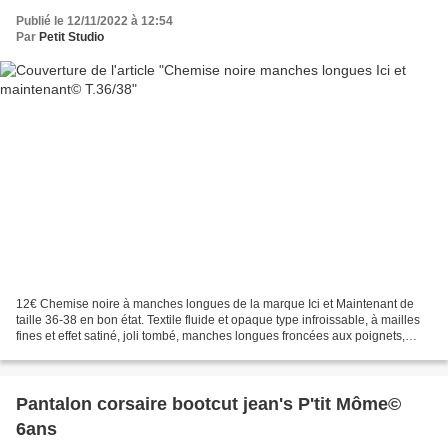
Publié le 12/11/2022 à 12:54
Par
Petit Studio
12€ Chemise noire à manches longues de la marque Ici et Maintenant de
taille 36-38 en bon état. Textile fluide et opaque type infroissable, à mailles
fines et effet satiné, joli tombé, manches longues froncées aux poignets,
revers aux boutons, coupe près...
Pantalon corsaire bootcut jean's P'tit Môme©
6ans