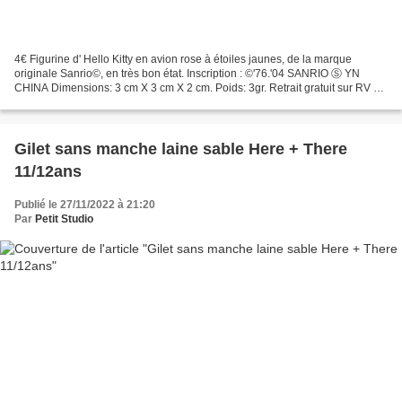
4€ Figurine d' Hello Kitty en avion rose à étoiles jaunes, de la marque
originale Sanrio©, en très bon état. Inscription : ©'76.'04 SANRIO Ⓢ YN
CHINA Dimensions: 3 cm X 3 cm X 2 cm. Poids: 3gr. Retrait gratuit sur RV à
PARAY LE MONIAL (71600 - France)...
Gilet sans manche laine sable Here + There
11/12ans
Publié le 27/11/2022 à 21:20
Par
Petit Studio