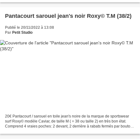
Pantacourt sarouel jean's noir Roxy© T.M (38/2)
Publié le 20/11/2022 à 13:08
Par
Petit Studio
20€ Pantacourt / sarouel en toile jean's noire de la marque de sportswear
surf Roxy© modèle Caviar, de taille M ( = 38 ou taille 2) en très bon état.
Comprend 4 vraies poches: 2 devant, 2 derrière à rabats fermés par boutons
noir, fermeture par zip et...