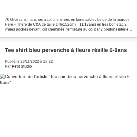
7€ Gilet sans manches à col cheminée, en laine sable / beige de la marque
Here + There de C&A de taille 146/152cm (= 11/12ans) en très bon état. 2
vraies poches devant, col cheminée, fermeture au col par 2 boutons intérieur
et 2 extérieur, coupe trapèze...
Tee shirt bleu pervenche à fleurs résille 6-8ans
Publié le 26/11/2022 à 15:22
Par
Petit Studio