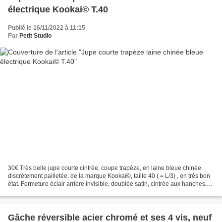
électrique Kookai© T.40
Publié le 16/11/2022 à 11:15
Par
Petit Studio
30€ Très belle jupe courte cintrée, coupe trapèze, en laine bleue chinée
discrètement pailletée, de la marque Kookaï©, taille 40 ( = L/3) , en très bon
état. Fermeture éclair arrière invisible, doublée satin, cintrée aux hanches,
belle laine à effet pailleté...
Gâche réversible acier chromé et ses 4 vis, neuf