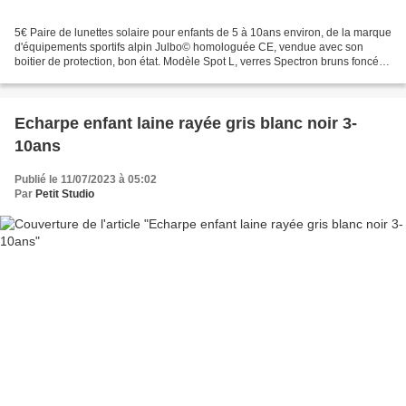
5€ Paire de lunettes solaire pour enfants de 5 à 10ans environ, de la marque
d'équipements sportifs alpin Julbo© homologuée CE, vendue avec son
boitier de protection, bon état. Modèle Spot L, verres Spectron bruns foncés
en polycarbonate (léger et résistant)...
Echarpe enfant laine rayée gris blanc noir 3-
10ans
Publié le 11/07/2023 à 05:02
Par
Petit Studio