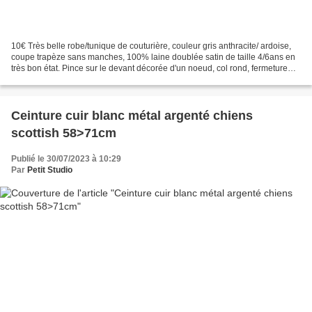
10€ Très belle robe/tunique de couturière, couleur gris anthracite/ ardoise,
coupe trapèze sans manches, 100% laine doublée satin de taille 4/6ans en
très bon état. Pince sur le devant décorée d'un noeud, col rond, fermeture
par derrière avec boutons...
Ceinture cuir blanc métal argenté chiens
scottish 58>71cm
Publié le 30/07/2023 à 10:29
Par
Petit Studio