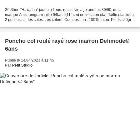
2€ Short "Hawaïen" jaune à fleurs roses, vintage années 80/90, de la
marque Amstramgram taille 6/8ans (114cm) en très bon état. Taille élastique,
2 poches sur les cotés. très coloré. Composition : 100% coton. Poids : 50gr.
Retrait gratuit sur RV à PARAY...
Poncho col roulé rayé rose marron Defimode©
6ans
Publié le 14/04/2023 à 11:45
Par
Petit Studio