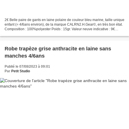
2€ Belle paire de gants en laine polaire de couleur bleu marine, taille unique
enfant (= 4/6ans environ), de la marque CALRN2.H.Gear©, en très bon état.
Composition : 100%polyester Poids : 15gr. Valeur neuve indicative : 9€
Retrait gratuit sur RV à PARAY...
Robe trapèze grise anthracite en laine sans
manches 4/6ans
Publié le 07/08/2023 à 09:01
Par
Petit Studio