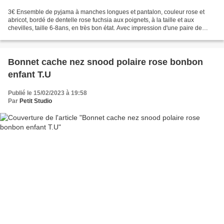
3€ Ensemble de pyjama à manches longues et pantalon, couleur rose et
abricot, bordé de dentelle rose fuchsia aux poignets, à la taille et aux
chevilles, taille 6-8ans, en très bon état. Avec impression d'une paire de
chaussons de danse et d'étoiles sur...
Bonnet cache nez snood polaire rose bonbon
enfant T.U
Publié le 15/02/2023 à 19:58
Par
Petit Studio