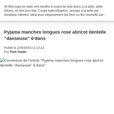
3€ Mini-jupe en satin vert menthe à volant de tulle blanc à la taille, taille
4/6ans, en très bon état. Coupe ballon/trapèze, serrage à la taille par
élastique intérieur, idéal pour déguisement (de fleur ou fée clochette par
exemple). Composition: 100%...
Pyjama manches longues rose abricot dentelle
"danseuse" 6-8ans
Publié le 22/03/2023 à 13:22
Par
Petit Studio