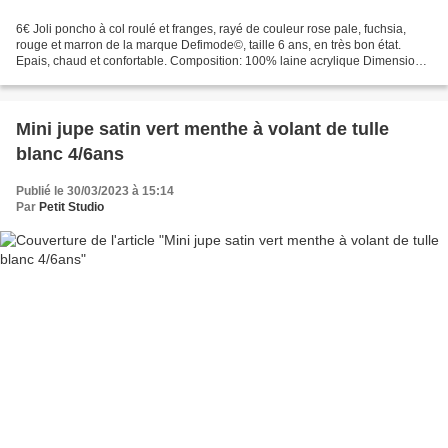
6€ Joli poncho à col roulé et franges, rayé de couleur rose pale, fuchsia,
rouge et marron de la marque Defimode©, taille 6 ans, en très bon état.
Epais, chaud et confortable. Composition: 100% laine acrylique Dimensions
: longueur totale (sans le col...
Mini jupe satin vert menthe à volant de tulle
blanc 4/6ans
Publié le 30/03/2023 à 15:14
Par
Petit Studio