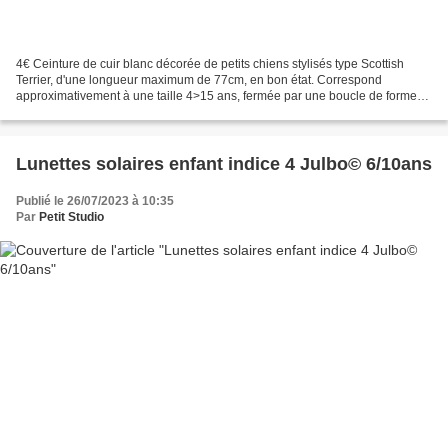
4€ Ceinture de cuir blanc décorée de petits chiens stylisés type Scottish
Terrier, d'une longueur maximum de 77cm, en bon état. Correspond
approximativement à une taille 4>15 ans, fermée par une boucle de forme
carre simple en métal argenté avec passant...
Lunettes solaires enfant indice 4 Julbo© 6/10ans
Publié le 26/07/2023 à 10:35
Par
Petit Studio