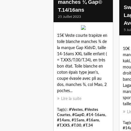
manches ¾ Gap©
Sw
T.14/16ans
La
25 Juillet 2023
Av
5 Ju
15€ Veste courte trapèze en
toile blanche manches ¾ de
la marque Gap Kids©, taille
10€ 
14-16ans XXL taille enfant (
manc
= T.XXS/T.00/T.34), en très
kaki
bon état. Toile blanche en
mout
coton épais type jean's,
droit
coupe évasée avec pli au
band
dos, manches ¾, col Mao, 2
Laga
poches...
marq
spor
Lire la suite
taill
Tag(s) :
#Vestes
,
#Vestes
Li
Courtes
,
#Gap©
,
#14-16ans
,
#14ans
,
#15ans
,
#16ans
,
Tag(s
#T.XXS
,
#T.00
,
#T.34
#14