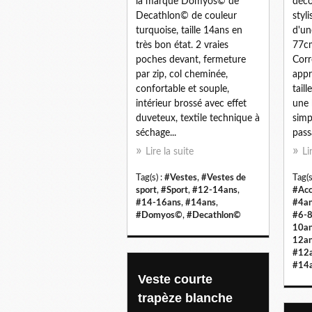
la marque Domyos© de
déco
Decathlon© de couleur
styli
turquoise, taille 14ans en
d'u
très bon état. 2 vraies
77cm
poches devant, fermeture
Cor
par zip, col cheminée,
appr
confortable et souple,
tail
intérieur brossé avec effet
une 
duveteux, textile technique à
simp
séchage...
passa
Lire la suite
Li
Tag(s) :
#Vestes
,
#Vestes de
Tag(s
sport
,
#Sport
,
#12-14ans
,
#Acc
#14-16ans
,
#14ans
,
#4a
#Domyos©
,
#Decathlon©
#6-8
10a
12a
#12
#14
Veste courte
trapèze blanche