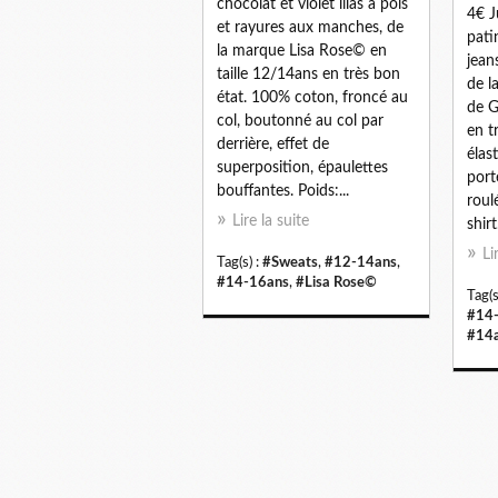
chocolat et violet lilas à pois
4€ J
et rayures aux manches, de
pati
la marque Lisa Rose© en
jean
taille 12/14ans en très bon
de l
état. 100% coton, froncé au
de G
col, boutonné au col par
en tr
derrière, effet de
élas
superposition, épaulettes
port
bouffantes. Poids:...
roul
Lire la suite
shir
Li
Tag(s) :
#Sweats
,
#12-14ans
,
#14-16ans
,
#Lisa Rose©
Tag(s
#14
#14