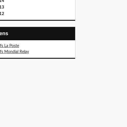
14
13
12
Liens
ifs La Poste
ifs Mondial Relay