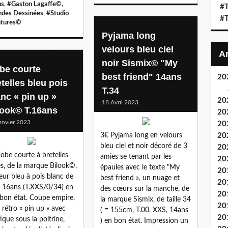
ns
,
#Gaston Lagaffe©
,
#T
des Dessinées
,
#Studio
#T
tures©
Pyjama long
velours bleu ciel
noir Sismix© "My
be courte
best friend" 14ans
20
telles bleu pois
T.34
anc « pin up »
20
18 Avril 2023
look© T.16ans
20
anvier 2023
20
3€ Pyjama long en velours
20
bleu ciel et noir décoré de 3
20
obe courte à bretelles
amies se tenant par les
20
es, de la marque Bilook©,
épaules avec le texte "My
20
eur bleu à pois blanc de
best friend », un nuage et
20
le 16ans (T.XXS/0/34) en
des cœurs sur la manche, de
20
 bon état. Coupe empire,
la marque Sismix, de taille 34
20
e rétro « pin up » avec
( = 155cm, T.00, XXS, 14ans
20
tique sous la poitrine,
) en bon état. Impression un