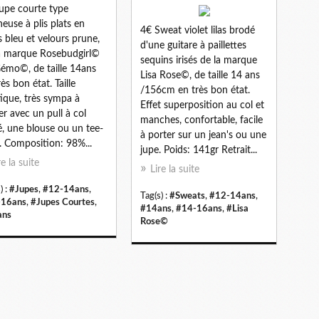
upe courte type
neuse à plis plats en
4€ Sweat violet lilas brodé
s bleu et velours prune,
d'une guitare à paillettes
a marque Rosebudgirl©
sequins irisés de la marque
émo©, de taille 14ans
Lisa Rose©, de taille 14 ans
ès bon état. Taille
/156cm en très bon état.
tique, très sympa à
Effet superposition au col et
er avec un pull à col
manches, confortable, facile
é, une blouse ou un tee-
à porter sur un jean's ou une
t. Composition: 98%...
jupe. Poids: 141gr Retrait...
re la suite
Lire la suite
) :
#Jupes
,
#12-14ans
,
Tag(s) :
#Sweats
,
#12-14ans
,
-16ans
,
#Jupes Courtes
,
#14ans
,
#14-16ans
,
#Lisa
ans
Rose©