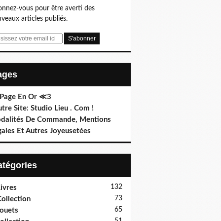
nnez-vous pour être averti des
veaux articles publiés.
Pages
 Page En Or ≪3
utre Site: Studio Lieu . Com !
dalités De Commande, Mentions
gales Et Autres Joyeusetées
Catégories
132
ivres
73
ollection
65
ouets