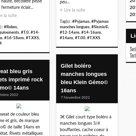
20
e haute, décolleté plissé
peu...
 fermeture éclair...
20
Lire la suite
20
re la suite
Tag(s) :
#Pyjamas
,
#Pyjamas
) :
#Robes
,
manches longues
,
#Sismix©
,
uisements
,
#T.0
,
#14-
#12-14ans
,
#14-16ans
,
ns
,
#16-18ans
,
#T.XXS
,
#14ans
,
#T.00
,
#T.XXS
4
Tar
Tar
Gilet boléro
eat bleu gris
manches longues
vets imprimé rock
bleu Klein Gémo©
mo© 14ans
16ans
tobre 2022
7 Novembre 2022
weat de couleur bleu
3€ Gilet court type boléro à
ne et gris, de marque
manches longues 3/4
© de taille 14ans en
bouffantes, cache coeur à
état. Rivets métalliques