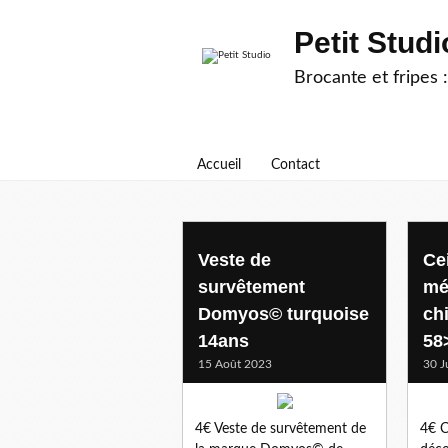
Petit Studi
Brocante et fripes :
Accueil
Contact
14-16ans
Veste de
Ce
survêtement
mé
Domyos© turquoise
ch
14ans
58
15 Août 2023
30 J
4€ Veste de survêtement de
4€ C