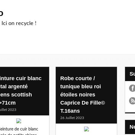
o
 Ici on recycle !
inture cuir blanc
Robe courte /
tal argenté
tunique bleu roi
iens scottish
étoiles noires
>71cm
Caprice De Fille©
uillet 2023
T.16ans
26 Juillet 2023
einture de cuir blanc