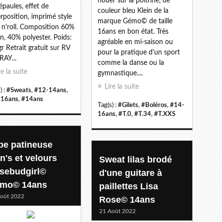
nouer sur la poitrine, de
épaules, effet de
couleur bleu Klein de la
rposition, imprimé style
marque Gémo© de taille
 n'roll. Composition 60%
16ans en bon état. Très
n, 40% polyester. Poids:
agréable en mi-saison ou
r Retrait gratuit sur RV
pour la pratique d'un sport
RAY...
comme la danse ou la
re la suite
gymnastique....
Lire la suite
) :
#Sweats
,
#12-14ans
,
-16ans
,
#14ans
Tag(s) :
#Gilets
,
#Boléros
,
#14-
16ans
,
#T.0
,
#T.34
,
#T.XXS
pe patineuse
n's et velours
Sweat lilas brodé
sebudgirl©
d'une guitare à
mo© 14ans
paillettes Lisa
oût 2022
Rose© 14ans
21 Août 2022