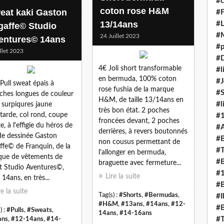
#c
coton rose H&M
eat kaki Gaston
#F
13/14ans
#L
gaffe© Studio
#
24 Juillet 2023
entures© 14ans
#p
illet 2023
#D
4€ Joli short transformable
#l
en bermuda, 100% coton
#J
Pull sweat épais à
rose fushia de la marque
#
hes longues de couleur
H&M, de taille 13/14ans en
#l
, surpiqures jaune
très bon état. 2 poches
arde, col rond, coupe
#
froncées devant, 2 poches
e, à l'effigie du héros de
#A
derrières, à revers boutonnés
e dessinée Gaston
#B
non cousus permettant de
ffe© de Franquin, de la
#T
l'allonger en bermuda,
ue de vêtements de
#B
braguette avec fermeture...
t Studio Aventures©,
#
Lire la suite
e 14ans, en très...
#B
re la suite
Tag(s) :
#Shorts
,
#Bermudas
,
#I
#H&M
,
#13ans
,
#14ans
,
#12-
#B
) :
#Pulls
,
#Sweats
,
14ans
,
#14-16ans
#T
ans
,
#12-14ans
,
#14-