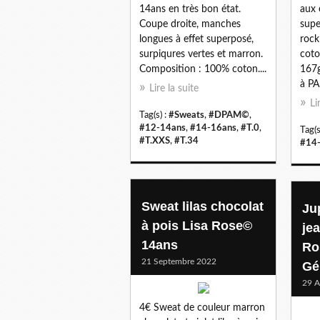
14ans en très bon état.
aux 
Coupe droite, manches
supe
longues à effet superposé,
rock
surpiqures vertes et marron.
coto
Composition : 100% coton....
167g
à PA
Lire la suite
Li
Tag(s) :
#Sweats
,
#DPAM©
,
#12-14ans
,
#14-16ans
,
#T.0
,
Tag(s
#T.XXS
,
#T.34
#14
Sweat lilas chocolat
Ju
à pois Lisa Rose©
jea
14ans
Ro
21 Septembre 2022
Gé
29 A
4€ Sweat de couleur marron