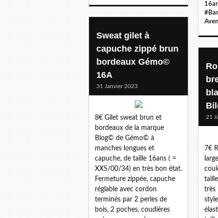
16a
#Ban
Aven
Sweat gilet à
capuche zippé brun
bordeaux Gémo©
Ro
16A
bre
31 Janvier 2023
bl
Bi
21 J
8€ Gilet sweat brun et
bordeaux de la marque
Blog© de Gémo© à
manches longues et
7€ R
capuche, de taille 16ans ( =
larg
XXS/00/34) en très bon état.
coul
Fermeture zippée, capuche
tail
réglable avec cordon
très
terminés par 2 perles de
styl
bois, 2 poches, coudières
élas