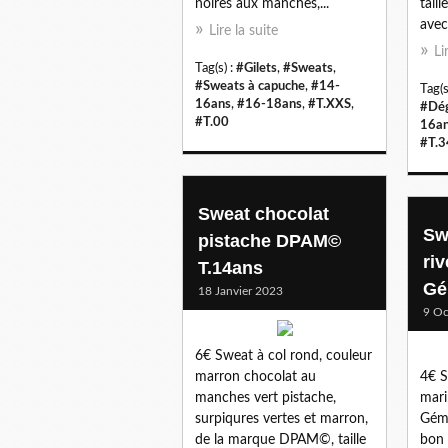
noires aux manches,...
taill
avec
Lire la suite
Li
Tag(s) :
#Gilets
,
#Sweats
,
#Sweats à capuche
,
#14-
Tag(s
16ans
,
#16-18ans
,
#T.XXS
,
#Dég
#T.00
16a
#T.3
Sweat chocolat
Sw
pistache DPAM©
ri
T.14ans
Gé
18 Janvier 2023
9 Oc
6€ Sweat à col rond, couleur
marron chocolat au
4€ S
manches vert pistache,
mari
surpiqures vertes et marron,
Gémo
de la marque DPAM©, taille
bon 