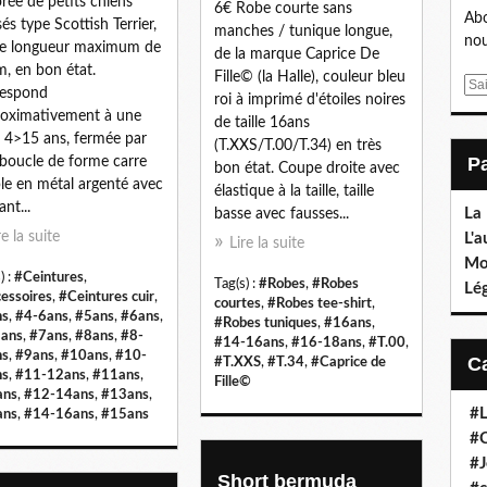
rée de petits chiens
6€ Robe courte sans
Abo
sés type Scottish Terrier,
manches / tunique longue,
nou
ne longueur maximum de
de la marque Caprice De
, en bon état.
Fille© (la Halle), couleur bleu
E
respond
roi à imprimé d'étoiles noires
m
oximativement à une
de taille 16ans
a
le 4>15 ans, fermée par
(T.XXS/T.00/T.34) en très
i
boucle de forme carre
bon état. Coupe droite avec
l
le en métal argenté avec
élastique à la taille, taille
nt...
La
basse avec fausses...
re la suite
L'a
Lire la suite
Mo
) :
#Ceintures
,
Tag(s) :
#Robes
,
#Robes
Lé
essoires
,
#Ceintures cuir
,
courtes
,
#Robes tee-shirt
,
ns
,
#4-6ans
,
#5ans
,
#6ans
,
#Robes tuniques
,
#16ans
,
ans
,
#7ans
,
#8ans
,
#8-
#14-16ans
,
#16-18ans
,
#T.00
,
ns
,
#9ans
,
#10ans
,
#10-
#T.XXS
,
#T.34
,
#Caprice de
ns
,
#11-12ans
,
#11ans
,
Fille©
ans
,
#12-14ans
,
#13ans
,
#L
ans
,
#14-16ans
,
#15ans
#C
#J
Short bermuda