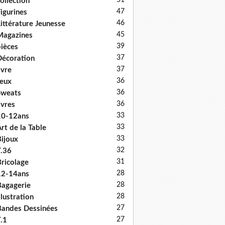
51
ollection
47
igurines
46
ittérature Jeunesse
45
Magazines
39
ièces
37
écoration
37
ivre
36
eux
36
Sweats
36
ivres
33
10-12ans
33
rt de la Table
33
ijoux
32
.36
31
ricolage
28
12-14ans
28
agagerie
28
llustration
27
andes Dessinées
27
.1