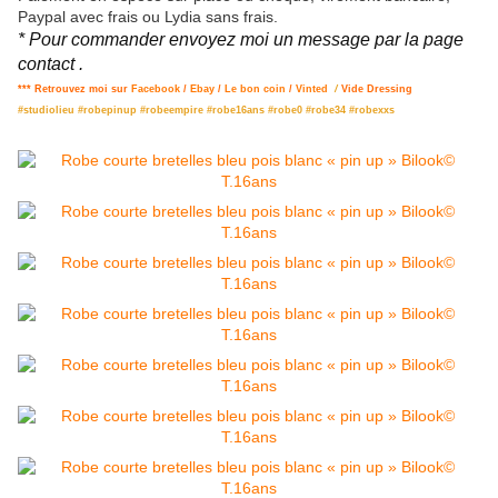
Paypal avec frais ou Lydia sans frais.
* Pour commander envoyez moi un message par la page
contact .
*** Retrouvez moi sur
Facebook
/
Ebay
/
Le bon coin
/
Vinted
/
Vide Dressing
#studiolieu #robepinup #robeempire #robe16ans #robe0 #robe34 #robexxs