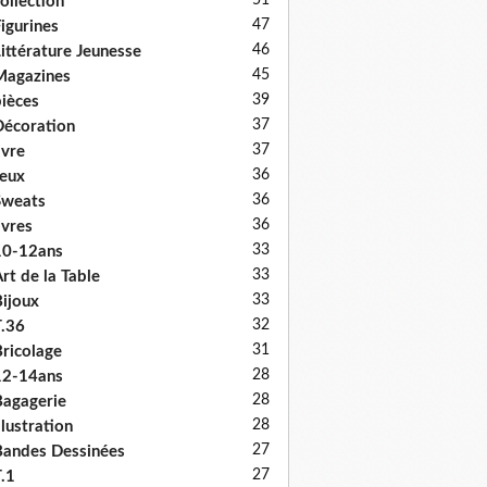
51
ollection
47
igurines
46
ittérature Jeunesse
45
Magazines
39
ièces
37
écoration
37
ivre
36
eux
36
Sweats
36
ivres
33
10-12ans
33
rt de la Table
33
ijoux
32
.36
31
ricolage
28
12-14ans
28
agagerie
28
llustration
27
andes Dessinées
27
.1