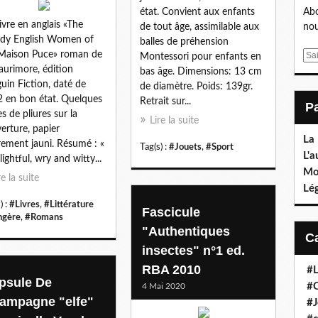
état. Convient aux enfants
Abo
ivre en anglais «The
de tout âge, assimilable aux
nou
dy English Women of
balles de préhension
Maison Puce» roman de
E
Montessori pour enfants en
 Laurimore, édition
m
bas âge. Dimensions: 13 cm
uin Fiction, daté de
a
de diamètre. Poids: 139gr.
 en bon état. Quelques
i
Retrait sur...
es de pliures sur la
l
Lire la suite
erture, papier
La
rement jauni. Résumé : «
Tag(s) :
#Jouets
,
#Sport
L'a
lightful, wry and witty...
Mo
re la suite
Lé
) :
#Livres
,
#Littérature
Fascicule
ngère
,
#Romans
"Authentiques
insectes" n°1 ed.
RBA 2010
#L
psule De
#C
4 Mai 2020
ampagne "elfe"
#J