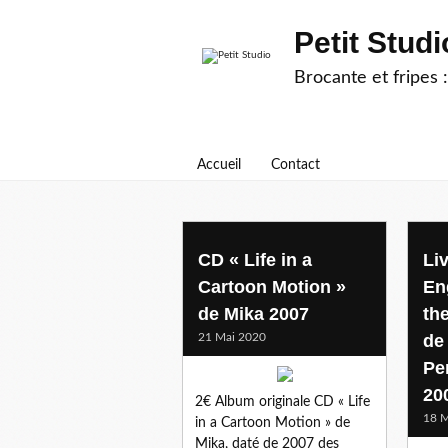
Petit Studi
Brocante et fripes :
Accueil
Contact
CD « Life in a
Li
Cartoon Motion »
En
de Mika 2007
th
21 Mai 2020
de
Pe
20
2€ Album originale CD « Life
18 M
in a Cartoon Motion » de
Mika, daté de 2007 des