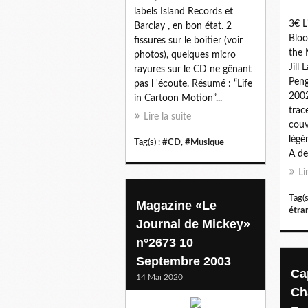
labels Island Records et
3€ L
Barclay , en bon état. 2
Bloo
fissures sur le boitier (voir
the 
photos), quelques micro
Jill
rayures sur le CD ne gênant
Peng
pas l 'écoute. Résumé : “Life
2002
in Cartoon Motion”...
trac
Lire la suite
couv
légè
Tag(s) :
#CD
,
#Musique
A de
Li
Tag(s
Magazine «Le
étra
Journal de Mickey»
n°2673 10
Septembre 2003
Ca
14 Mai 2020
Ch