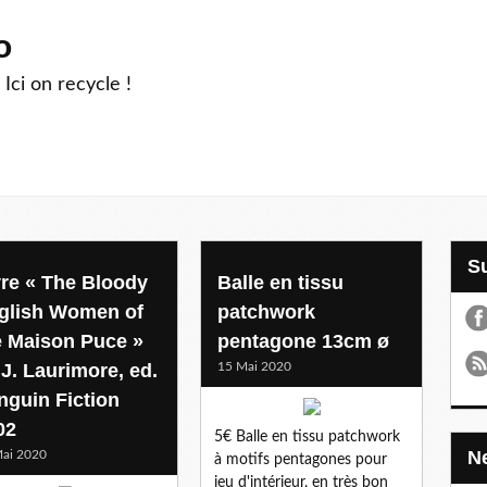
o
 Ici on recycle !
vre « The Bloody
Balle en tissu
glish Women of
patchwork
e Maison Puce »
pentagone 13cm ø
 J. Laurimore, ed.
15 Mai 2020
nguin Fiction
02
5€ Balle en tissu patchwork
ai 2020
à motifs pentagones pour
jeu d'intérieur, en très bon