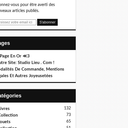
nnez-vous pour être averti des
veaux articles publiés.
Pages
 Page En Or ≪3
utre Site: Studio Lieu . Com !
dalités De Commande, Mentions
gales Et Autres Joyeusetées
Catégories
132
ivres
73
ollection
65
ouets