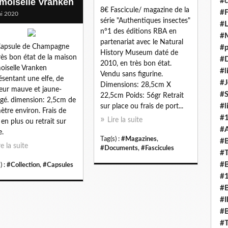
moiselle Vranken
#c
8€ Fascicule/ magazine de la
#F
i 2020
série "Authentiques insectes"
#L
n°1 des éditions RBA en
#
partenariat avec le Natural
Capsule de Champagne
#p
History Museum daté de
rès bon état de la maison
#D
2010, en très bon état.
iselle Vranken
#l
Vendu sans figurine.
ésentant une elfe, de
#J
Dimensions: 28,5cm X
eur mauve et jaune-
#
22,5cm Poids: 56gr Retrait
gé. dimension: 2,5cm de
#l
sur place ou frais de port...
ètre environ. Frais de
#
Lire la suite
 en plus ou retrait sur
#A
e.
Tag(s) :
#Magazines
,
#B
re la suite
#Documents
,
#Fascicules
#T
#B
) :
#Collection
,
#Capsules
#
#B
#I
#B
#T