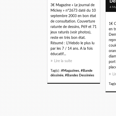
De
3€ Magazine « Le journal de
4 Ma
Mickey » n°2673 daté du 10
septembre 2003 en bon état
de consultation. Couverture
1€ 
raturée de dessins, P69 et 71
en t
jeux raturés (voir photos),
Demo
reste en très bon état.
repr
Résumé : L'Hebdo le plus lu
coul
par les 7 / 14 ans. A la fois
oran
éducatif...
diam
Lire la suite
port
plac
Tag(s) :
#Magazines
,
#Bande
Li
déssinée
,
#Bandes Dessinées
Tag(s