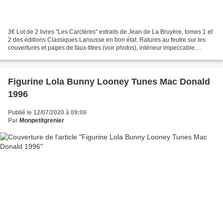
3€ Lot de 2 livres "Les Carctères" extraits de Jean de La Bruyère, tomes 1 et
2 des éditions Classiques Larousse en bon état. Ratures au feutre sur les
couvertures et pages de faux-titres (voir photos), intérieur impeccable.
Résumé: La Bruyère a travaillé...
Figurine Lola Bunny Looney Tunes Mac Donald
1996
Publié le 12/07/2020 à 09:06
Par
Monpetitgrenier