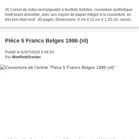
2€ Carnet de notes rechargeable à feuillets mobiles, couverture synthétique
motif jeans amovible, avec son crayon de papier intégré à la couverture, en
très bon état/ neuf . 60 pages. Dimensions: 9 cm X 12 cm X 1,25 cm, carnet
intérieur format A7 ( 7.4X10.5...
Pièce 5 Francs Belges 1986 (nl)
Publié le 02/07/2020 à 08:54
Par
MonPetitGrenier