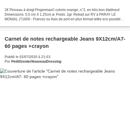
2€ Pinceau à doigt Fingermax© coloris orange, n°2, en très bon état/neuf.
Dimensions: 5,5 cm X 1,25cm ø. Poids: 2gr. Retrait sur RV à PARAY LE
MONIAL (71600 - France) ou frais de port en plus format lettre eco possible
au tarif de la poste en vigueur...
Carnet de notes rechargeable Jeans 9X12cm/A7-
60 pages +crayon
Publié le 02/07/2020 à 21:03
Par
PetitGrenierNouveauDressing