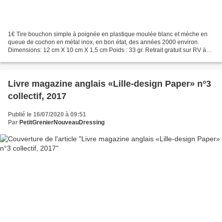
1€ Tire bouchon simple à poignée en plastique moulée blanc et mèche en
queue de cochon en métal inox, en bon état, des années 2000 environ.
Dimensions: 12 cm X 10 cm X 1,5 cm Poids : 33 gr. Retrait gratuit sur RV à
PARAY LE MONIAL (71600 - France) ou...
Livre magazine anglais «Lille-design Paper» n°3
collectif, 2017
Publié le 16/07/2020 à 09:51
Par
PetitGrenierNouveauDressing