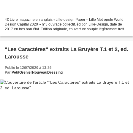
4€ Livre magazine en anglais «Lille-design Paper – Lille Métropole World
Design Capital 2020 » n°3 ouvrage collectif, édition Lille-Design, daté de
2017 en très bon état. Edition originale, couverture souple légèrement frotté
sur la première de couverture...
"Les Caractères" extraits La Bruyère T.1 et 2, ed.
Larousse
Publié le 12/07/2020 à 13:26
Par
PetitGrenierNouveauDressing