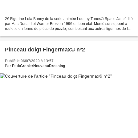
2€ Figurine Lola Bunny de la série animée Looney Tunes© Space Jam édité
par Mac Donald et Warner Bros en 1996 en bon état. Monté sur support à
roulette en forme de pièce de puzzle, s'emboitant aux autres figurines de la
collection. Personnage qui joue...
Pinceau doigt Fingermax© n°2
Publié le 06/07/2020 à 13:57
Par
PetitGrenierNouveauDressing