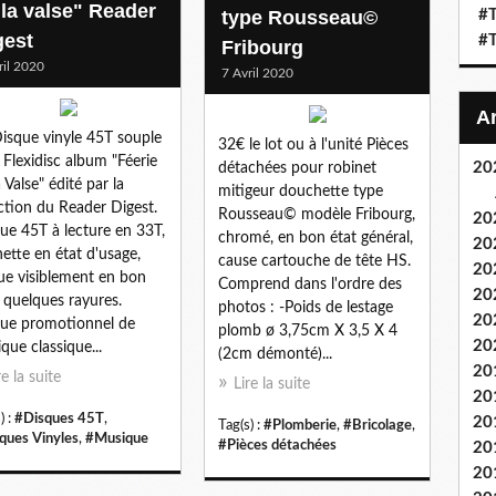
 la valse" Reader
type Rousseau©
#T
gest
#T
Fribourg
ril 2020
7 Avril 2020
isque vinyle 45T souple
32€ le lot ou à l'unité Pièces
 Flexidisc album "Féerie
20
détachées pour robinet
 Valse" édité par la
mitigeur douchette type
ction du Reader Digest.
Rousseau© modèle Fribourg,
20
ue 45T à lecture en 33T,
chromé, en bon état général,
20
ette en état d'usage,
cause cartouche de tête HS.
20
ue visiblement en bon
Comprend dans l'ordre des
20
, quelques rayures.
photos : -Poids de lestage
20
ue promotionnel de
plomb ø 3,75cm X 3,5 X 4
20
que classique...
(2cm démonté)...
20
re la suite
Lire la suite
20
) :
#Disques 45T
,
20
Tag(s) :
#Plomberie
,
#Bricolage
,
ques Vinyles
,
#Musique
#Pièces détachées
20
20