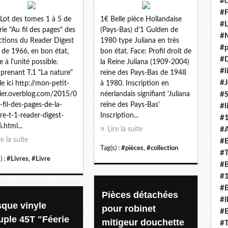
#c
#F
Lot des tomes 1 à 5 de
1€ Belle pièce Hollandaise
#L
érie "Au fil des pages" des
(Pays-Bas) d'1 Gulden de
#
ctions du Reader Digest
1980 type Juliana en très
#p
 de 1966, en bon état,
bon état. Face: Profil droit de
#D
e à l'unité possible.
la Reine Juliana (1909-2004)
#l
renant T.1 "La nature"
reine des Pays-Bas de 1948
#J
ble ici http://mon-petit-
à 1980. Inscription en
ier.overblog.com/2015/0
néerlandais signifiant 'Juliana
#
-fil-des-pages-de-la-
reine des Pays-Bas'
#l
re-t-1-reader-digest-
Inscription...
#
.html...
Lire la suite
#A
re la suite
#B
Tag(s) :
#pièces
,
#collection
#T
) :
#Livres
,
#Livre
#B
#
#B
Pièces détachées
#I
sque vinyle
pour robinet
#B
uple 45T "Féerie
mitigeur douchette
#T