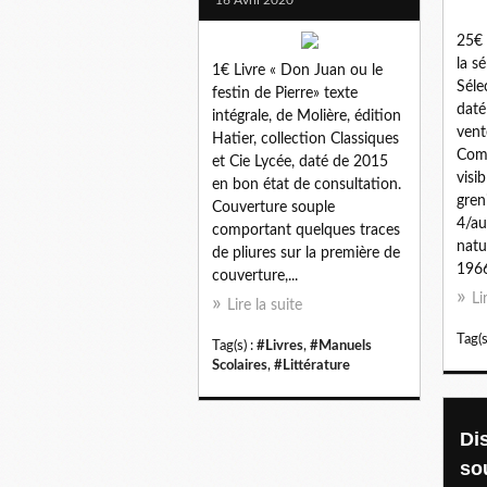
25€ 
la s
1€ Livre « Don Juan ou le
Séle
festin de Pierre» texte
daté
intégrale, de Molière, édition
vent
Hatier, collection Classiques
Comp
et Cie Lycée, daté de 2015
visi
en bon état de consultation.
gren
Couverture souple
4/au
comportant quelques traces
natu
de pliures sur la première de
1966
couverture,...
Li
Lire la suite
Tag(s
Tag(s) :
#Livres
,
#Manuels
Scolaires
,
#Littérature
Di
so