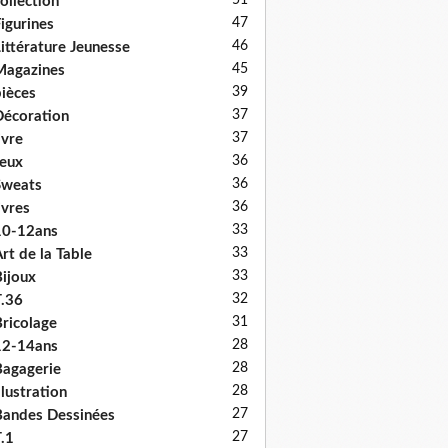
51
ollection
47
igurines
46
ittérature Jeunesse
45
Magazines
39
ièces
37
écoration
37
ivre
36
eux
36
Sweats
36
ivres
33
10-12ans
33
rt de la Table
33
ijoux
32
.36
31
ricolage
28
12-14ans
28
agagerie
28
llustration
27
andes Dessinées
27
.1