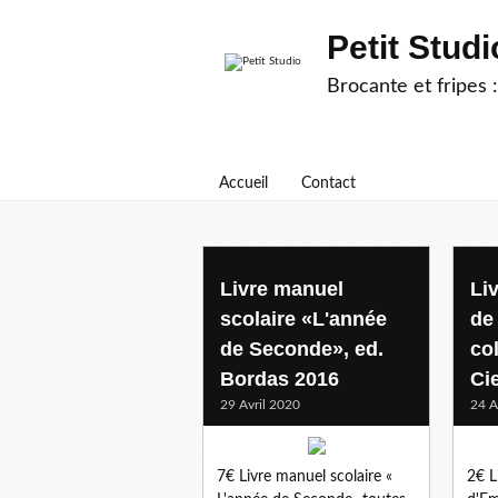
Petit Studi
Brocante et fripes :
Accueil
Contact
Livre manuel
Li
scolaire «L'année
de 
de Seconde», ed.
col
Bordas 2016
Ci
29 Avril 2020
24 A
7€ Livre manuel scolaire «
2€ L