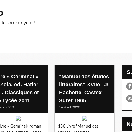
o
 Ici on recycle !
vre « Germinal »
"Manuel des études
Zola, ed. Hatier
littéraires" XVIIe T.3
l. Classiques et
Hachette, Castex
e Lycée 2011
Surer 1965
vril 2020
16 Avril 2020
ivre « Germinal» roman
15€ Livre "Manuel des