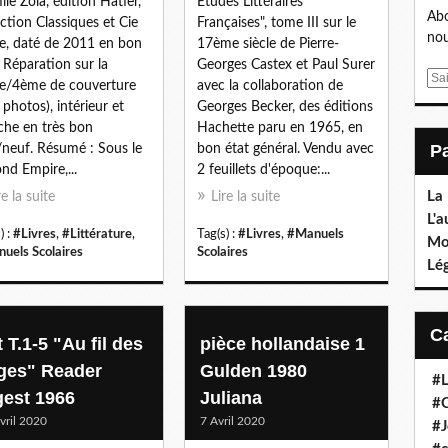
ile Zola, édition Hatier,
Etudes Littéraires
Abo
ection Classiques et Cie
Françaises", tome III sur le
nou
e, daté de 2011 en bon
17ème siècle de Pierre-
. Réparation sur la
Georges Castex et Paul Surer
E
e/4ème de couverture
avec la collaboration de
m
r photos), intérieur et
Georges Becker, des éditions
a
che en très bon
Hachette paru en 1965, en
i
/neuf. Résumé : Sous le
bon état général. Vendu avec
l
nd Empire,...
2 feuillets d'époque:...
La
re la suite
Lire la suite
L'a
) :
#Livres
,
#Littérature
,
Tag(s) :
#Livres
,
#Manuels
Mo
uels Scolaires
Scolaires
Lé
 T.1-5 "Au fil des
pièce hollandaise 1
ges" Reader
Gulden 1980
#L
gest 1966
Juliana
#C
vril 2020
7 Avril 2020
#J