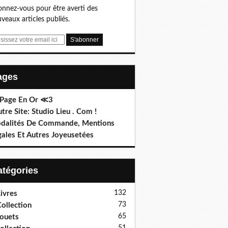
nnez-vous pour être averti des
veaux articles publiés.
Pages
 Page En Or ≪3
utre Site: Studio Lieu . Com !
dalités De Commande, Mentions
gales Et Autres Joyeusetées
Catégories
132
ivres
73
ollection
65
ouets