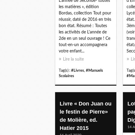
L'année de Seconde- toutes
d'Em
les matières », édition
coll
Bordas, collection Tout pour
Lycé
réussir, daté de 2016 en très
état
bon état. Résumé : Toutes
3èm
les activités de L'année de
(voi
2de en un seul ouvrage ! Ce
tran
tout-en-un accompagnera
état
votre enfant...
Seco
Lire la suite
Li
Tag(s) :
#Livres
,
#Manuels
Tag(s
Scolaires
#Man
Livre « Don Juan ou
Lot
le festin de Pierre»
pa
de Molière, ed.
Di
Hatier 2015
14 A
16 Avril 2020