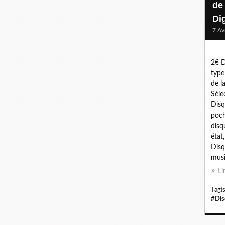
de
Di
7 Av
2€ D
type
de la
Séle
Disq
poch
disq
état
Disq
musi
Li
Tag(s
#Dis