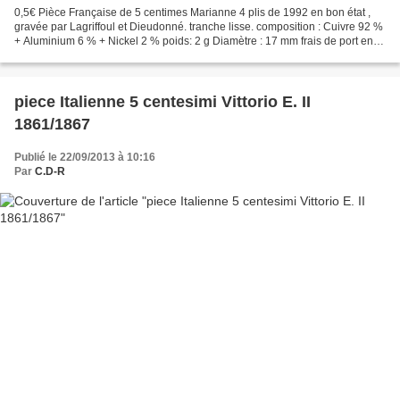
0,5€ Pièce Française de 5 centimes Marianne 4 plis de 1992 en bon état ,
gravée par Lagriffoul et Dieudonné. tranche lisse. composition : Cuivre 92 %
+ Aluminium 6 % + Nickel 2 % poids: 2 g Diamètre : 17 mm frais de port en
plus, ecopli possible ou retrait...
piece Italienne 5 centesimi Vittorio E. II
1861/1867
Publié le 22/09/2013 à 10:16
Par
C.D-R