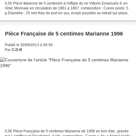
0,5€ Pièce Italienne de 5 centesimi à l'effigie du roi Vittorio Emanuele II, en
l'état. Monnaie en circulation de 1861 à 1867. composition : Cuivre poids: 5
g Diamètre : 25 mm frais de port en sus, ecopli possible ou retrait sur place.
Pièce Française de 5 centimes Marianne 1996
Publié le 20/09/2013 à 06:50
Par
C.D-R
0,5€ Pièce Française de 5 centimes Marianne de 1996 en bon état , gravée
par Lagriffoul et Dieudonné, 4 plis. composition : Cuivre + Alu + Nickel poids: