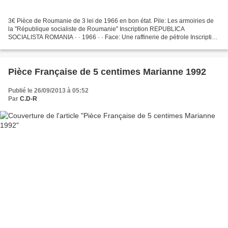
3€ Pièce de Roumanie de 3 lei de 1966 en bon état. Pile: Les armoiries de
la "République socialiste de Roumanie" Inscription REPUBLICA
SOCIALISTA ROMANIA · · 1966 · · Face: Une raffinerie de pétrole Inscription
3 LEI Tranche: lisse avec vagues en creux....
Pièce Française de 5 centimes Marianne 1992
Publié le 26/09/2013 à 05:52
Par
C.D-R