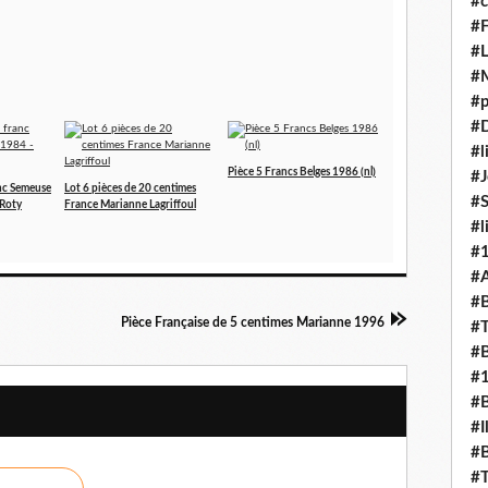
#c
#F
#L
#
#p
#D
#l
Pièce 5 Francs Belges 1986 (nl)
#J
anc Semeuse
Lot 6 pièces de 20 centimes
#
 Roty
France Marianne Lagriffoul
#l
#
#A
#B
Pièce Française de 5 centimes Marianne 1996
#T
#B
#
#B
#I
#B
#T