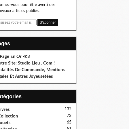
nnez-vous pour être averti des
veaux articles publiés.
Pages
 Page En Or ≪3
utre Site: Studio Lieu . Com !
dalités De Commande, Mentions
gales Et Autres Joyeusetées
Catégories
132
ivres
73
ollection
65
ouets