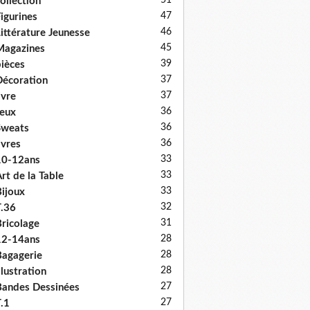
51
ollection
47
igurines
46
ittérature Jeunesse
45
Magazines
39
ièces
37
écoration
37
ivre
36
eux
36
Sweats
36
ivres
33
10-12ans
33
rt de la Table
33
ijoux
32
.36
31
ricolage
28
12-14ans
28
agagerie
28
llustration
27
andes Dessinées
27
.1