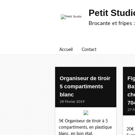
Petit Studi
Brocante et fripes :
Accueil
Contact
Organiseur de tiroir
Fi
5 compartiments
Ba
blanc
ch
28 Février 2019
70
27 F
5€ Organiseur de tiroir à 5
compartiments, en plastique
20€ 
blanc, en bon état.