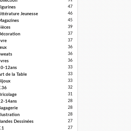
51
ollection
47
igurines
46
ittérature Jeunesse
45
Magazines
39
ièces
37
écoration
37
ivre
36
eux
36
Sweats
36
ivres
33
10-12ans
33
rt de la Table
33
ijoux
32
.36
31
ricolage
28
12-14ans
28
agagerie
28
llustration
27
andes Dessinées
27
.1