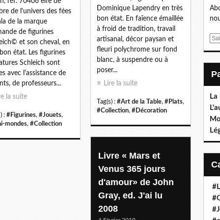
h, réf. 70406 elfe de
Dominique Lapendry en très
Abo
bre de l'univers des fées
bon état. En faïence émaillée
nou
la de la marque
à froid de tradition, travail
mande de figurines
E
artisanal, décor paysan et
eich© et son cheval, en
m
fleuri polychrome sur fond
 bon état. Les figurines
a
blanc, à suspendre ou à
atures Schleich sont
i
poser...
es avec l'assistance de
l
nts, de professeurs...
Lire la suite
La
re la suite
Tag(s) :
#Art de la Table
,
#Plats
,
L'a
#Collection
,
#Décoration
) :
#Figurines
,
#Jouets
,
Mo
i-mondes
,
#Collection
Lé
Livre « Mars et
Venus 365 jours
d'amour» de John
#L
Gray, ed. J'ai lu
#C
2008
#J
4 Février 2019