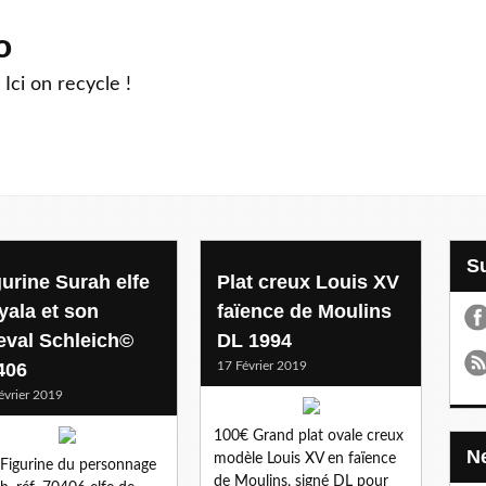
o
 Ici on recycle !
gurine Surah elfe
Plat creux Louis XV
yala et son
faïence de Moulins
eval Schleich©
DL 1994
406
17 Février 2019
évrier 2019
100€ Grand plat ovale creux
modèle Louis XV en faïence
Figurine du personnage
de Moulins, signé DL pour