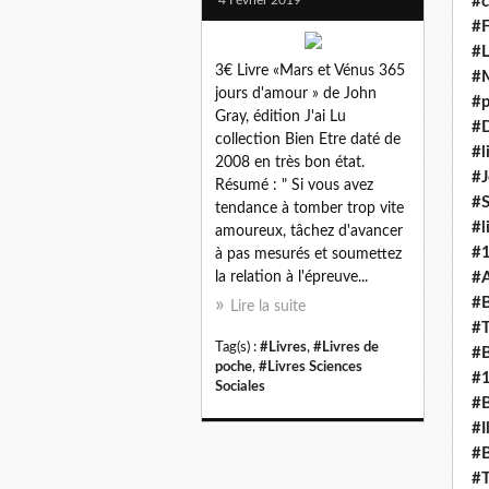
#c
#F
#L
3€ Livre «Mars et Vénus 365
#
jours d'amour » de John
#p
Gray, édition J'ai Lu
#D
collection Bien Etre daté de
#l
2008 en très bon état.
#J
Résumé : " Si vous avez
#
tendance à tomber trop vite
#l
amoureux, tâchez d'avancer
#
à pas mesurés et soumettez
la relation à l'épreuve...
#A
#B
Lire la suite
#T
Tag(s) :
#Livres
,
#Livres de
#B
poche
,
#Livres Sciences
#
Sociales
#B
#I
#B
#T