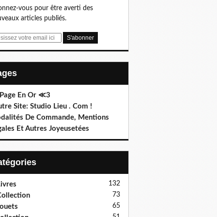
nnez-vous pour être averti des
veaux articles publiés.
Pages
 Page En Or ≪3
utre Site: Studio Lieu . Com !
dalités De Commande, Mentions
gales Et Autres Joyeusetées
Catégories
132
ivres
73
ollection
65
ouets