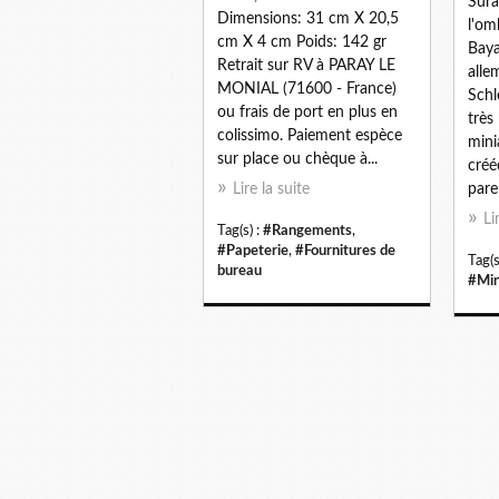
Sura
Dimensions: 31 cm X 20,5
l'om
cm X 4 cm Poids: 142 gr
Baya
Retrait sur RV à PARAY LE
alle
MONIAL (71600 - France)
Schl
ou frais de port en plus en
très
colissimo. Paiement espèce
mini
sur place ou chèque à...
créé
Lire la suite
pare
Li
Tag(s) :
#Rangements
,
#Papeterie
,
#Fournitures de
Tag(s
bureau
#Min