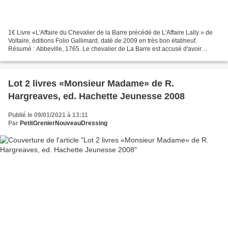
1€ Livre «L'Affaire du Chevalier de la Barre précédé de L'Affaire Lally » de
Voltaire, éditions Folio Gallimard, daté de 2009 en très bon état/neuf.
Résumé : Abbeville, 1765. Le chevalier de La Barre est accusé d'avoir
profané une statue du Christ. Victime...
Lot 2 livres «Monsieur Madame» de R.
Hargreaves, ed. Hachette Jeunesse 2008
Publié le 09/01/2021 à 13:11
Par
PetitGrenierNouveauDressing