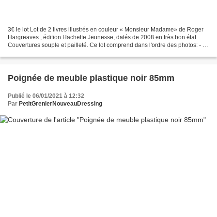
3€ le lot Lot de 2 livres illustrés en couleur « Monsieur Madame» de Roger
Hargreaves , édition Hachette Jeunesse, datés de 2008 en très bon état.
Couvertures souple et pailleté. Ce lot comprend dans l'ordre des photos: - «
Madame Canaille et la Bonne...
Poignée de meuble plastique noir 85mm
Publié le 06/01/2021 à 12:32
Par
PetitGrenierNouveauDressing