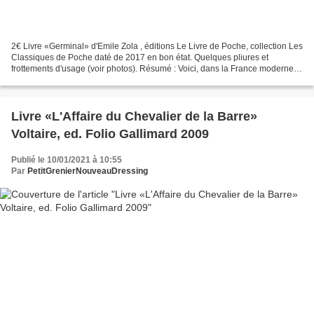
2€ Livre «Germinal» d'Emile Zola , éditions Le Livre de Poche, collection Les
Classiques de Poche daté de 2017 en bon état. Quelques pliures et
frottements d'usage (voir photos). Résumé : Voici, dans la France moderne et
industrielle, les " Misérables...
Livre «L'Affaire du Chevalier de la Barre»
Voltaire, ed. Folio Gallimard 2009
Publié le 10/01/2021 à 10:55
Par
PetitGrenierNouveauDressing