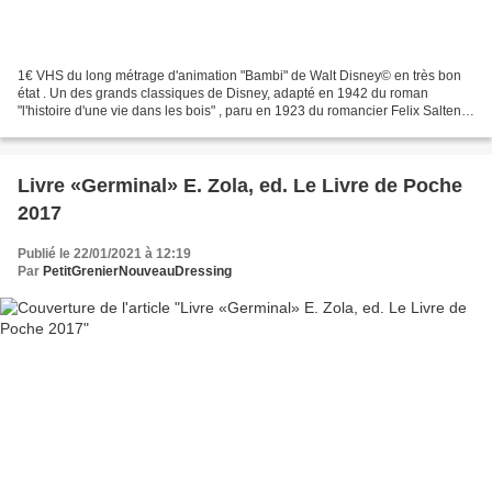
1€ VHS du long métrage d'animation "Bambi" de Walt Disney© en très bon
état . Un des grands classiques de Disney, adapté en 1942 du roman
"l'histoire d'une vie dans les bois" , paru en 1923 du romancier Felix Salten.
SYNOPSIS Le personnage-titre du film...
Livre «Germinal» E. Zola, ed. Le Livre de Poche
2017
Publié le 22/01/2021 à 12:19
Par
PetitGrenierNouveauDressing