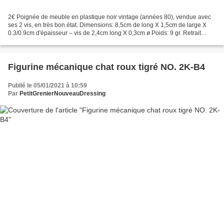
2€ Poignée de meuble en plastique noir vintage (années 80), vendue avec
ses 2 vis, en très bon état. Dimensions: 8,5cm de long X 1,5cm de large X
0.3/0.9cm d'épaisseur – vis de 2,4cm long X 0,3cm ø Poids: 9 gr. Retrait
gratuit sur RV à PARAY LE MONIAL...
Figurine mécanique chat roux tigré NO. 2K-B4
Publié le 05/01/2021 à 10:59
Par
PetitGrenierNouveauDressing