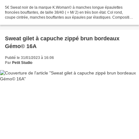
5€ Sweat noir de la marque K.Woman© à manches longue épaulettes
froncées bouffantes, de taille 38/40 ( = M/ 2) en très bon état. Col rond,
coupe cintrée, manches bouffantes aux épaules par élastiques. Composition
: 100% coton Dimensions : Longueur dos...
Sweat gilet à capuche zippé brun bordeaux
Gémo© 16A
Publié le 31/01/2023 à 16:06
Par
Petit Studio