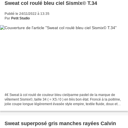
Sweat col roulé bleu ciel Sismix© T.34
Publié le 24/11/2022 à 13:35
Par
Petit Studio
4€ Sweat à col roulé de couleur bleu ciel/parme pastel de la marque de
vêtement Sismix©, taille 34 ( = XS / 0 ) en très bon état. Froncé à la poitrine,
jolie coupe longue légèrement évasée style empire, textile fluide, doux et
agréable à porter. Longueur...
Sweat superposé gris manches rayées Calvin