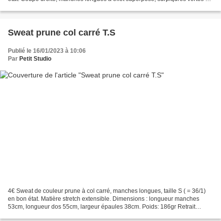
marron. Composition : 100% coton....
Sweat prune col carré T.S
Publié le 16/01/2023 à 10:06
Par
Petit Studio
4€ Sweat de couleur prune à col carré, manches longues, taille S ( = 36/1)
en bon état. Matière stretch extensible. Dimensions : longueur manches
53cm, longueur dos 55cm, largeur épaules 38cm. Poids: 186gr Retrait
gratuit sur RV à PARAY LE MONIAL (71600...