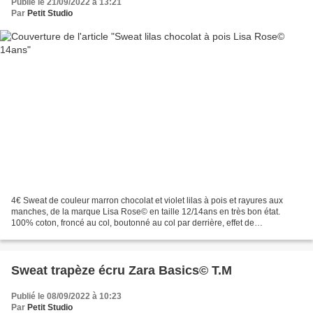
Publié le 21/09/2022 à 13:21
Par
Petit Studio
4€ Sweat de couleur marron chocolat et violet lilas à pois et rayures aux
manches, de la marque Lisa Rose© en taille 12/14ans en très bon état.
100% coton, froncé au col, boutonné au col par derrière, effet de
superposition, épaulettes bouffantes. Poids:...
Sweat trapèze écru Zara Basics© T.M
Publié le 08/09/2022 à 10:23
Par
Petit Studio