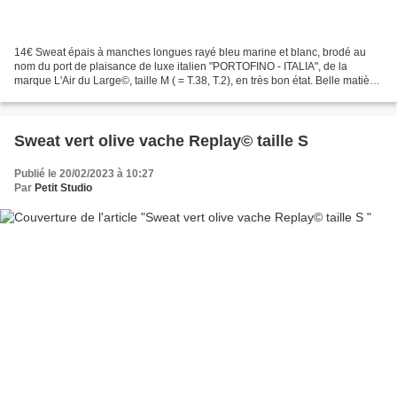
14€ Sweat épais à manches longues rayé bleu marine et blanc, brodé au
nom du port de plaisance de luxe italien "PORTOFINO - ITALIA", de la
marque L'Air du Large©, taille M ( = T.38, T.2), en très bon état. Belle matière,
chaude et confortable, à col rond...
Sweat vert olive vache Replay© taille S
Publié le 20/02/2023 à 10:27
Par
Petit Studio