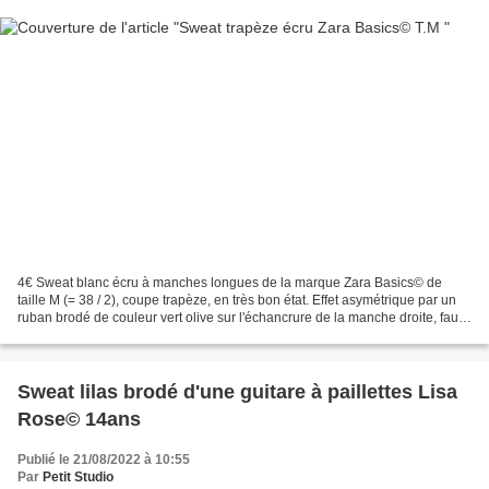
4€ Sweat blanc écru à manches longues de la marque Zara Basics© de
taille M (= 38 / 2), coupe trapèze, en très bon état. Effet asymétrique par un
ruban brodé de couleur vert olive sur l'échancrure de la manche droite, faux
boutonnage sur l'épaule gauche,...
Sweat lilas brodé d'une guitare à paillettes Lisa
Rose© 14ans
Publié le 21/08/2022 à 10:55
Par
Petit Studio