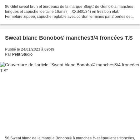
8€ Gilet sweat brun et bordeaux de la marque Blog© de Gémo© à manches
longues et capuche, de taille 16ans ( = XXS/00/34) en très bon état.
Fermeture zippée, capuche réglable avec cordon terminés par 2 perles de
bois, 2 poches, coudières noires aux manches,...
Sweat blanc Bonobo© manches3/4 froncées T.S
Publié le 24/01/2023 à 09:49
Par
Petit Studio
5€ Sweat blanc de la marque Bonobo© à manches ¾ et épaulettes froncées,