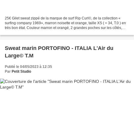
25€ Gilet sweat zippé de la marque de surf Rip Curl©, de la collection «
surfing company 1969», marron noisette et orange, taille XS ( = 34, T.0 ) en
très bon état. Couleur marron et orangé, 2 grandes poches sur les côtés,
impression d'une typo stylisé...
Sweat marin PORTOFINO - ITALIA L'Air du
Large© T.M
Publié le 04/05/2023 à 12:35
Par
Petit Studio