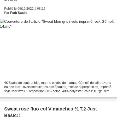
Publié le 09/10/2022 à 08:16
Par
Petit Studio
4€ Sweat de couleur bleu marine et gris, de marque Gémo© de taille 14ans
en bon état. Rivets métalliques aux épaules, effet de superposition, imprimé
style rock n'roll. Composition 60% coton, 40% polyester. Poids: 167gr Retrait
gratuit sur RV à PARAY...
Sweat rose fluo col V manches ¾ T.2 Just
Basic©