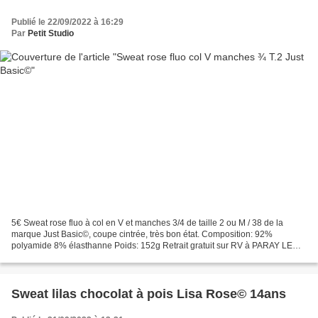
Publié le 22/09/2022 à 16:29
Par
Petit Studio
5€ Sweat rose fluo à col en V et manches 3/4 de taille 2 ou M / 38 de la
marque Just Basic©, coupe cintrée, très bon état. Composition: 92%
polyamide 8% élasthanne Poids: 152g Retrait gratuit sur RV à PARAY LE
MONIAL (71600 - France) ou frais de port...
Sweat lilas chocolat à pois Lisa Rose© 14ans