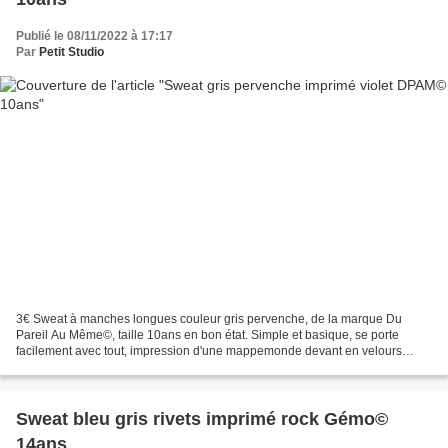
Publié le 08/11/2022 à 17:17
Par
Petit Studio
3€ Sweat à manches longues couleur gris pervenche, de la marque Du
Pareil Au Même©, taille 10ans en bon état. Simple et basique, se porte
facilement avec tout, impression d'une mappemonde devant en velours
violet foncé "mystery tour", perle en étoile...
Sweat bleu gris rivets imprimé rock Gémo©
14ans