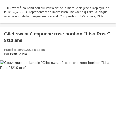
10€ Sweat à col rond couleur vert olive de la marque de jeans Replay©, de
taille S ( = 36, 1) , représentant en impression une vache qui tire la langue
avec le nom de la marque, en bon état. Composition : 87% coton, 13%
élasthanne Poids : 185gr. Valeur...
Gilet sweat à capuche rose bonbon "Lisa Rose"
8/10 ans
Publié le 19/02/2023 à 13:59
Par
Petit Studio