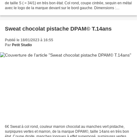
de taille S ( = 34/1) en très bon état. Col rond, coupe cintrée, sequin en métal
avec le logo de la marque devant sur le bord gauche. Dimensions :
Longueur dos 56cm, largeur épaules...
Sweat chocolat pistache DPAM© T.14ans
Publié le 18/01/2023 à 16:55
Par
Petit Studio
6€ Sweat à col rond, couleur marron chocolat au manches vert pistache,
surpiqures vertes et marron, de la marque DPAM©, taille 14ans en très bon
état. Coupe droite, manches longues à effet superposé, surpiqures vertes et