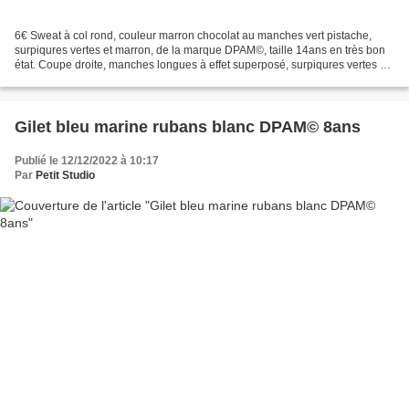
6€ Sweat à col rond, couleur marron chocolat au manches vert pistache,
surpiqures vertes et marron, de la marque DPAM©, taille 14ans en très bon
état. Coupe droite, manches longues à effet superposé, surpiqures vertes et
marron. Composition : 100% coton....
Gilet bleu marine rubans blanc DPAM© 8ans
Publié le 12/12/2022 à 10:17
Par
Petit Studio