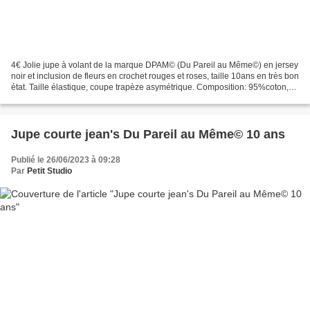
4€ Jolie jupe à volant de la marque DPAM© (Du Pareil au Même©) en jersey
noir et inclusion de fleurs en crochet rouges et roses, taille 10ans en très bon
état. Taille élastique, coupe trapèze asymétrique. Composition: 95%coton,
5% élasthanne. Longueur:...
Jupe courte jean's Du Pareil au Même© 10 ans
Publié le 26/06/2023 à 09:28
Par
Petit Studio