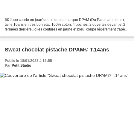
6€ Jupe courte en jean's denim de la marque DPAM (Du Pareil au même),
taille 10ans en très bon état. 100% coton, 4 poches: 2 ouvertes devant et 2
fermées derrière, jolies coutures en jaune et bleu, coupe légèrement trapèze
. Réglage de la taille par une...
Sweat chocolat pistache DPAM© T.14ans
Publié le 18/01/2023 à 16:55
Par
Petit Studio