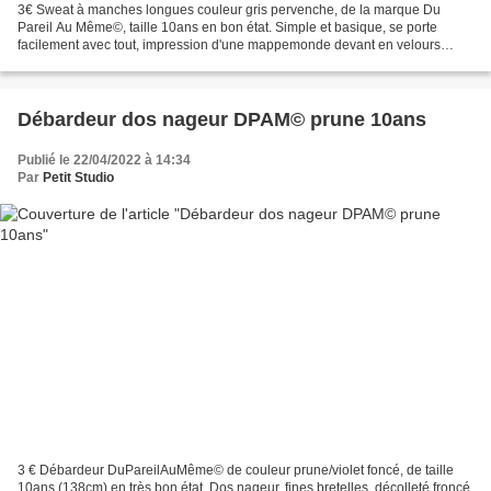
3€ Sweat à manches longues couleur gris pervenche, de la marque Du
Pareil Au Même©, taille 10ans en bon état. Simple et basique, se porte
facilement avec tout, impression d'une mappemonde devant en velours
violet foncé "mystery tour", perle en étoile...
Débardeur dos nageur DPAM© prune 10ans
Publié le 22/04/2022 à 14:34
Par
Petit Studio
3 € Débardeur DuPareilAuMême© de couleur prune/violet foncé, de taille
10ans (138cm) en très bon état. Dos nageur, fines bretelles, décolleté froncé