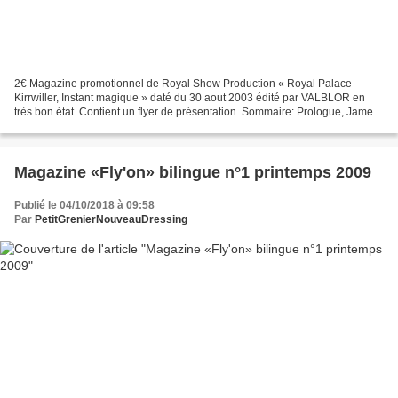
2€ Magazine promotionnel de Royal Show Production « Royal Palace
Kirrwiller, Instant magique » daté du 30 aout 2003 édité par VALBLOR en
très bon état. Contient un flyer de présentation. Sommaire: Prologue, James
Bond, Wild West, Jimmy et Sussy, Fantaisies...
Magazine «Fly'on» bilingue n°1 printemps 2009
Publié le 04/10/2018 à 09:58
Par
PetitGrenierNouveauDressing