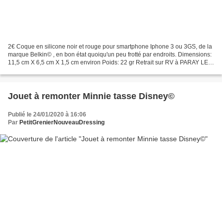
2€ Coque en silicone noir et rouge pour smartphone Iphone 3 ou 3GS, de la
marque Belkin© , en bon état quoiqu'un peu frotté par endroits. Dimensions:
11,5 cm X 6,5 cm X 1,5 cm environ Poids: 22 gr Retrait sur RV à PARAY LE
MONIAL (71600 - France) ou frais...
Jouet à remonter Minnie tasse Disney©
Publié le 24/01/2020 à 16:06
Par
PetitGrenierNouveauDressing