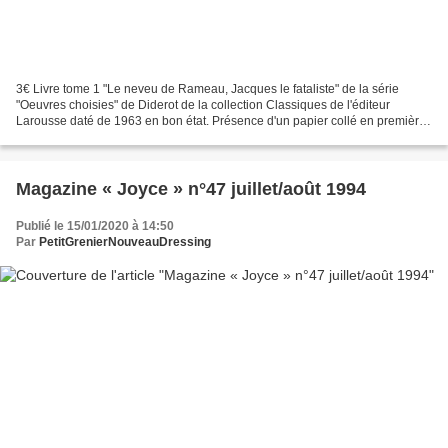
3€ Livre tome 1 "Le neveu de Rameau, Jacques le fataliste" de la série
"Oeuvres choisies" de Diderot de la collection Classiques de l'éditeur
Larousse daté de 1963 en bon état. Présence d'un papier collé en première
page ainsi que d'étiquettes, couverture...
Magazine « Joyce » n°47 juillet/août 1994
Publié le 15/01/2020 à 14:50
Par
PetitGrenierNouveauDressing