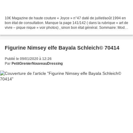
10€ Magazine de haute couture « Joyce » n°47 daté de juillet/août 1994 en
bon état de consultation. Manque la page 141/142 ( dans la rubrique « art de
vivre – pique nique » voir photos) , sinon bon état général. Sommaire: Mode,
beauté et art de vivre...
Figurine Nimsey elfe Bayala Schleich© 70414
Publié le 09/01/2020 à 12:26
Par
PetitGrenierNouveauDressing