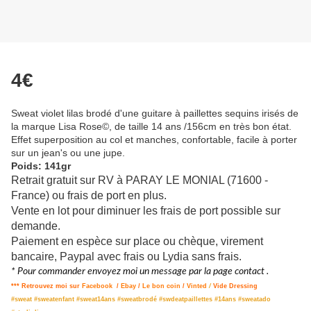
4€
Sweat violet lilas brodé d'une guitare à paillettes sequins irisés de
la marque Lisa Rose©, de taille 14 ans /156cm en très bon état.
Effet superposition au col et manches, confortable, facile à porter
sur un jean's ou une jupe.
Poids: 141gr
Retrait gratuit sur RV à PARAY LE MONIAL (71600 -
France) ou frais de port en plus.
Vente en lot pour diminuer les frais de port possible sur
demande.
Paiement en espèce sur place ou chèque, virement
bancaire, Paypal avec frais ou Lydia sans frais.
* Pour commander envoyez moi un message par la page contact .
*** Retrouvez moi sur
Facebook
/
Ebay
/
Le bon coin
/
Vinted
/
Vide Dressing
#sweat #sweatenfant #sweat14ans #sweatbrodé #swdeatpaillettes #14ans #sweatado