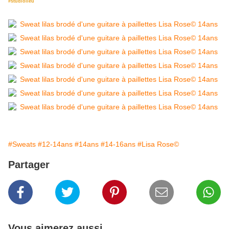
#studiolieu
#Sweats
#12-14ans
#14ans
#14-16ans
#Lisa Rose©
Partager
Vous aimerez aussi