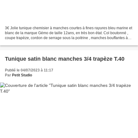
3€ Jolie tunique chemisier à manches courtes à fines rayures bleu marine et
blanc de la marque Gémo de taille 12ans, en très bon état. Col boutonné ,
coupe trapèze, cordon de serrage sous la poitrine , manches bouffantes à
fermeture par bouton, col boutonné,...
Tunique satin blanc manches 3/4 trapèze T.40
Publié le 04/07/2023 à 11:17
Par
Petit Studio