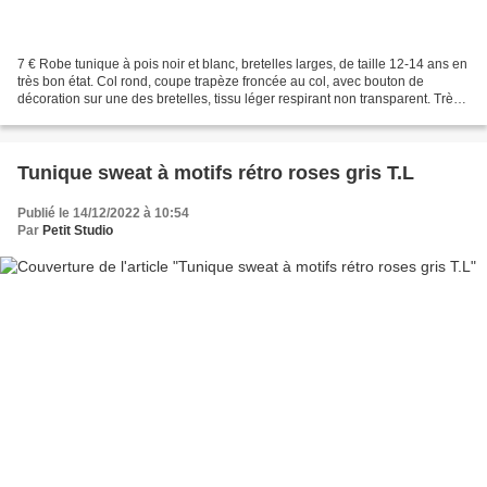
7 € Robe tunique à pois noir et blanc, bretelles larges, de taille 12-14 ans en
très bon état. Col rond, coupe trapèze froncée au col, avec bouton de
décoration sur une des bretelles, tissu léger respirant non transparent. Très
jolie à porter en été un...
Tunique sweat à motifs rétro roses gris T.L
Publié le 14/12/2022 à 10:54
Par
Petit Studio