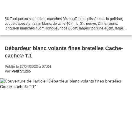
5€ Tunique en satin blanc manches 3/4 bouffantes, plissé sous la poitrine,
coupe trapèze en satin blanc, de taille 40 ( = L, 3) , neuve. Dimensions:
longueur manches 46cm, longueur dos 66cm, largeur poitrine 46cm, largeur
épaules 40cm Composition: 97%...
Débardeur blanc volants fines bretelles Cache-
cache© T.1
Publié le 27/04/2023 à 07:04
Par
Petit Studio