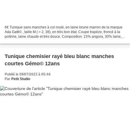
6€ Tunique sans manches à col roulé, en laine brune marron de la marque
Ada Gatti© , taille M ( = 2, 38), en très bon état. Coupe trapèze, froncé à la
poitrine, laine chaude et très douce. Composition: 15% angora, 30% laine,
55% nylon Dimensions: longueur...
Tunique chemisier rayé bleu blanc manches
courtes Gémo© 12ans
Publié le 09/07/2023 à 05:44
Par
Petit Studio