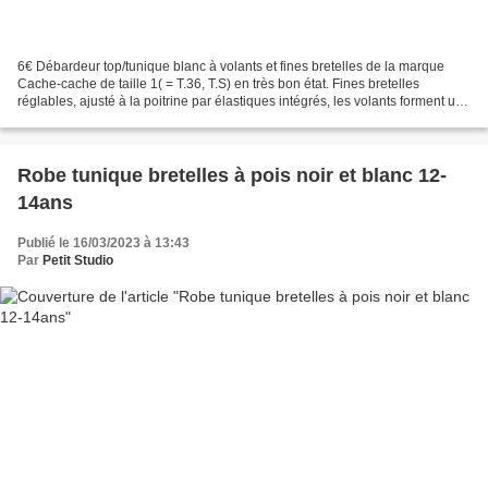
6€ Débardeur top/tunique blanc à volants et fines bretelles de la marque
Cache-cache de taille 1( = T.36, T.S) en très bon état. Fines bretelles
réglables, ajusté à la poitrine par élastiques intégrés, les volants forment une
doublure donnant une opacité...
Robe tunique bretelles à pois noir et blanc 12-
14ans
Publié le 16/03/2023 à 13:43
Par
Petit Studio