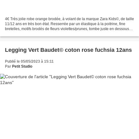
4€ Très jolie robe orange brodée, à volant de la marque Zara Kids©, de taille
11/12 ans en très bon état. Resserrée par un élastique à la poitrine, fine
bretelles, motifs brodés de fleurs violettes/prunes, tombe juste en dessous
du genou, très confortable...
Legging Vert Baudet© coton rose fuchsia 12ans
Publié le 05/05/2023 à 15:11
Par
Petit Studio