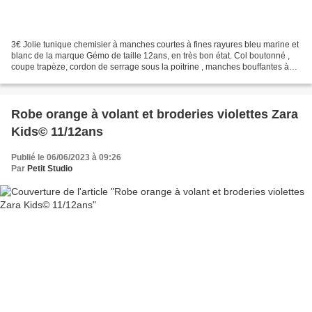
3€ Jolie tunique chemisier à manches courtes à fines rayures bleu marine et
blanc de la marque Gémo de taille 12ans, en très bon état. Col boutonné ,
coupe trapèze, cordon de serrage sous la poitrine , manches bouffantes à
fermeture par bouton, col boutonné,...
Robe orange à volant et broderies violettes Zara
Kids© 11/12ans
Publié le 06/06/2023 à 09:26
Par
Petit Studio