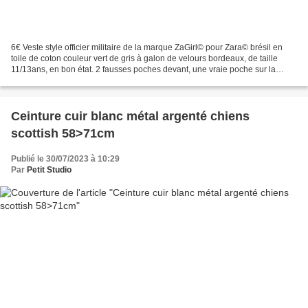
6€ Veste style officier militaire de la marque ZaGirl© pour Zara© brésil en
toile de coton couleur vert de gris à galon de velours bordeaux, de taille
11/13ans, en bon état. 2 fausses poches devant, une vraie poche sur la
poitrine, fermeture par gros...
Ceinture cuir blanc métal argenté chiens
scottish 58>71cm
Publié le 30/07/2023 à 10:29
Par
Petit Studio