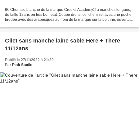
6€ Chemise blanche de la marque Creeks Academy© à manches longues,
de taille 12ans en très bon état. Coupe droite, col chemise, avec une poche
brodée avec des arabesques au nom de la marque sur la poitrine, ouverture
boutonnée, 100% coton. Dimensions...
Gilet sans manche laine sable Here + There
11/12ans
Publié le 27/11/2022 à 21:20
Par
Petit Studio