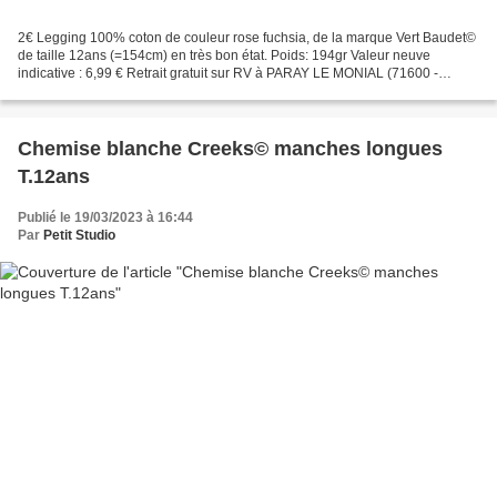
2€ Legging 100% coton de couleur rose fuchsia, de la marque Vert Baudet©
de taille 12ans (=154cm) en très bon état. Poids: 194gr Valeur neuve
indicative : 6,99 € Retrait gratuit sur RV à PARAY LE MONIAL (71600 -
France) ou frais de port en plus. Vente...
Chemise blanche Creeks© manches longues
T.12ans
Publié le 19/03/2023 à 16:44
Par
Petit Studio