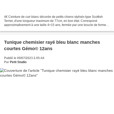
4€ Ceinture de cuir blanc décorée de petits chiens stylisés type Scottish
Terrier, d'une longueur maximum de 77cm, en bon état. Correspond
approximativement à une taille 4>15 ans, fermée par une boucle de forme
carre simple en métal argenté avec passant...
Tunique chemisier rayé bleu blanc manches
courtes Gémo© 12ans
Publié le 09/07/2023 à 05:44
Par
Petit Studio