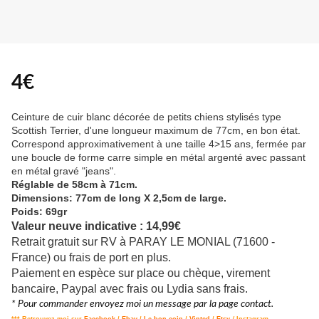
4€
Ceinture de cuir blanc décorée de petits chiens stylisés type
Scottish Terrier, d'une longueur maximum de 77cm, en bon état.
Correspond approximativement à une taille 4>15 ans, fermée par
une boucle de forme carre simple en métal argenté avec passant
en métal gravé "jeans".
Réglable de 58cm à 71cm.
Dimensions: 77cm de long X 2,5cm de large.
Poids: 69gr
Valeur neuve indicative : 14,99€
Retrait gratuit sur RV à PARAY LE MONIAL (71600 -
France) ou frais de port en plus.
Paiement en espèce sur place ou chèque, virement
bancaire, Paypal avec frais ou Lydia sans frais.
* Pour commander envoyez moi un message par la page contact.
*** Retrouvez moi sur
Facebook
/
Ebay
/
Le bon coin
/
Vinted
/
Etsy
/
Instagram