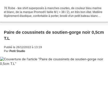
7€ Robe - tee shirt superposés à manches courtes, de couleur bleu marine
et blanc, de la marque Promod© taille M ( = 38 / 2), en très bon état. Matière
légèrement élastique, confortable à porter, brodé d'un petit bateau blanc
façon origami en bas de la...
Paire de coussinets de soutien-gorge noir 0,5cm
T.L
Publié le 26/12/2022 à 13:19
Par
Petit Studio