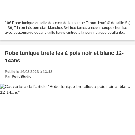
10€ Robe tunique en toile de coton de la marque Tanna Jean's© de taille S (
= 36, T.1) en très bon état. Manches 3/4 bouffantes à nouer, coupe chemise
avec boutonnage devant, taille haute cintrée à la poitrine, jupe bouffante
plissée. Composition: 95%...
Robe tunique bretelles à pois noir et blanc 12-
14ans
Publié le 16/03/2023 à 13:43
Par
Petit Studio