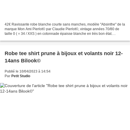
42€ Ravissante robe blanche courte sans manches, modèle "Absinthe" de la
marque Mon Ami Pierlot© par Claudie Pierlot©, vintage années 70/80 de
taille 0 ( = 34 / XXS ) en cotonnade épaisse blanche en très bon état.
Ouverture dans le dos par fermeture éclair...
Robe tee shirt prune à bijoux et volants noir 12-
14ans Bilook©
Publié le 10/04/2023 à 14:54
Par
Petit Studio