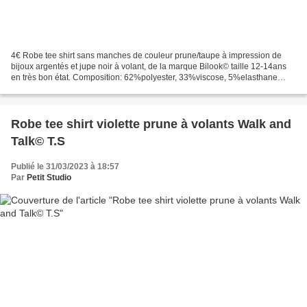
4€ Robe tee shirt sans manches de couleur prune/taupe à impression de
bijoux argentés et jupe noir à volant, de la marque Bilook© taille 12-14ans
en très bon état. Composition: 62%polyester, 33%viscose, 5%elasthane
Poids: 234gr Retrait gratuit sur RV...
Robe tee shirt violette prune à volants Walk and
Talk© T.S
Publié le 31/03/2023 à 18:57
Par
Petit Studio