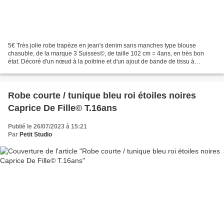
5€ Très jolie robe trapèze en jean's denim sans manches type blouse
chasuble, de la marque 3 Suisses©, de taille 102 cm = 4ans, en très bon
état. Décoré d'un nœud à la poitrine et d'un ajout de bande de tissu à
carreaux rouge et blanc, avec un imprimé...
Robe courte / tunique bleu roi étoiles noires
Caprice De Fille© T.16ans
Publié le 26/07/2023 à 15:21
Par
Petit Studio