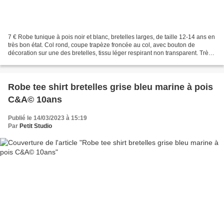
7 € Robe tunique à pois noir et blanc, bretelles larges, de taille 12-14 ans en
très bon état. Col rond, coupe trapèze froncée au col, avec bouton de
décoration sur une des bretelles, tissu léger respirant non transparent. Très
jolie à porter en été un...
Robe tee shirt bretelles grise bleu marine à pois
C&A© 10ans
Publié le 14/03/2023 à 15:19
Par
Petit Studio