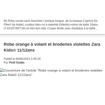
6€ Robe courte sans manches / tunique longue, de la marque Caprice De
Fille© (la Halle), couleur bleu roi à imprimé d'étoiles noires de taille 16ans
(T.XXS/T.00/T.34) en très bon état. Coupe droite avec élastique à la taille,
taille basse avec fausses...
Robe orange à volant et broderies violettes Zara
Kids© 11/12ans
Publié le 06/06/2023 à 09:26
Par
Petit Studio