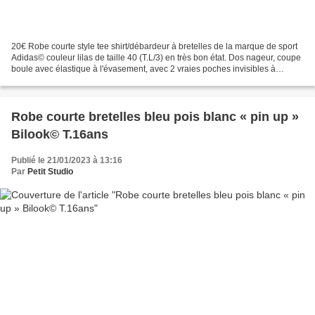
20€ Robe courte style tee shirt/débardeur à bretelles de la marque de sport
Adidas© couleur lilas de taille 40 (T.L/3) en très bon état. Dos nageur, coupe
boule avec élastique à l'évasement, avec 2 vraies poches invisibles à
fermeture par pression, logo...
Robe courte bretelles bleu pois blanc « pin up »
Bilook© T.16ans
Publié le 21/01/2023 à 13:16
Par
Petit Studio