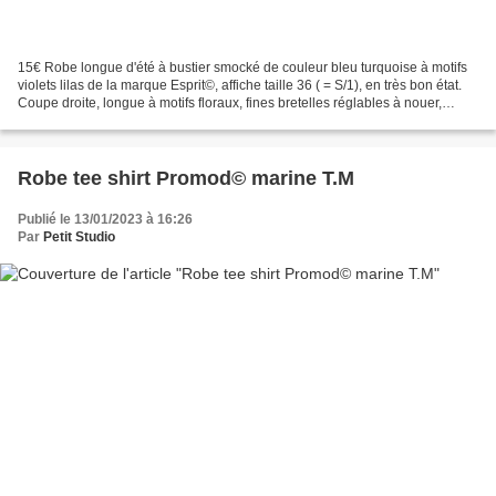
15€ Robe longue d'été à bustier smocké de couleur bleu turquoise à motifs
violets lilas de la marque Esprit©, affiche taille 36 ( = S/1), en très bon état.
Coupe droite, longue à motifs floraux, fines bretelles réglables à nouer,
légère et confortable....
Robe tee shirt Promod© marine T.M
Publié le 13/01/2023 à 16:26
Par
Petit Studio