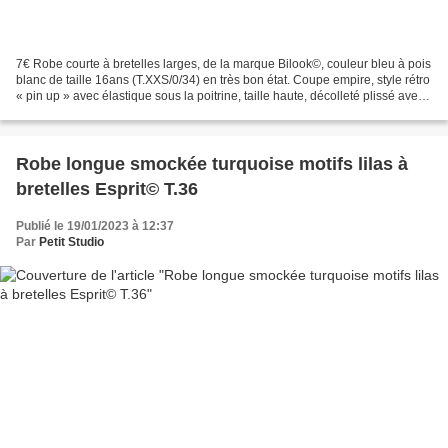
7€ Robe courte à bretelles larges, de la marque Bilook©, couleur bleu à pois
blanc de taille 16ans (T.XXS/0/34) en très bon état. Coupe empire, style rétro
« pin up » avec élastique sous la poitrine, taille haute, décolleté plissé avec
fermeture éclair...
Robe longue smockée turquoise motifs lilas à
bretelles Esprit© T.36
Publié le 19/01/2023 à 12:37
Par
Petit Studio