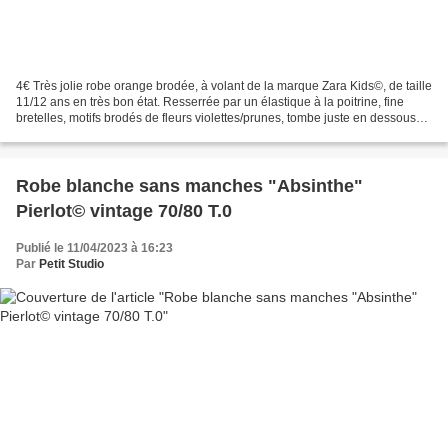
4€ Très jolie robe orange brodée, à volant de la marque Zara Kids©, de taille
11/12 ans en très bon état. Resserrée par un élastique à la poitrine, fine
bretelles, motifs brodés de fleurs violettes/prunes, tombe juste en dessous
du genou, très confortable...
Robe blanche sans manches "Absinthe"
Pierlot© vintage 70/80 T.0
Publié le 11/04/2023 à 16:23
Par
Petit Studio