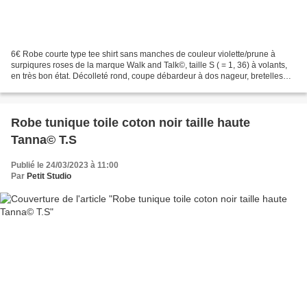
6€ Robe courte type tee shirt sans manches de couleur violette/prune à
surpiqures roses de la marque Walk and Talk©, taille S ( = 1, 36) à volants,
en très bon état. Décolleté rond, coupe débardeur à dos nageur, bretelles
larges, bas en volants à 3 rangées....
Robe tunique toile coton noir taille haute
Tanna© T.S
Publié le 24/03/2023 à 11:00
Par
Petit Studio