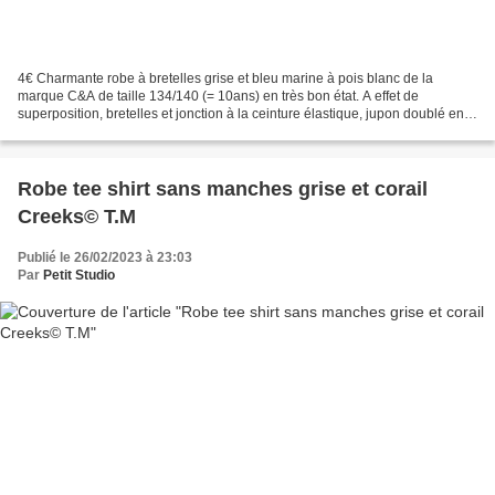
4€ Charmante robe à bretelles grise et bleu marine à pois blanc de la
marque C&A de taille 134/140 (= 10ans) en très bon état. A effet de
superposition, bretelles et jonction à la ceinture élastique, jupon doublé en
cotonnade blanche pour un tombé bouffant,...
Robe tee shirt sans manches grise et corail
Creeks© T.M
Publié le 26/02/2023 à 23:03
Par
Petit Studio