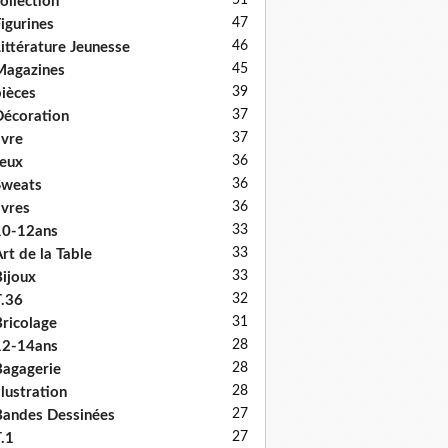
51
ollection
47
igurines
46
ittérature Jeunesse
45
Magazines
39
ièces
37
écoration
37
ivre
36
eux
36
Sweats
36
ivres
33
10-12ans
33
rt de la Table
33
ijoux
32
.36
31
ricolage
28
12-14ans
28
agagerie
28
llustration
27
andes Dessinées
27
.1