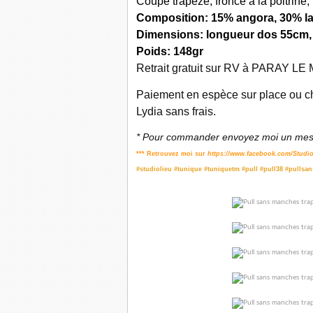
Coupe trapèze, froncé à la poitrine,
Composition: 15% angora, 30% la
Dimensions: longueur dos 55cm, l
Poids: 148gr
Retrait gratuit sur RV à PARAY LE M
Paiement en espèce sur place ou ch
Lydia sans frais.
* Pour commander envoyez moi un mess
*** Retrouvez moi sur
https://www.facebook.com/Studio
#studiolieu #tunique #tuniquetm #pull #pull38 #pullsa