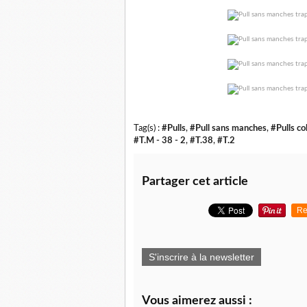
Tag(s) :
#Pulls
,
#Pull sans manches
,
#Pulls co
#T.M - 38 - 2
,
#T.38
,
#T.2
Partager cet article
Re
S'inscrire à la newsletter
Vous aimerez aussi :