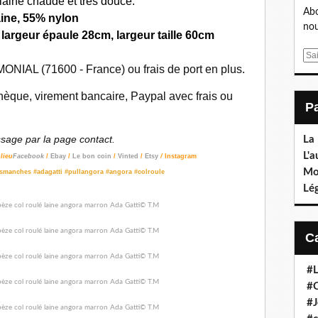
 laine chaude et très douce.
Abo
ine, 55% nylon
nou
argeur épaule 28cm, largeur taille 60cm
E
ONIAL (71600 - France) ou frais de port en plus.
m
a
èque, virement bancaire, Paypal avec frais ou
i
l
age par la page contact.
La
L'a
lieu
Facebook
/
Ebay
/
Le bon coin
/
Vinted
/
Etsy
/
Instagram
Mo
nsmanches #adagatti #pullangora #angora #colroule
Lé
#L
#C
#J