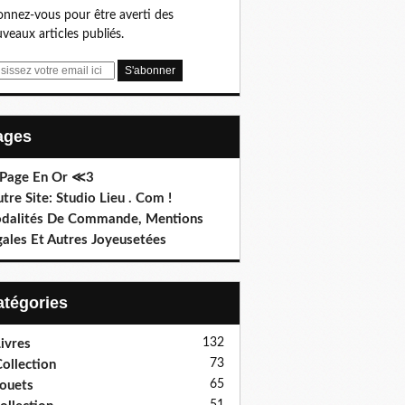
nnez-vous pour être averti des
veaux articles publiés.
Pages
 Page En Or ≪3
utre Site: Studio Lieu . Com !
dalités De Commande, Mentions
gales Et Autres Joyeusetées
Catégories
132
ivres
73
ollection
65
ouets