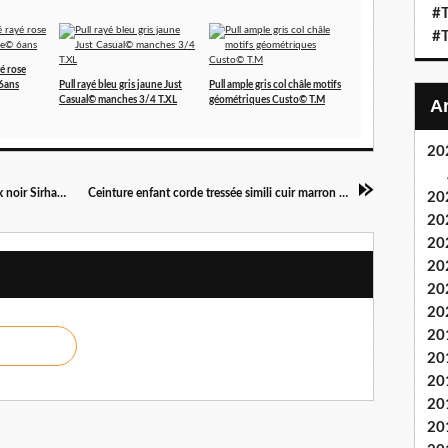
#T
#T
é rose
6ans
Pull rayé bleu gris jaune Just
Pull ample gris col châle motifs
Casual© manches 3/4 T.XL
géométriques Custo© T.M
20
Sac besace bandoulière imperméable bordeaux noir Sirha© neuf
Ceinture enfant corde tressée simili cuir marron 89cm
20
20
20
20
20
20
20
20
20
20
20