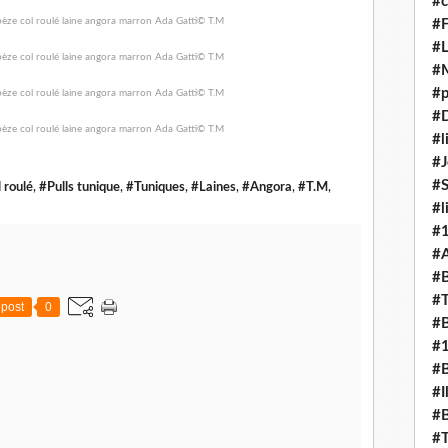
#c
#F
#L
#
#p
#D
#l
#J
#
l roulé
,
#Pulls tunique
,
#Tuniques
,
#Laines
,
#Angora
,
#T.M
,
#l
#
#A
#B
#T
post
0
#B
#
#B
#I
#B
#T