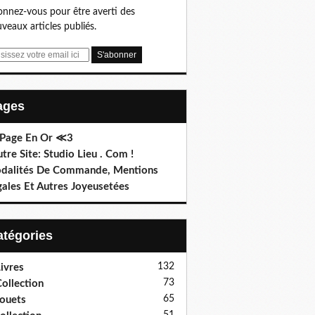
nnez-vous pour être averti des
veaux articles publiés.
Pages
 Page En Or ≪3
utre Site: Studio Lieu . Com !
dalités De Commande, Mentions
gales Et Autres Joyeusetées
Catégories
132
ivres
73
ollection
65
ouets