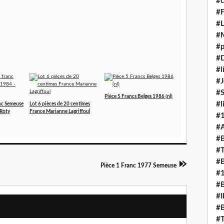
#c
#F
#L
#
#p
#D
#l
#J
#
Pièce 5 Francs Belges 1986 (nl)
#l
anc Semeuse
Lot 6 pièces de 20 centimes
 Roty
France Marianne Lagriffoul
#
#A
#B
#T
#B
Pièce 1 Franc 1977 Semeuse
#
#B
#I
#B
#T