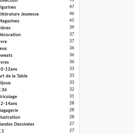
51
ollection
47
igurines
46
ittérature Jeunesse
45
Magazines
39
ièces
37
écoration
37
ivre
36
eux
36
Sweats
36
ivres
33
10-12ans
33
rt de la Table
33
ijoux
32
.36
31
ricolage
28
12-14ans
28
agagerie
28
llustration
27
andes Dessinées
27
.1