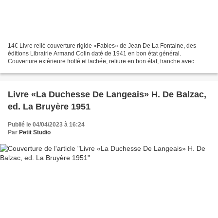
14€ Livre relié couverture rigide «Fables» de Jean De La Fontaine, des
éditions Librairie Armand Colin daté de 1941 en bon état général.
Couverture extérieure frotté et tachée, reliure en bon état, tranche avec
tâches d'encres ne gênant pas la lecture...
Livre «La Duchesse De Langeais» H. De Balzac,
ed. La Bruyère 1951
Publié le 04/04/2023 à 16:24
Par
Petit Studio