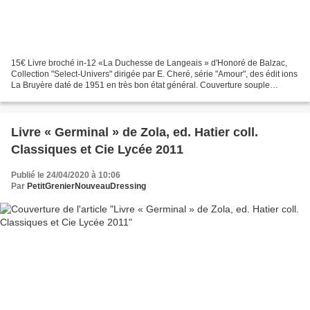
15€ Livre broché in-12 «La Duchesse de Langeais » d'Honoré de Balzac,
Collection "Select-Univers" dirigée par E. Cheré, série "Amour", des édit ions
La Bruyère daté de 1951 en très bon état général. Couverture souple
légèrement passée, dos plié, Intérieur...
Livre « Germinal » de Zola, ed. Hatier coll.
Classiques et Cie Lycée 2011
Publié le 24/04/2020 à 10:06
Par
PetitGrenierNouveauDressing