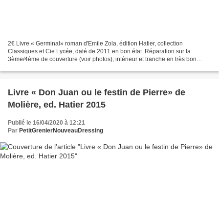
2€ Livre « Germinal» roman d'Emile Zola, édition Hatier, collection
Classiques et Cie Lycée, daté de 2011 en bon état. Réparation sur la
3ème/4ème de couverture (voir photos), intérieur et tranche en très bon
état/neuf. Résumé : Sous le Second Empire,...
Livre « Don Juan ou le festin de Pierre» de
Molière, ed. Hatier 2015
Publié le 16/04/2020 à 12:21
Par
PetitGrenierNouveauDressing