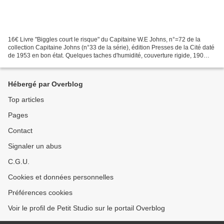
16€ Livre "Biggles court le risque" du Capitaine W.E Johns, n°=72 de la
collection Capitaine Johns (n°33 de la série), édition Presses de la Cité daté
de 1953 en bon état. Quelques taches d'humidité, couverture rigide, 190
pages. William Earl JOHNS, qui...
Hébergé par Overblog
Top articles
Pages
Contact
Signaler un abus
C.G.U.
Cookies et données personnelles
Préférences cookies
Voir le profil de Petit Studio sur le portail Overblog