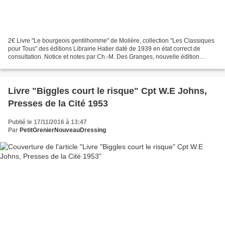
2€ Livre "Le bourgeois gentilhomme" de Molière, collection "Les Classiques
pour Tous" des éditions Librairie Hatier daté de 1939 en état correct de
consultation. Notice et notes par Ch.-M. Des Granges, nouvelle édition
augmentée de sujets de composition...
Livre "Biggles court le risque" Cpt W.E Johns,
Presses de la Cité 1953
Publié le 17/11/2016 à 13:47
Par
PetitGrenierNouveauDressing