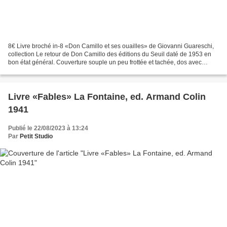
8€ Livre broché in-8 «Don Camillo et ses ouailles» de Giovanni Guareschi,
collection Le retour de Don Camillo des éditions du Seuil daté de 1953 en
bon état général. Couverture souple un peu frottée et tachée, dos avec
quelques déchirures ne gênant pas...
Livre «Fables» La Fontaine, ed. Armand Colin
1941
Publié le 22/08/2023 à 13:24
Par
Petit Studio