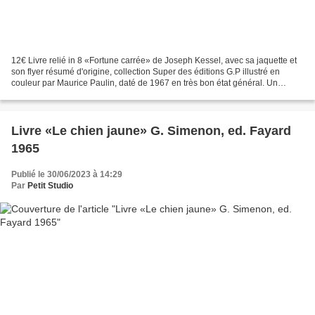
12€ Livre relié in 8 «Fortune carrée» de Joseph Kessel, avec sa jaquette et
son flyer résumé d'origine, collection Super des éditions G.P illustré en
couleur par Maurice Paulin, daté de 1967 en très bon état général. Un
manque sur la jaquette plastique...
Livre «Le chien jaune» G. Simenon, ed. Fayard
1965
Publié le 30/06/2023 à 14:29
Par
Petit Studio