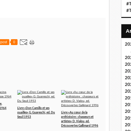
#T
#T
post
0
20
20
20
20
20
20
20
20
e,
20
 1964
Livre «Don Camillo et ses
20
ouailles» G. Guareschi, ed. Du
Livre «Au cœur de la
Seuil 1953
préhistoire : chasseurs et
20
artistes» D. Vialou, ed.
20
Découvertes Gallimard 1996