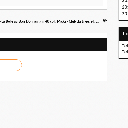
20
20
20
Livre «La Belle au Bois Dormant» n°48 coll. Mickey Club du Livre, ed. Disney Hachette 2001
Tar
Tar