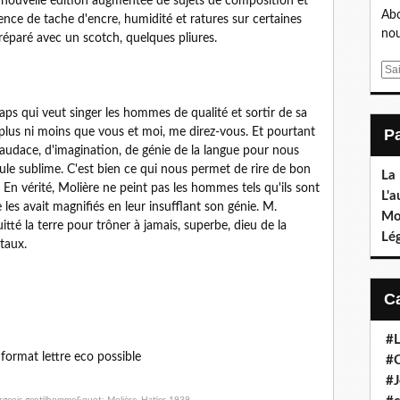
 nouvelle édition augmentée de sujets de composition et
Abo
nce de tache d'encre, humidité et ratures sur certaines
nou
réparé avec un scotch, quelques pliures.
E
m
a
ps qui veut singer les hommes de qualité et sortir de sa
i
 plus ni moins que vous et moi, me direz-vous. Et pourtant
l
udace, d'imagination, de génie de la langue pour nous
ule sublime. C'est bien ce qui nous permet de rire de bon
La
 En vérité, Molière ne peint pas les hommes tels qu'ils sont
L'a
e les avait magnifiés en leur insufflant son génie. M.
Mo
itté la terre pour trôner à jamais, superbe, dieu de la
Lé
taux.
#L
 format lettre eco possible
#C
#J