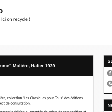
o
 Ici on recycle !
mme" Molière, Hatier 1939
re, collection "Les Classiques pour Tous" des éditions
rect de consultation.