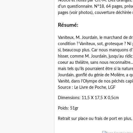
Notice et notes par Ch.-M. Des Granges,
d'un questionnaire. N°18, 64 pages, prése
pages (voir photos), couverture déchirée 
Résumé:
Vaniteux, M. Jourdain, le marchand de dra
condition ? Vaniteux, sot, grotesque ? Ni
si, beaucoup plus. Car nous manquons d'a
hisser, comme M. Jourdain, jusqu'au ridic
coeur au théâtre, sans nous reconnaître...
mais tels qu'ils pourraient être si la natur
Jourdain, gonflé du génie de Molière, a qu
Vanité, dans l'Olympe de nos péchés capi
Source : Le Livre de Poche, LGF
Dimensions: 11,5 X 17,5 X 0,5cm
Poids: 51gr
Retrait sur place ou frais de port en plus,