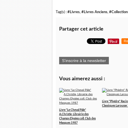
Tag(s) :
#Livres
,
#Livres Anciens
,
#Collection
Partager cet article
Re
S'inscrire à la newsletter
Vous aimerez aussi :
Livre "Phèdre" Racin
Classiques Larousse
Livre "Le Cheval Pâle"
A.Christie, Librairie des
Champs Elysées coll. Club des
Masques 1987