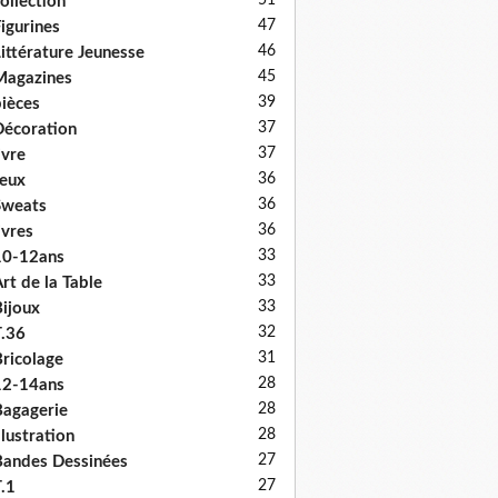
51
ollection
47
igurines
46
ittérature Jeunesse
45
Magazines
39
ièces
37
écoration
37
ivre
36
eux
36
Sweats
36
ivres
33
10-12ans
33
rt de la Table
33
ijoux
32
.36
31
ricolage
28
12-14ans
28
agagerie
28
llustration
27
andes Dessinées
27
.1