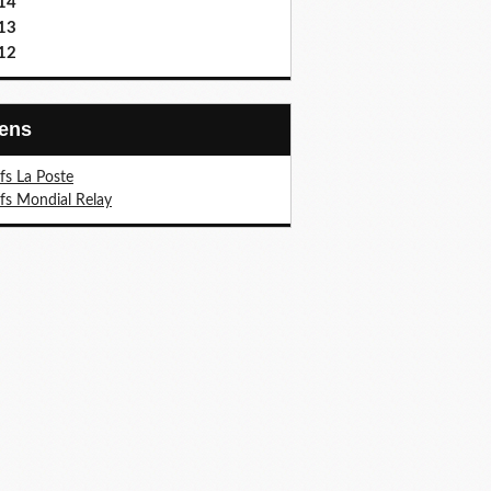
14
13
12
Liens
ifs La Poste
ifs Mondial Relay