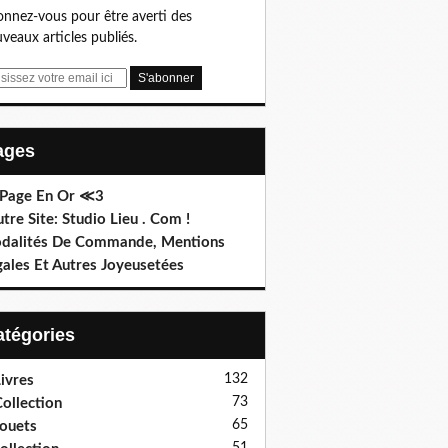
nnez-vous pour être averti des
veaux articles publiés.
Pages
 Page En Or ≪3
utre Site: Studio Lieu . Com !
dalités De Commande, Mentions
gales Et Autres Joyeusetées
Catégories
132
ivres
73
ollection
65
ouets