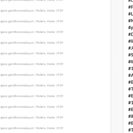
#c
#F
#L
#
#p
#D
#l
#J
#
#l
#
#A
#B
#T
#B
#
#B
#I
#B
#T