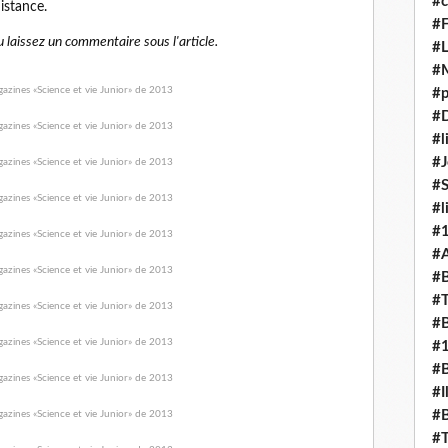
#c
istance.
#F
 laissez un commentaire sous l'article.
#L
#
#p
#D
#l
#J
#
#l
#
#A
#B
#T
#B
#
#B
#I
#B
#T