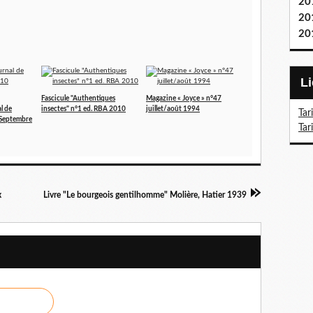
20
20
20
Fascicule "Authentiques
Magazine « Joyce » n°47
l de
insectes" n°1 ed. RBA 2010
juillet/août 1994
Tar
 Septembre
Tar
x
Livre "Le bourgeois gentilhomme" Molière, Hatier 1939