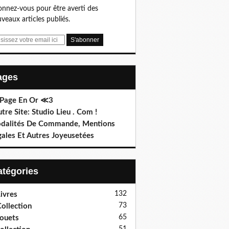
nnez-vous pour être averti des
veaux articles publiés.
Pages
 Page En Or ≪3
utre Site: Studio Lieu . Com !
dalités De Commande, Mentions
gales Et Autres Joyeusetées
Catégories
132
ivres
73
ollection
65
ouets