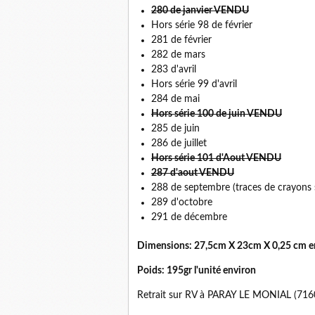
280 de janvier VENDU
Hors série 98 de février
281 de février
282 de mars
283 d'avril
Hors série 99 d'avril
284 de mai
Hors série 100 de juin VENDU
285 de juin
286 de juillet
Hors série 101 d'Aout VENDU
287 d'aout VENDU
288 de septembre (traces de crayons s
289 d'octobre
291 de décembre
Dimensions: 27,5cm X 23cm X 0,25 cm e
Poids: 195gr l'unité environ
Retrait sur RV à PARAY LE MONIAL (71600 