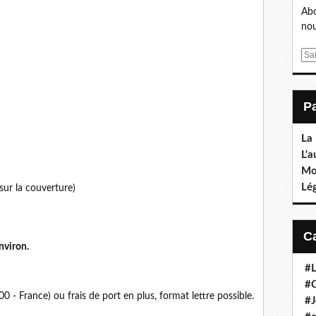
Abo
nou
E
m
a
i
l
La
L'a
Mo
Lé
ur la couverture)
nviron.
#L
#C
- France) ou frais de port en plus, format lettre possible.
#J