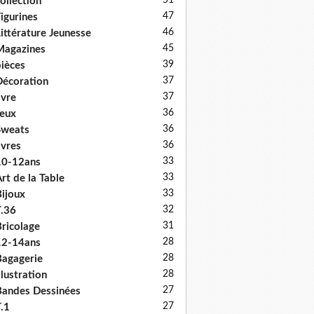
51
ollection
47
igurines
46
ittérature Jeunesse
45
Magazines
39
ièces
37
écoration
37
ivre
36
eux
36
Sweats
36
ivres
33
10-12ans
33
rt de la Table
33
ijoux
32
.36
31
ricolage
28
12-14ans
28
agagerie
28
llustration
27
andes Dessinées
27
.1