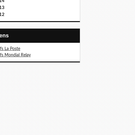
14
13
12
Liens
ifs La Poste
ifs Mondial Relay