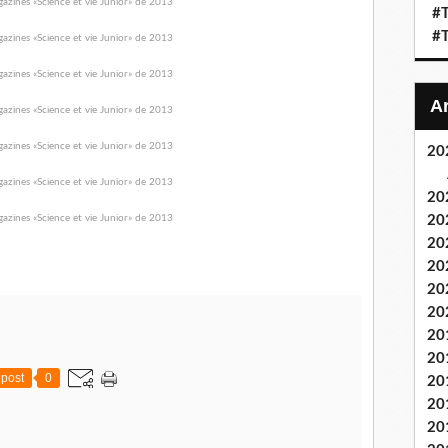
#T
#T
20
20
20
20
20
20
20
20
20
post
0
20
20
20