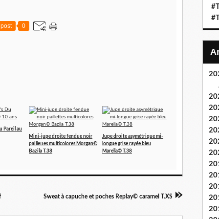
#T
#T
post
0
20
20
20
20
20
u Pareil au
Mini-jupe droite fendue noir
Jupe droite asymétrique mi-
20
paillettes multicolores Morgan©
longue grise rayée bleu
Bazila T.38
Marella© T.38
20
20
20
20
f
Sweat à capuche et poches Replay© caramel T.XS
20
20