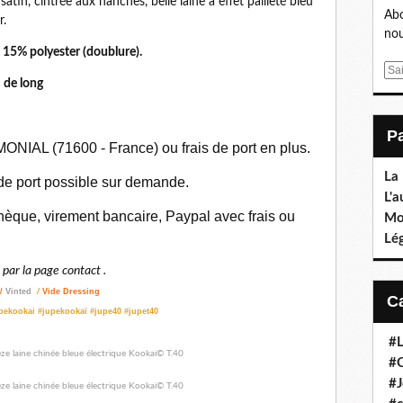
satin, cintrée aux hanches, belle laine à effet pailleté bleu
Abo
r.
nou
15% polyester (doublure).
E
 de long
m
a
i
l
ONIAL (71600 - France) ou frais de port en plus.
La
 de port possible sur demande.
L'a
èque, virement bancaire, Paypal avec frais ou
Mo
Lé
ar la page contact .
/
Vinted
/
Vide Dressing
upekookai #jupekookaï #jupe40 #jupet40
#L
#C
#J