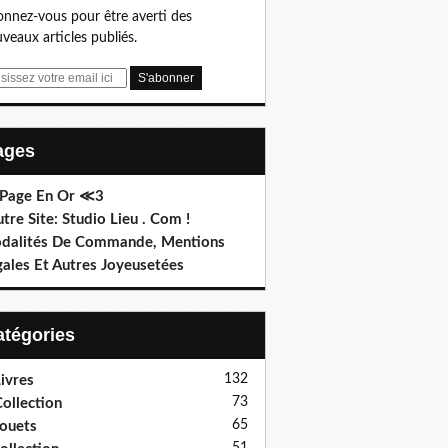
nnez-vous pour être averti des
veaux articles publiés.
Pages
 Page En Or ≪3
utre Site: Studio Lieu . Com !
dalités De Commande, Mentions
gales Et Autres Joyeusetées
Catégories
132
ivres
73
ollection
65
ouets