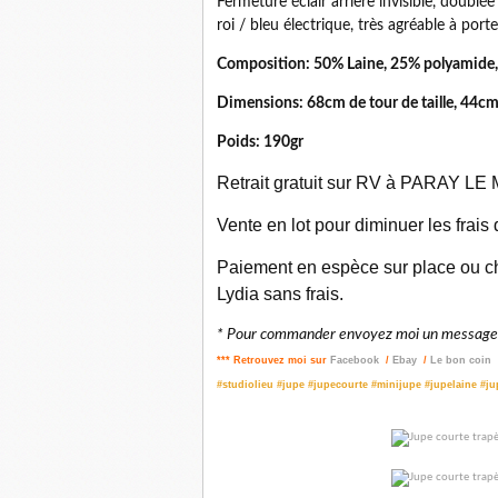
Fermeture éclair arrière invisible, doublée 
roi / bleu électrique, très agréable à porte
Composition: 50% Laine, 25% polyamide, 
Dimensions: 68cm de tour de taille, 44cm
Poids: 190gr
Retrait gratuit sur RV à PARAY LE M
Vente en lot pour diminuer les frais
Paiement en espèce sur place ou ch
Lydia sans frais.
* Pour commander envoyez moi un message p
*** Retrouvez moi sur
Facebook
/
Ebay
/
Le bon coin
#studiolieu #jupe #jupecourte #minijupe #jupelaine #j