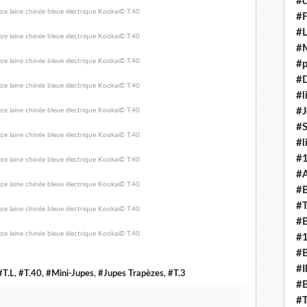
#c
#F
#L
#
#p
#D
#l
#J
#
#l
#
#A
#B
#T
#B
#
#B
#I
#T.L
,
#T.40
,
#Mini-Jupes
,
#Jupes Trapèzes
,
#T.3
#B
#T