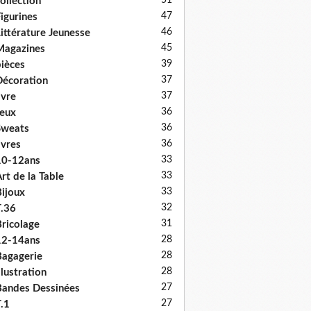
51
ollection
47
igurines
46
ittérature Jeunesse
45
Magazines
39
ièces
37
écoration
37
ivre
36
eux
36
Sweats
36
ivres
33
10-12ans
33
rt de la Table
33
ijoux
32
.36
31
ricolage
28
12-14ans
28
agagerie
28
llustration
27
andes Dessinées
27
.1