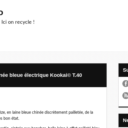
o
 Ici on recycle !
inée bleue électrique Kookai© T.40
èze, en laine bleue chinée discrètement pailletée, de la
ès bon état.