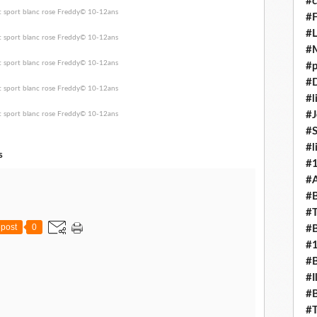
#c
#F
#L
#
#p
#D
#l
#J
#
#l
s
#
#A
#B
#T
post
0
#B
#
#B
#I
#B
#T