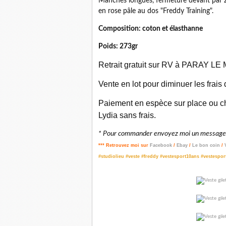
Manches longues, fermeture devant par z
en rose pâle au dos "Freddy Training".
Composition: coton et élasthanne
Poids: 273gr
Retrait gratuit sur RV à PARAY LE M
Vente en lot pour diminuer les frais
Paiement en espèce sur place ou ch
Lydia sans frais.
* Pour commander envoyez moi un message p
*** Retrouvez moi sur
Facebook
/
Ebay
/
Le bon coin
/
#studiolieu #veste #freddy #vestesport10ans #vestespor