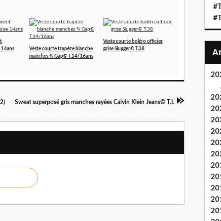
#T
#T
t
Veste courte boléro officier
 14ans
Veste courte trapèze blanche
grise Slugger© T.38
manches ¾ Gap© T.14/16ans
20
20
2)
Sweat superposé gris manches rayées Calvin Klein Jeans© T.L
20
20
20
20
20
20
20
20
20
20