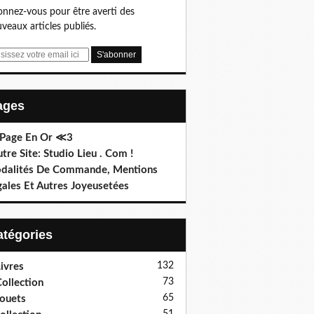
nnez-vous pour être averti des
veaux articles publiés.
Pages
 Page En Or ≪3
utre Site: Studio Lieu . Com !
dalités De Commande, Mentions
gales Et Autres Joyeusetées
Catégories
132
ivres
73
ollection
65
ouets