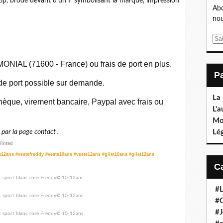
ip, brodé devant d'un F symbolisant la marque, impression
Abo
nou
E
m
a
ONIAL (71600 - France) ou frais de port en plus.
i
l
 de port possible sur demande.
La
èque, virement bancaire, Paypal avec frais ou
L'a
Mo
Lé
ar la page contact .
Vinted
t12ans #vestefreddy #veste10ans #veste12ans #gilet10ans #gilet12ans
#L
#C
#J