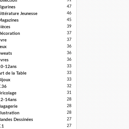
51
ollection
47
igurines
46
ittérature Jeunesse
45
Magazines
39
ièces
37
écoration
37
ivre
36
eux
36
Sweats
36
ivres
33
10-12ans
33
rt de la Table
33
ijoux
32
.36
31
ricolage
28
12-14ans
28
agagerie
28
llustration
27
andes Dessinées
27
.1