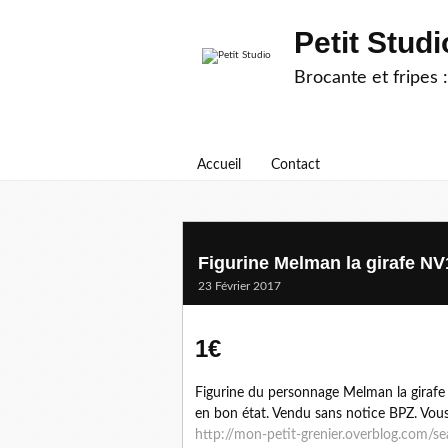
Petit Studi
Brocante et fripes :
Accueil
Contact
Figurine Melman la girafe N
23 Février 2017
1€
Figurine du personnage Melman la girafe
en bon état. Vendu sans notice BPZ. Vous 
http://mon-petit-grenier.overblog.com/s