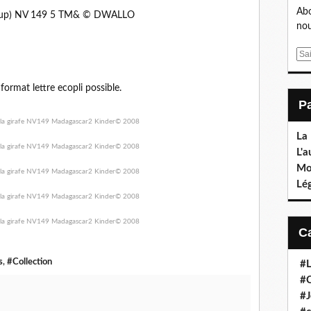
Abo
Group) NV 149 5 TM& © DWALLO
nou
E
m
a
 format lettre ecopli possible.
i
l
La
L'a
Mo
Lé
s
,
#Collection
#L
#C
#J