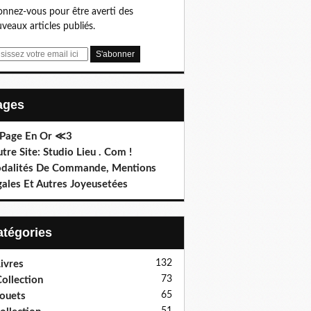
nnez-vous pour être averti des
veaux articles publiés.
Pages
 Page En Or ≪3
utre Site: Studio Lieu . Com !
dalités De Commande, Mentions
gales Et Autres Joyeusetées
Catégories
132
ivres
73
ollection
65
ouets