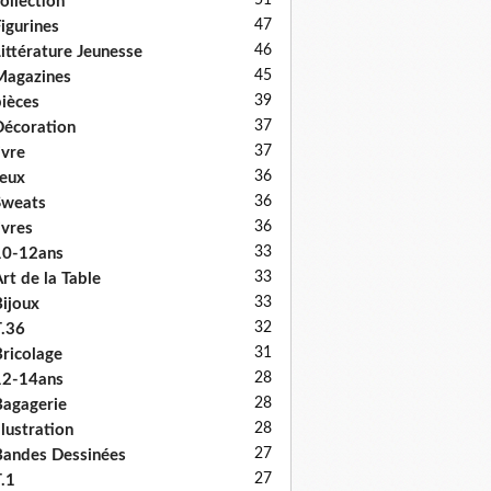
51
ollection
47
igurines
46
ittérature Jeunesse
45
Magazines
39
ièces
37
écoration
37
ivre
36
eux
36
Sweats
36
ivres
33
10-12ans
33
rt de la Table
33
ijoux
32
.36
31
ricolage
28
12-14ans
28
agagerie
28
llustration
27
andes Dessinées
27
.1