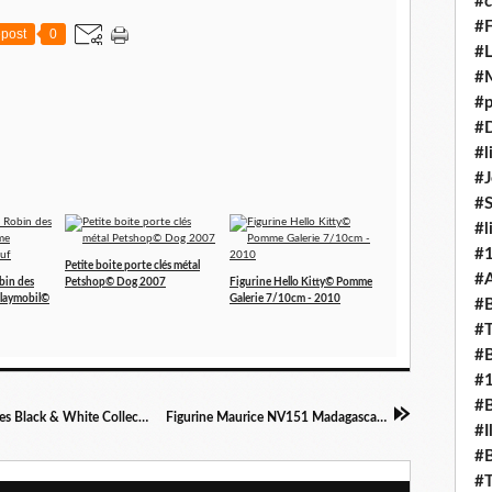
#c
#F
post
0
#L
#
#p
#D
#l
#J
#
#l
#
Petite boite porte clés métal
#A
bin des
Petshop© Dog 2007
Figurine Hello Kitty© Pomme
Playmobil©
Galerie 7/10cm - 2010
#B
#T
#B
#
#B
Poupée Blythe B32, chenille 2250 et accessoires Black & White Collection Hasbro© Littlest Petshop
Figurine Maurice NV151 Madagascar2 Kinder© 2008
#I
#B
#T