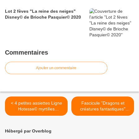
Lot 2 fèves "La reine des neiges"
Disney© de Brioche Pasquier© 2020
Commentaires
Ajouter un commentaire
< 4 petites assiettes Ligne
Fascicule "Dragons et
Hotesse© myrtilles
créatures fantastiques"
groseilles
n°15 ed. Atlas 2002 >
Hébergé par Overblog