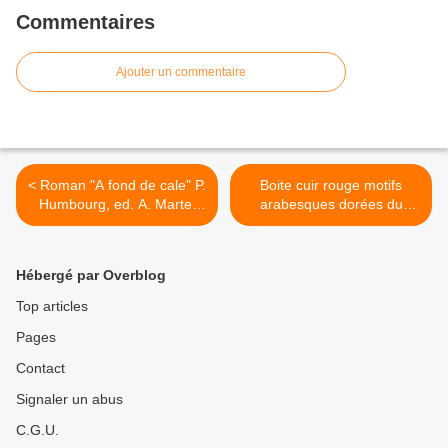
Commentaires
Ajouter un commentaire
< Roman "A fond de cale" P.
Boite cuir rouge motifs
Humbourg, ed. A. Martel
arabesques dorées du
1953
Bangladesh 11,5 X 5,5cm >
Hébergé par Overblog
Top articles
Pages
Contact
Signaler un abus
C.G.U.