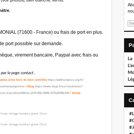
 (voir photos), bien étanche, vernis.
Abo
ètre.
nou
E
m
ONIAL (71600 - France) ou frais de port en plus.
a
i
 de port possible sur demande.
l
èque, virement bancaire, Paypal avec frais ou
La
L'a
Mo
ar la page contact .
Lé
çantes (c'est hors de mon contrôle)
https://adblockplus.org/fr/
com/monptigrenier
/ Ebay
https://www.ebay.fr/usr/studiolieu?
coin.fr/profil/ac5f021a-1279-4f5e-869b-471b8258b106
/ Vinted
#L
#C
#J