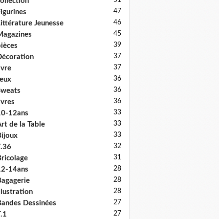
51
ollection
47
igurines
46
ittérature Jeunesse
45
Magazines
39
ièces
37
écoration
37
ivre
36
eux
36
Sweats
36
ivres
33
10-12ans
33
rt de la Table
33
ijoux
32
.36
31
ricolage
28
12-14ans
28
agagerie
28
llustration
27
andes Dessinées
27
.1