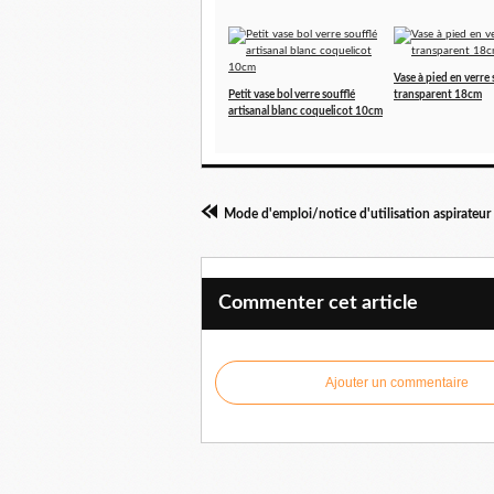
Vase à pied en verre 
Petit vase bol verre soufflé
transparent 18cm
artisanal blanc coquelicot 10cm
Commenter cet article
Ajouter un commentaire