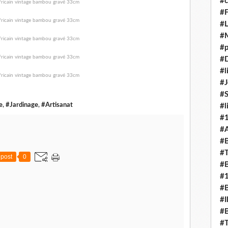
#c
#F
#L
#
#p
#D
#l
#J
#
e
,
#Jardinage
,
#Artisanat
#l
#
#A
#B
#T
post
0
#B
#
#B
#I
#B
#T