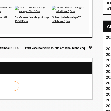
#T
#T
soufflé
Carafe verre fleur de lys vintage
Gobelet timbale vintage 70
150cl 30cm
métal inox 8,5cm
20
Mode d'emploi/notice d'utilisation aspirateur traineau CH5030 CHROMEX©
Petit vase bol verre soufflé artisanal blanc coquelicot 10cm
20
20
20
20
20
20
20
20
20
20
20