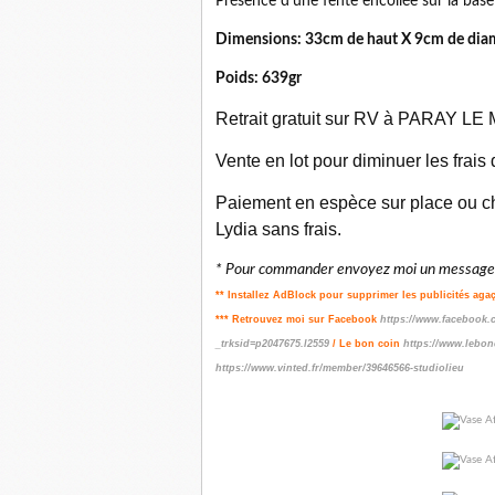
Présence d'une fente encollée sur la base
Dimensions: 33cm de haut X 9cm de diam
Poids: 639gr
Retrait gratuit sur RV à PARAY LE M
Vente en lot pour diminuer les frais
Paiement en espèce sur place ou ch
Lydia sans frais.
* Pour commander envoyez moi un message p
** Installez AdBlock pour supprimer les publicités aga
*** Retrouvez moi sur Facebook
https://www.facebook.
_trksid=p2047675.l2559
/ Le bon coin
https://www.lebon
https://www.vinted.fr/member/39646566-studiolieu