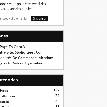
nnez-vous pour être averti des
veaux articles publiés.
Pages
 Page En Or ≪3
utre Site: Studio Lieu . Com !
dalités De Commande, Mentions
gales Et Autres Joyeusetées
Catégories
132
ivres
73
ollection
65
ouets