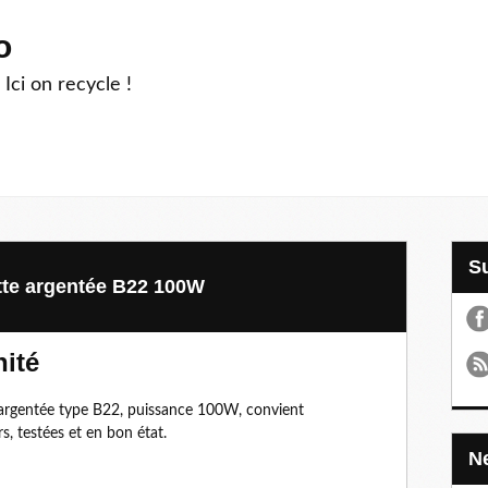
o
 Ici on recycle !
tte argentée B22 100W
nité
 argentée type B22, puissance 100W, convient
rs, testées et en bon état.