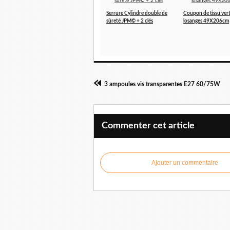
Serrure Cylindre double de
Coupon de tissu vert
sûreté JPM© + 2 clés
losanges 49X206cm
3 ampoules vis transparentes E27 60/75W
Commenter cet article
Ajouter un commentaire