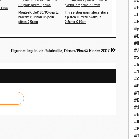
#c
#F
 d’eau
Montre Kiplé© 80/90 quartz
Filtre piston argent de cafetière
#L
bracelet cuir noir HS pour
à piston 1L métal plastique
#
pièces 2,5cmø
9,5cmø X 19cm
#p
#D
#l
#J
Figurine Linguini de Ratatouille, Disney/Pixar© Kinder 2007
#
#l
#
#A
#B
#T
#B
#
#B
#I
#B
#T