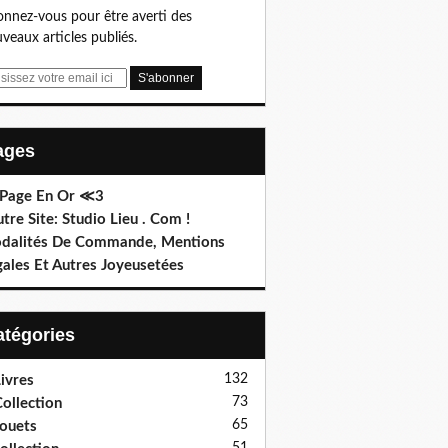
nnez-vous pour être averti des
veaux articles publiés.
Pages
 Page En Or ≪3
utre Site: Studio Lieu . Com !
dalités De Commande, Mentions
gales Et Autres Joyeusetées
Catégories
132
ivres
73
ollection
65
ouets