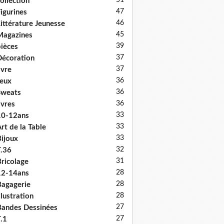
51
ollection
47
igurines
46
ittérature Jeunesse
45
Magazines
39
ièces
37
écoration
37
ivre
36
eux
36
Sweats
36
ivres
33
10-12ans
33
rt de la Table
33
ijoux
32
.36
31
ricolage
28
12-14ans
28
agagerie
28
llustration
27
andes Dessinées
27
.1