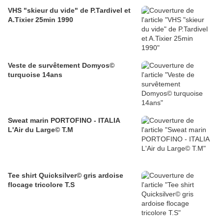
VHS "skieur du vide" de P.Tardivel et
A.Tixier 25min 1990
Veste de survêtement Domyos©
turquoise 14ans
Sweat marin PORTOFINO - ITALIA
L'Air du Large© T.M
Tee shirt Quicksilver© gris ardoise
flocage tricolore T.S