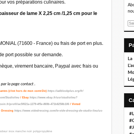
our vos préparations culinaires.
Abo
nou
aisseur de lame X 2,25 cm /1,25 cm pour le
E
m
a
i
ONIAL (71600 - France) ou frais de port en plus.
l
 de port possible sur demande.
La
L'a
èque, virement bancaire, Paypal avec frais ou
Mo
Lé
ar la page contact .
çantes (c'est hors de mon contrôle)
https://adblockplus.org/fr/
com/Studiolieu
/ Ebay
https://www.ebay.fr/usr/studiolieu?
coin.fr/profil/ac5f021a-1279-4f5e-869b-471b8258b106
/ Vinted
e Dressing
https://www.videdressing.com/le-vide-dressing-de-studio-lieu/us-
#L
#C
#J