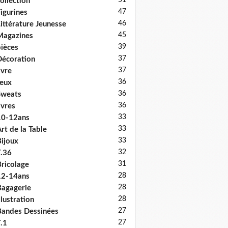
51
ollection
47
igurines
46
ittérature Jeunesse
45
Magazines
39
ièces
37
écoration
37
ivre
36
eux
36
Sweats
36
ivres
33
10-12ans
33
rt de la Table
33
ijoux
32
.36
31
ricolage
28
12-14ans
28
agagerie
28
llustration
27
andes Dessinées
27
.1