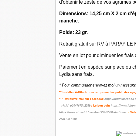
d'obtenir le zeste de vos agrumes p
Dimensions: 14,25 cm X 2 cm d'ép
manche.
Poids: 23 gr.
Retrait gratuit sur RV à PARAY LE M
Vente en lot pour diminuer les frais
Paiement en espèce sur place ou ch
Lydia sans frais.
* Pour commander envoyez moi un message p
** Installez AdBlock pour supprimer les publicités aga
*** Retrouvez moi sur Facebook
https://www.facebook.
_trksid=p2047675.l2559
/ Le bon coin
https://www.lebon
https://www.vinted.fr/member/39646566-studiolieu
/
Vid
2544129.html