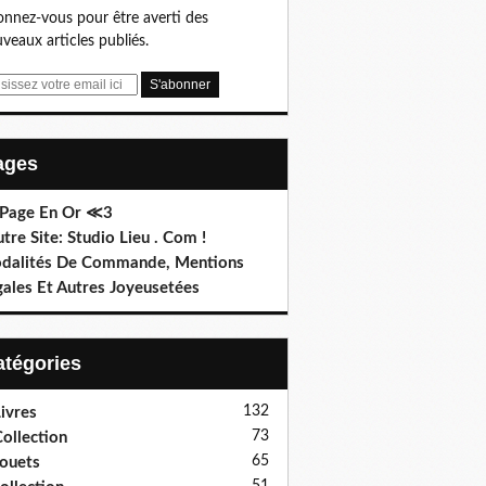
nnez-vous pour être averti des
veaux articles publiés.
Pages
 Page En Or ≪3
utre Site: Studio Lieu . Com !
dalités De Commande, Mentions
gales Et Autres Joyeusetées
Catégories
132
ivres
73
ollection
65
ouets