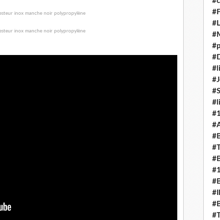
#c
#F
#L
#
#p
#D
#l
#J
#
#l
#
#A
#B
#T
#B
#
#B
#I
#B
#T