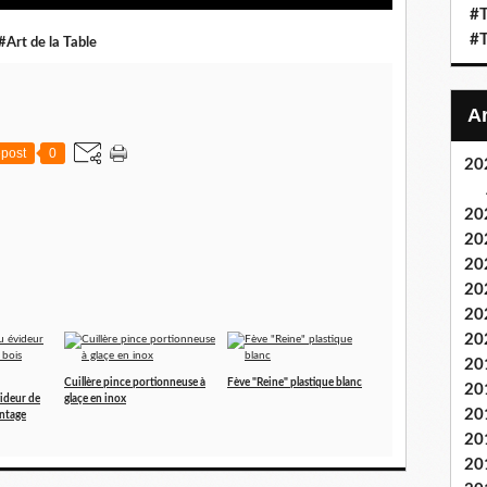
#T
#T
#Art de la Table
post
0
20
20
20
20
20
20
20
20
Cuillère pince portionneuse à
Fève "Reine" plastique blanc
20
videur de
glaçe en inox
20
intage
20
20