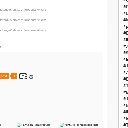
#c
#F
#L
#
#p
#D
#l
#J
s
#
#l
#
#A
post
0
#B
#T
#B
#
#B
#I
#B
#T