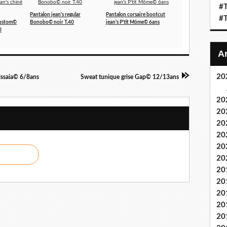
#T
Pantalon jean's regular
Pantalon corsaire bootcut
#T
Kustom©
Bonobo© noir T.40
jean's P'tit Môme© 6ans
0
20
issaia© 6/8ans
Sweat tunique grise Gap© 12/13ans
20
20
20
20
20
20
20
20
20
20
20