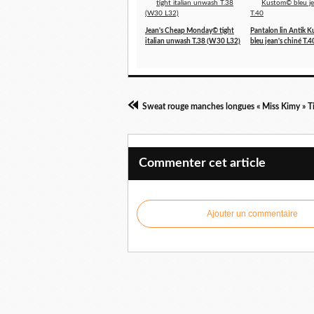
Jean's Cheap Monday© tight
Pantalon lin Antik 
italian unwash T.38 (W30 L32)
bleu jean's chiné T.4
Sweat rouge manches longues « Miss Kimy » T
Commenter cet article
Ajouter un commentaire