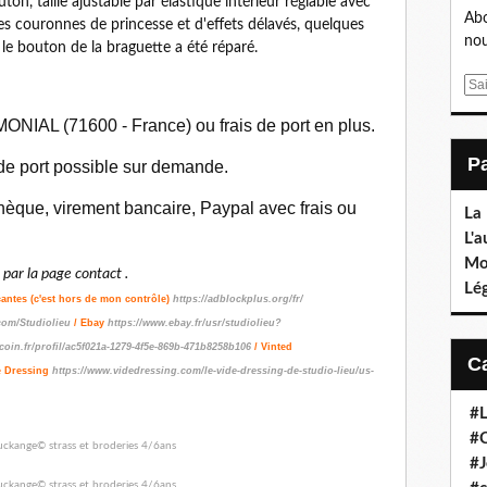
on, taille ajustable par élastique intérieur réglable avec
Abo
s couronnes de princesse et d'effets délavés, quelques
nou
 le bouton de la braguette a été réparé.
E
m
ONIAL (71600 - France) ou frais de port en plus.
a
i
 de port possible sur demande.
l
èque, virement bancaire, Paypal avec frais ou
La
L'a
Mo
ar la page contact .
Lé
çantes (c'est hors de mon contrôle)
https://adblockplus.org/fr/
com/Studiolieu
/ Ebay
https://www.ebay.fr/usr/studiolieu?
coin.fr/profil/ac5f021a-1279-4f5e-869b-471b8258b106
/ Vinted
e Dressing
https://www.videdressing.com/le-vide-dressing-de-studio-lieu/us-
#L
#C
#J