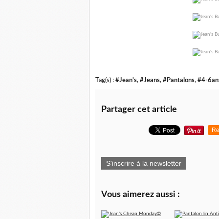
Tag(s) :
#Jean's
,
#Jeans
,
#Pantalons
,
#4-6an
Partager cet article
Re
S'inscrire à la newsletter
Vous aimerez aussi :