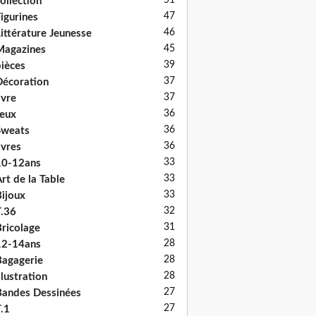
51
ollection
47
igurines
46
ittérature Jeunesse
45
Magazines
39
ièces
37
écoration
37
ivre
36
eux
36
Sweats
36
ivres
33
10-12ans
33
rt de la Table
33
ijoux
32
.36
31
ricolage
28
12-14ans
28
agagerie
28
llustration
27
andes Dessinées
27
.1