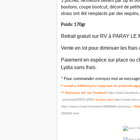
5 poches, fermeture devant par zip et bout
boutons, coupe bootcut, décoré de petite
strass ont été remplacés par des sequins,
Poids: 170gr
Retrait gratuit sur RV à PARAY LE M
Vente en lot pour diminuer les frais
Paiement en espèce sur place ou ch
Lydia sans frais.
* Pour commander envoyez moi un message p
** Installez AdBlock pour supprimer les publicités aga
*** Retrouvez moi sur Facebook
https://www.facebook.
_trksid=p2047675.l2559
/ Le bon coin
https://www.lebon
https://www.vinted.fr/member/39646566-studiolieu
/
Vid
2544129.html