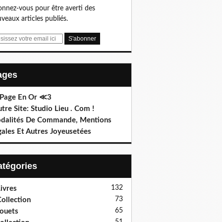
nnez-vous pour être averti des
veaux articles publiés.
Pages
 Page En Or ≪3
utre Site: Studio Lieu . Com !
dalités De Commande, Mentions
gales Et Autres Joyeusetées
Catégories
132
ivres
73
ollection
65
ouets