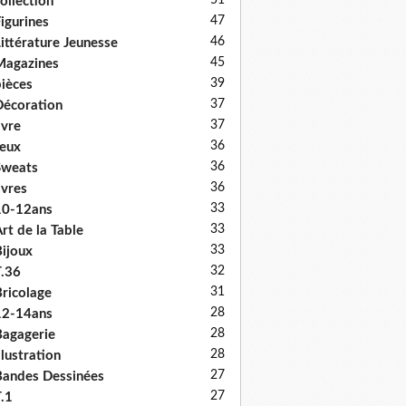
51
ollection
47
igurines
46
ittérature Jeunesse
45
Magazines
39
ièces
37
écoration
37
ivre
36
eux
36
Sweats
36
ivres
33
10-12ans
33
rt de la Table
33
ijoux
32
.36
31
ricolage
28
12-14ans
28
agagerie
28
llustration
27
andes Dessinées
27
.1