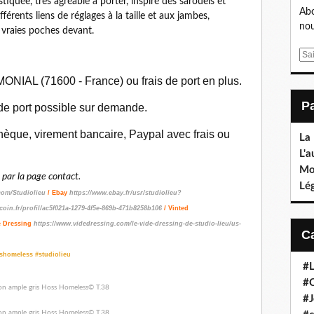
iquée, très agréable à porter, inspiré des sarouels et
Abo
férents liens de réglages à la taille et aux jambes,
nou
 vraies poches devant.
E
m
ONIAL (71600 - France) ou frais de port en plus.
a
i
 de port possible sur demande.
l
èque, virement bancaire, Paypal avec frais ou
La
L'a
Mo
ar la page contact.
Lé
com/Studiolieu
/ Ebay
https://www.ebay.fr/usr/studiolieu?
coin.fr/profil/ac5f021a-1279-4f5e-869b-471b8258b106
/ Vinted
e Dressing
https://www.videdressing.com/le-vide-dressing-de-studio-lieu/us-
sshomeless #studiolieu
#L
#C
#J