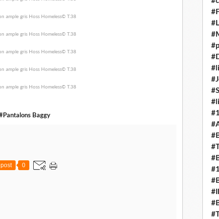
#c
#F
#L
#
#p
#D
#l
#J
#
#l
#
#Pantalons Baggy
#A
#B
#T
#B
post
0
#
#B
#I
#B
#T