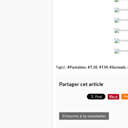
Tag(s) :
#Pantalons
,
#T.38
,
#T.M
,
#Sarouels
,
Partager cet article
Re
S'inscrire à la newsletter