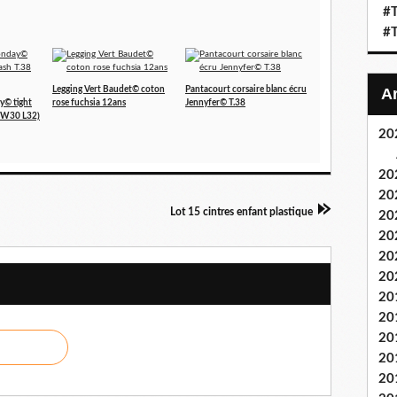
#T
#T
Legging Vert Baudet© coton
Pantacourt corsaire blanc écru
y© tight
rose fuchsia 12ans
Jennyfer© T.38
 (W30 L32)
20
20
20
Lot 15 cintres enfant plastique
20
20
20
20
20
20
20
20
20