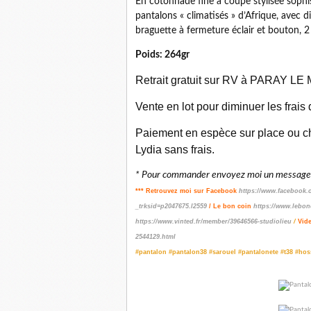
En cotonnade fine à coupe stylisée sophist
pantalons « climatisés » d’Afrique, avec dif
braguette à fermeture éclair et bouton, 2
Poids: 264gr
Retrait gratuit sur RV à PARAY LE M
Vente en lot pour diminuer les frais
Paiement en espèce sur place ou ch
Lydia sans frais.
* Pour commander envoyez moi un message p
*** Retrouvez moi sur Facebook
https://www.facebook.
_trksid=p2047675.l2559
/ Le bon coin
https://www.lebon
https://www.vinted.fr/member/39646566-studiolieu
/
Vid
2544129.html
#pantalon #pantalon38 #sarouel #pantalonete #t38 #ho