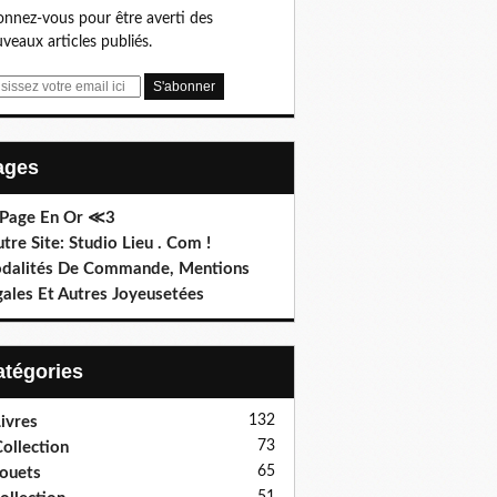
nnez-vous pour être averti des
veaux articles publiés.
Pages
 Page En Or ≪3
utre Site: Studio Lieu . Com !
dalités De Commande, Mentions
gales Et Autres Joyeusetées
Catégories
132
ivres
73
ollection
65
ouets