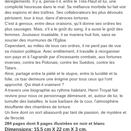
dérèglements. Il y a, pense-t-il, entre le Très-Haut et lui, une
complicité heureuse dans le mal. Sa méfiance morbide lui fait voir
des espions et des traîtres. Ses collaborateurs les plus dévoués
périssent, tour à tour, dans d'atroces tortures.
C'est à genoux, entre deux oraisons, qu'il donne ses ordres les
plus sauvages. Mais, s'il a le goût du sang, il a aussi le goût des
femmes. Jouisseur insatiable, il se mariera huit fois, sans se
soucier des murmures de l'Eglise.
Cependant, au milieu de tous ces ordres, il ne perd pas de vue
sa mission politique. Avec entêtement, il travaille à réorganiser
son pays et à l'agrandir par d'incessants combats, aux fortunes
inverses, contre les Polonais, contre les Suédois, contre les
Tatars...
Ainsi, partagé entre la piété et le stupre, entre la lucidité et la
folie, ce tsar demeure une énigme pour tous ceux qui l'ont
approché. Qui était-il vraiment ?
A travers une biographie au rythme haletant, Henri Troyat fait
revivre pour nous ce personnage démesuré, et, autour de lui, le
tumulte des batailles, le luxe barbare de la cour, l'atmosphère
étouffante des chambres de torture.
Un livre dont on sort abasourdi par tant de passion, de mystère et
de férocité.
284 pages dont 8 pages illustrées en noir et blanc
Dimensions: 15,5 cm X 22 cm X 3 cm.