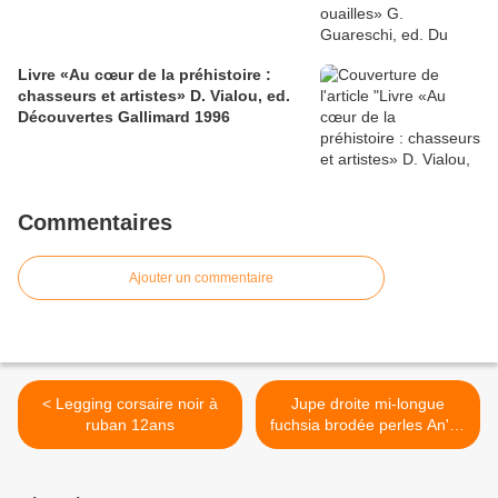
Livre «Au cœur de la préhistoire :
chasseurs et artistes» D. Vialou, ed.
Découvertes Gallimard 1996
Commentaires
Ajouter un commentaire
< Legging corsaire noir à
Jupe droite mi-longue
ruban 12ans
fuchsia brodée perles An'ge
T.0 (34/36) >