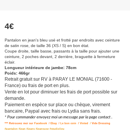
4€
Pantalon en jean's bleu usé et frotté par endroits avec ceinture
de satin rose, de taille 36 (XS / S) en bon état.
Coupe droite, taille basse, passants à la taille pour ajouter une
ceinture, 2 poches devant, 2 derrière, braguette à fermeture
éclair.
Longueur intérieure de jambe: 78cm
Poids: 466gr
Retrait gratuit sur RV à PARAY LE MONIAL (71600 -
France) ou frais de port en plus.
Vente en lot pour diminuer les frais de port possible sur
demande.
Paiement en espèce sur place ou chèque, virement
bancaire, Paypal avec frais ou Lydia sans frais.
* Pour commander envoyez moi un message par la page contact .
*** Retrouvez moi sur
Facebook
/
Ebay
/
Le bon coin
/
Vinted
/
Vide Dressing
#pantalon #jean #jeans #jeansuse #studiolieu