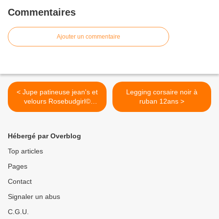
Commentaires
Ajouter un commentaire
< Jupe patineuse jean's et
Legging corsaire noir à
velours Rosebudgirl©
ruban 12ans >
Gémo© 14ans
Hébergé par Overblog
Top articles
Pages
Contact
Signaler un abus
C.G.U.