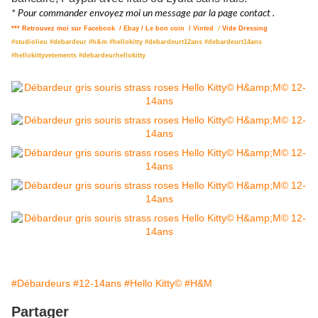
* Pour commander envoyez moi un message par la page contact .
*** Retrouvez moi sur
Facebook
/
Ebay
/
Le bon coin
/
Vinted
/
Vide Dressing
#studiolieu #debardeur #h&m #hellokitty #debardeurt12ans #debardeurt14ans
#hellokittyvetements #debardeurhellokitty
#Débardeurs
#12-14ans
#Hello Kitty©
#H&M
Partager