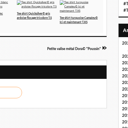
#T
#T
anc
Tee shirt Quicksilver© gris
ardoise flocage tricolore T.S
Tee shirt turquoise Camaïeu©
Ici et maintenant T.XS
20
Petite valise métal Dora© "Poussin"
20
20
20
20
20
20
20
20
20
20
20