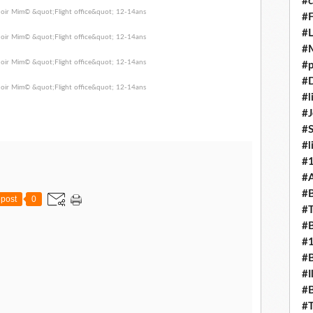
#c
#F
#L
#
#p
#D
#l
#J
#
#l
#
#A
#B
post
0
#T
#B
#
#B
#I
#B
#T