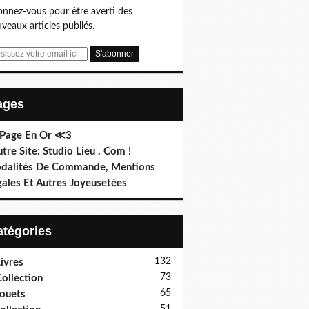
nnez-vous pour être averti des
veaux articles publiés.
Pages
 Page En Or ≪3
utre Site: Studio Lieu . Com !
dalités De Commande, Mentions
gales Et Autres Joyeusetées
Catégories
132
ivres
73
ollection
65
ouets