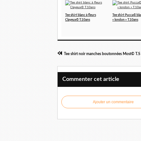
Tee shirt blanc à fleurs
Tee shirt Pucca© bl
Clayeux© T.10ans
« london » T.10ans
Tee shirt noir manches boutonnées Most© T.S
Commenter cet article
Ajouter un commentaire