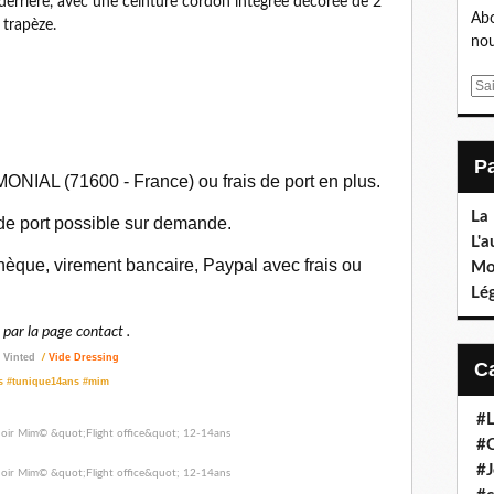
 derrière, avec une ceinture cordon intégrée décorée de 2
Abo
 trapèze.
nou
E
m
a
i
l
ONIAL (71600 - France) ou frais de port en plus.
La
 de port possible sur demande.
L'a
èque, virement bancaire, Paypal avec frais ou
Mo
Lé
ar la page contact .
/
Vinted
/
Vide Dressing
ns #tunique14ans #mim
#L
#C
#J