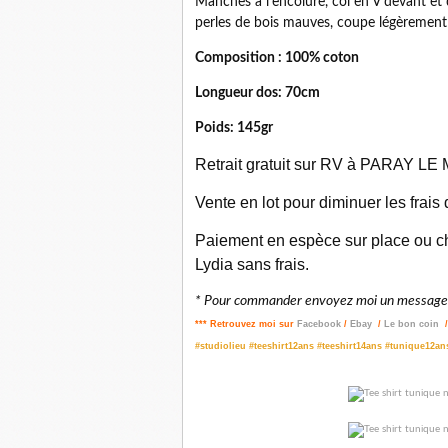
Manches à l'encolure, col en V devant et
perles de bois mauves, coupe légèrement
Composition : 100% coton
Longueur dos: 70cm
Poids: 145gr
Retrait gratuit sur RV à PARAY LE M
Vente en lot pour diminuer les frais
Paiement en espèce sur place ou ch
Lydia sans frais.
* Pour commander envoyez moi un message p
*** Retrouvez moi sur
Facebook
/
Ebay
/
Le bon coin
#studiolieu #teeshirt12ans #teeshirt14ans #tunique12a