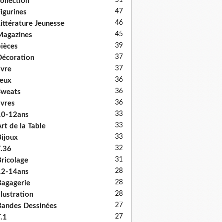
51
ollection
47
igurines
46
ittérature Jeunesse
45
Magazines
39
ièces
37
écoration
37
ivre
36
eux
36
Sweats
36
ivres
33
10-12ans
33
rt de la Table
33
ijoux
32
.36
31
ricolage
28
12-14ans
28
agagerie
28
llustration
27
andes Dessinées
27
.1