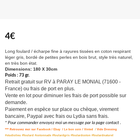
4€
Long foulard / écharpe fine à rayures tissées en coton respirant
léger gris, bordé de petites perles en bois brut, style très naturel,
en très bon état.
Dimensions: 180 X 30cm
Poids : 73 gr.
Retrait gratuit sur RV à PARAY LE MONIAL (71600 -
France) ou frais de port en plus.
Vente en lot pour diminuer les frais de port possible sur
demande.
Paiement en espèce sur place ou chèque, virement
bancaire, Paypal avec frais ou Lydia sans frais.
* Pour commander envoyez moi un message par la page contact .
*** Retrouvez moi sur
Facebook
/
Ebay
/
Le bon coin
/
Vinted
/
Vide Dressing
#studiolieu #foulard #cotonnade #foulardgris #foulardcoton #foulardnaturel