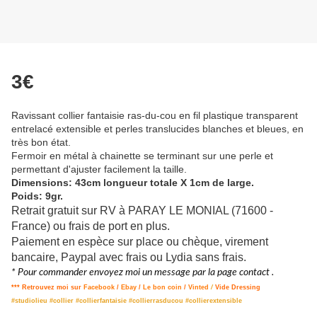
3€
Ravissant collier fantaisie ras-du-cou en fil plastique transparent
entrelacé extensible et perles translucides blanches et bleues, en
très bon état.
Fermoir en métal à chainette se terminant sur une perle et
permettant d'ajuster facilement la taille.
Dimensions: 43cm longueur totale X 1cm de large.
Poids: 9gr.
Retrait gratuit sur RV à PARAY LE MONIAL (71600 -
France) ou frais de port en plus.
Paiement en espèce sur place ou chèque, virement
bancaire, Paypal avec frais ou Lydia sans frais.
* Pour commander envoyez moi un message par la page contact .
*** Retrouvez moi sur
Facebook
/
Ebay
/
Le bon coin
/
Vinted
/
Vide Dressing
#studiolieu #collier #collierfantaisie #collierrasducou #collierextensible