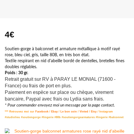
4€
Soutien-gorge à balconnet et armature métallique à motif rayé
rose, bleu ciel, gris, taille 80B, en très bon état.
Textile respirant en nid d'abeille bordé de dentelles, bretelles fines
doubles réglables.
Poids : 30 gr.
Retrait gratuit sur RV à PARAY LE MONIAL (71600 -
France) ou frais de port en plus.
Paiement en espèce sur place ou chèque, virement
bancaire, Paypal avec frais ou Lydia sans frais.
* Pour commander envoyez moi un message par la page contact.
*** Retrouvez moi sur
Facebook
/
Ebay
/
Le bon coin
/
Vinted
/
Etsy
/
Instagram
#studiolieu #soutiengorge #lingerie #80b #soutiengorgearmatures #lingerie
#balconnet