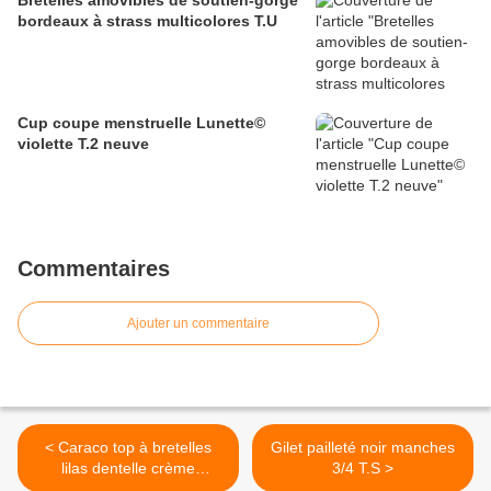
bordeaux à strass multicolores T.U
Cup coupe menstruelle Lunette©
violette T.2 neuve
Commentaires
Ajouter un commentaire
< Caraco top à bretelles
Gilet pailleté noir manches
lilas dentelle crème
3/4 T.S >
Passionata© T.S