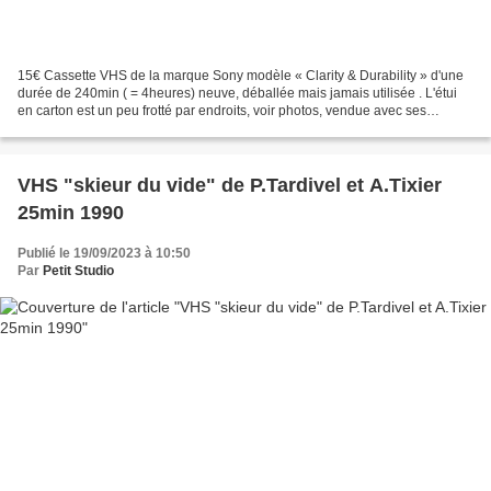
15€ Cassette VHS de la marque Sony modèle « Clarity & Durability » d'une
durée de 240min ( = 4heures) neuve, déballée mais jamais utilisée . L'étui
en carton est un peu frotté par endroits, voir photos, vendue avec ses
stickers d'origine. Durée : 4 heures...
VHS "skieur du vide" de P.Tardivel et A.Tixier
25min 1990
Publié le 19/09/2023 à 10:50
Par
Petit Studio