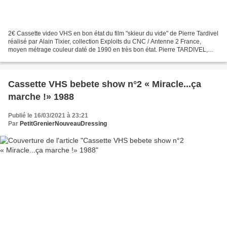
2€ Cassette video VHS en bon état du film "skieur du vide" de Pierre Tardivel
réalisé par Alain Tixier, collection Exploits du CNC / Antenne 2 France,
moyen métrage couleur daté de 1990 en très bon état. Pierre TARDIVEL,
guide et skieur extrême français...
Cassette VHS bebete show n°2 « Miracle...ça
marche !» 1988
Publié le 16/03/2021 à 23:21
Par
PetitGrenierNouveauDressing