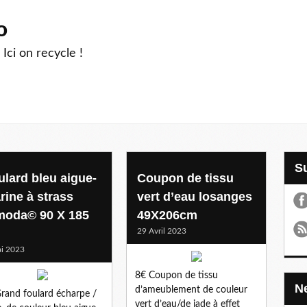
o
 Ici on recycle !
ulard bleu aigue-
Coupon de tissu
rine à strass
vert d’eau losanges
moda© 90 X 185
49X206cm
m
29 Avril 2023
i 2023
8€ Coupon de tissu
d’ameublement de couleur
rand foulard écharpe /
vert d’eau/de jade à effet