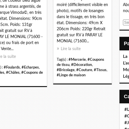
e, de couleur bleu aigue
moiré (difficilement visible en
Abo
ne à strass argentés, de
photo), motifs de losanges
nou
arque Vimoda©, en très
dans le tissage, en très bon
état. Dimensions: 90cm
E
état. Dimensions: 49cm X
5cm. Poids: 131gr
m
206cm Poids: 220gr Retrait
ait gratuit sur RV à
a
gratuit sur RV à PARAY LE
AY LE MONIAL (71600 -
i
MONIAL (71600...
ce) ou frais de port en
l
 Vente...
Lire la suite
La
re la suite
Tag(s) :
#Mercerie
,
#Coupons
L'a
de tissu
,
#Décoration
,
) :
#Foulards
,
#Echarpes
,
Mo
#Bricolage
,
#Couture
,
#Tissus
,
les
,
#Châles
,
#Coupons de
#Linge de maison
Lé
#L
#C
#J