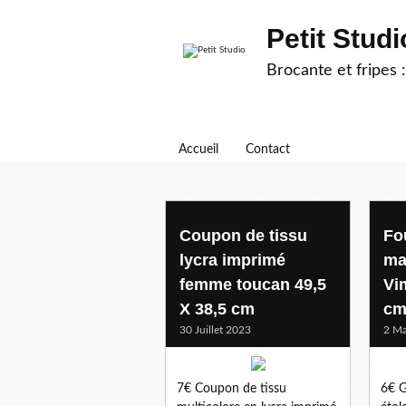
Petit Studi
Brocante et fripes :
Accueil
Contact
coupons de tissu
Coupon de tissu
Fo
lycra imprimé
ma
femme toucan 49,5
Vi
X 38,5 cm
c
30 Juillet 2023
2 Ma
7€ Coupon de tissu
6€ G