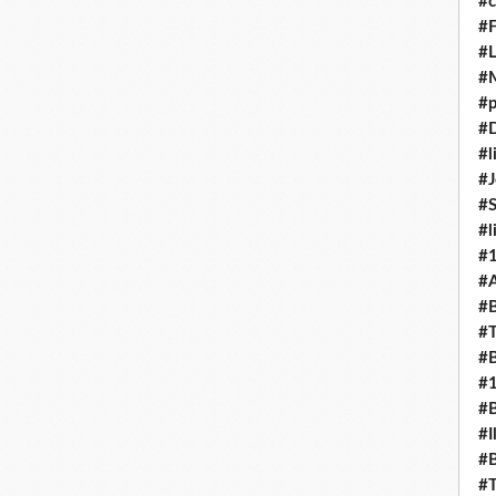
#c
#F
#L
#
#p
#D
#l
#J
#
#l
#
#A
#B
#T
#B
#
#B
#I
#B
#T