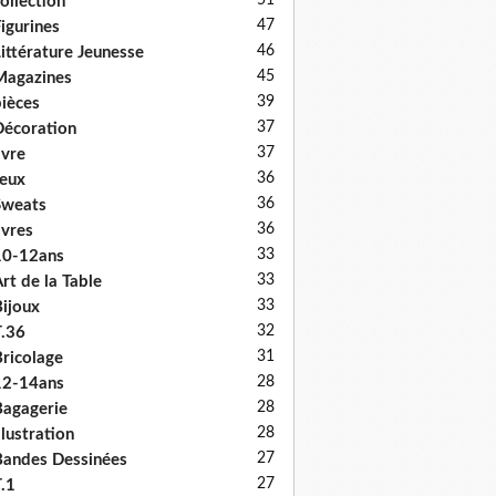
51
ollection
47
igurines
46
ittérature Jeunesse
45
Magazines
39
ièces
37
écoration
37
ivre
36
eux
36
Sweats
36
ivres
33
10-12ans
33
rt de la Table
33
ijoux
32
.36
31
ricolage
28
12-14ans
28
agagerie
28
llustration
27
andes Dessinées
27
.1