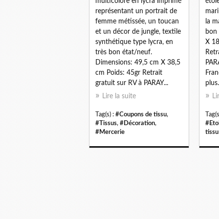
multicolore en lycra imprimé
étol
représentant un portrait de
mari
femme métissée, un toucan
la m
et un décor de jungle, textile
bon 
synthétique type lycra, en
X 18
très bon état/neuf.
Retr
Dimensions: 49,5 cm X 38,5
PAR
cm Poids: 45gr Retrait
Fran
gratuit sur RV à PARAY...
plus.
Lire la suite
Li
Tag(s) :
#Coupons de tissu
,
Tag(s
#Tissus
,
#Décoration
,
#Eto
#Mercerie
tissu