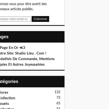
nnez-vous pour être averti des
veaux articles publiés.
Pages
 Page En Or ≪3
utre Site: Studio Lieu . Com !
dalités De Commande, Mentions
gales Et Autres Joyeusetées
Catégories
132
ivres
73
ollection
65
ouets