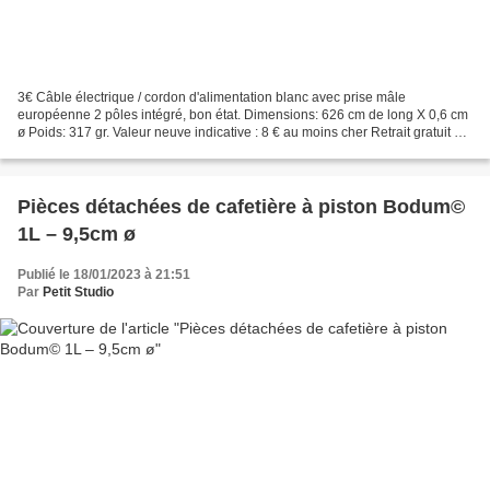
3€ Câble électrique / cordon d'alimentation blanc avec prise mâle
européenne 2 pôles intégré, bon état. Dimensions: 626 cm de long X 0,6 cm
ø Poids: 317 gr. Valeur neuve indicative : 8 € au moins cher Retrait gratuit sur
RV à PARAY LE MONIAL (71600 -...
Pièces détachées de cafetière à piston Bodum©
1L – 9,5cm ø
Publié le 18/01/2023 à 21:51
Par
Petit Studio