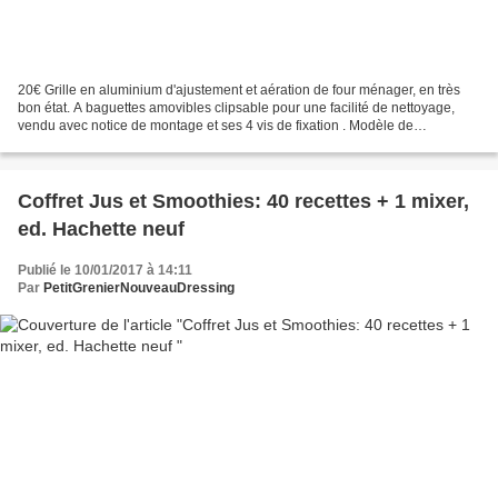
20€ Grille en aluminium d'ajustement et aération de four ménager, en très
bon état. A baguettes amovibles clipsable pour une facilité de nettoyage,
vendu avec notice de montage et ses 4 vis de fixation . Modèle de
Castorama pour la gamme de mobilier de...
Coffret Jus et Smoothies: 40 recettes + 1 mixer,
ed. Hachette neuf
Publié le 10/01/2017 à 14:11
Par
PetitGrenierNouveauDressing