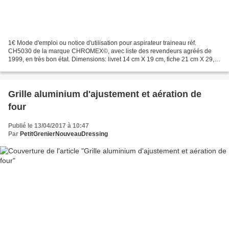
1€ Mode d'emploi ou notice d'utilisation pour aspirateur traineau réf.
CH5030 de la marque CHROMEX©, avec liste des revendeurs agréés de
1999, en très bon état. Dimensions: livret 14 cm X 19 cm, fiche 21 cm X 29,7
cm . Poids du lot : 50 gr. Retrait gratuit...
Grille aluminium d'ajustement et aération de
four
Publié le 13/04/2017 à 10:47
Par
PetitGrenierNouveauDressing