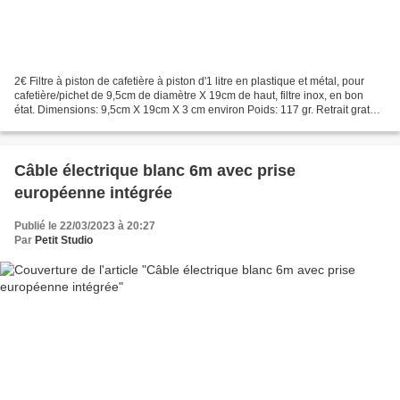
2€ Filtre à piston de cafetière à piston d'1 litre en plastique et métal, pour
cafetière/pichet de 9,5cm de diamètre X 19cm de haut, filtre inox, en bon
état. Dimensions: 9,5cm X 19cm X 3 cm environ Poids: 117 gr. Retrait gratuit
sur RV à PARAY LE MONIAL...
Câble électrique blanc 6m avec prise
européenne intégrée
Publié le 22/03/2023 à 20:27
Par
Petit Studio