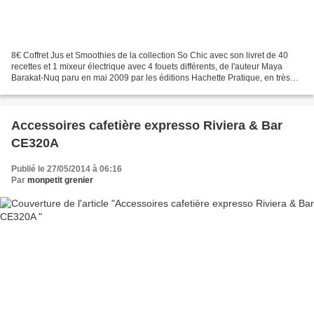
8€ Coffret Jus et Smoothies de la collection So Chic avec son livret de 40
recettes et 1 mixeur électrique avec 4 fouets différents, de l'auteur Maya
Barakat-Nuq paru en mai 2009 par les éditions Hachette Pratique, en très
bon état/neuf jamais servi....
Accessoires cafetière expresso Riviera & Bar
CE320A
Publié le 27/05/2014 à 06:16
Par
monpetit grenier